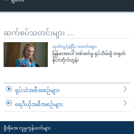
မျှဝေပါ
အ
သုတပဒေသာ အင်္ဂလိပ်စာ
ညွန်း
Learning English
စာမျက်နှာ
သို့
ဗွီအိုအေ လူမှုကွန်ယက်များ
ဆက်စပ်သတင်းများ ...
ကျော်
ကြည့်
ထုတ်လွှင့်ခဲ့ပြီး သတင်းများ
ရန်
မြန်မာအပေါ် ဒဏ်ခတ်မှု ရုပ်သိမ်းဖို့ တရုတ်
ဘာသာစကားများ
ရှာဖွေ
နိုင်ငံတိုက်တွန်း
ရန်
နေရာ
သို့
ရုပ်သံအစီအစဉ်များ
ကျော်
ရန်
ရေဒီယိုအစီအစဉ်များ
ဗွီအိုအေ လူမှုကွန်ယက်များ