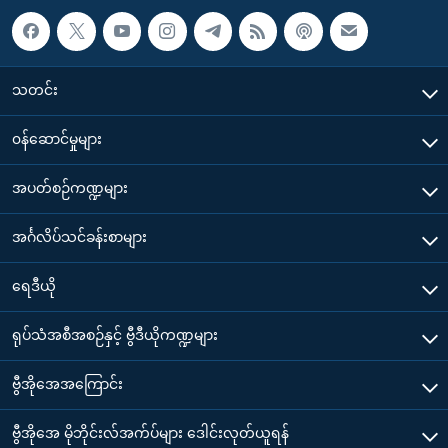
သတင်း
၀န်ဆောင်မှုများ
အပတ်စဉ်ကဏ္ဍများ
အင်္ဂလိပ်သင်ခန်းစာများ
ရေဒီယို
ရုပ်သံအစီအစဉ်နှင့် ဗွီဒီယိုကဏ္ဍများ
ဗွီအိုအေအကြောင်း
ဗွီအိုအေ မိုဘိုင်းလ်အက်ပ်များ ဒေါင်းလုတ်ယူရန်