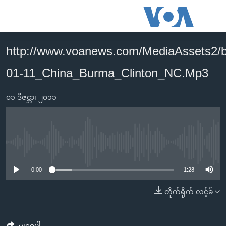
သုံး
ရ
လွယ်ကူ
http://www.voanews.com/MediaAssets2/
မူလစာမျက်နှာ
စေ
01-11_China_Burma_Clinton_NC.Mp3
မြန်မာ
သည့်
ကမ္ဘာ့သတင်းများ
Link
၀၁ ဒီဇင္ဘာ၊ ၂၀၁၁
ဗွီဒီယို
နိုင်ငံတကာ
များ
သတင်းလွတ်လပ်ခွင့်
အမေရိကန်
ပင်မ
ရပ်ဝန်းတခု လမ်းတခု အလွန်
တရုတ်
အကြောင်းအရာ
No media source currently available
သို့
အင်္ဂလိပ်စာလေ့လာမယ်
အစ္စရေး-ပါလက်စတိုင်း
0:00
1:28
ကျော်
အပတ်စဉ်ကဏ္ဍများ
အမေရိကန်သုံးအီဒီယံ
ကြည့်
တိုက်ရိုက် လင့်ခ်
ရေဒီယိုနှင့်ရုပ်သံ အချက်အလက်များ
မကြေးမုံရဲ့ အင်္ဂလိပ်စာ
ရေဒီယို
ရန်
ပင်မ
ရေဒီယို/တီဗွီအစီအစဉ်
ရုပ်ရှင်ထဲက အင်္ဂလိပ်စာ
တီဗွီ