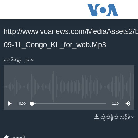
သုံး
ရ
လွယ်ကူ
http://www.voanews.com/MediaAssets2/
မူလစာမျက်နှာ
စေ
09-11_Congo_KL_for_web.Mp3
မြန်မာ
သည့်
ကမ္ဘာ့သတင်းများ
Link
၀၉ ဒီဇင္ဘာ၊ ၂၀၁၁
ဗွီဒီယို
နိုင်ငံတကာ
များ
သတင်းလွတ်လပ်ခွင့်
အမေရိကန်
ပင်မ
ရပ်ဝန်းတခု လမ်းတခု အလွန်
တရုတ်
အကြောင်းအရာ
No media source currently available
သို့
အင်္ဂလိပ်စာလေ့လာမယ်
အစ္စရေး-ပါလက်စတိုင်း
0:00
1:19
ကျော်
အပတ်စဉ်ကဏ္ဍများ
အမေရိကန်သုံးအီဒီယံ
ကြည့်
တိုက်ရိုက် လင့်ခ်
ရေဒီယိုနှင့်ရုပ်သံ အချက်အလက်များ
မကြေးမုံရဲ့ အင်္ဂလိပ်စာ
ရေဒီယို
ရန်
ပင်မ
ရေဒီယို/တီဗွီအစီအစဉ်
ရုပ်ရှင်ထဲက အင်္ဂလိပ်စာ
တီဗွီ