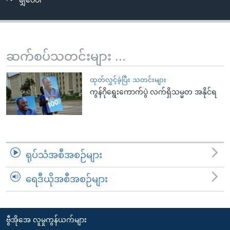
မျှဝေပါ
အ
သုတပဒေသာ အင်္ဂလိပ်စာ
ညွန်း
Learning English
စာမျက်နှာ
သို့
ဗွီအိုအေ လူမှုကွန်ယက်များ
ဆက်စပ်သတင်းများ ...
ကျော်
ကြည့်
ထုတ်လွှင့်ခဲ့ပြီး သတင်းများ
ရန်
ကွန်ဂိုရွေးကောက်ပွဲ လက်ရှိသမ္မတ အနိုင်ရ
ဘာသာစကားများ
ရှာဖွေ
ရန်
နေရာ
သို့
ရုပ်သံအစီအစဉ်များ
ကျော်
ရန်
ရေဒီယိုအစီအစဉ်များ
ဗွီအိုအေ လူမှုကွန်ယက်များ