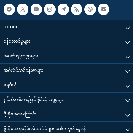
သတင်း
၀န်ဆောင်မှုများ
အပတ်စဉ်ကဏ္ဍများ
အင်္ဂလိပ်သင်ခန်းစာများ
ရေဒီယို
ရုပ်သံအစီအစဉ်နှင့် ဗွီဒီယိုကဏ္ဍများ
ဗွီအိုအေအကြောင်း
ဗွီအိုအေ မိုဘိုင်းလ်အက်ပ်များ ဒေါင်းလုတ်ယူရန်