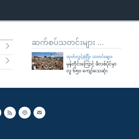
ဆက်စပ်သတင်းများ ...
ထုတ်လွှင့်ခဲ့ပြီး သတင်းများ
မုန်တိုင်းကြောင့် ဖိလစ်ပိုင်မှာ
လူ ၆၅၀ ကျော်သေဆုံး