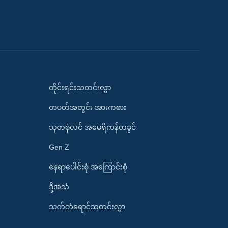
တိုင်းရင်းသတင်းလွှာ
တပတ်အတွင်း အားကစား
သုတစုံလင် အမေရိကန်တခွင်
Gen Z
နေရာပေါင်းစုံ အကြောင်းစုံ
ဒို့အသံ
သက်တံရောင်သတင်းလွှာ