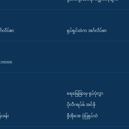
်္ဂလိပ်စာ
ရုပ်ရှင်ထဲက အင်္ဂလိပ်စာ
၀-၁၀း၀၀
ရေမြေခြားမှ ရုပ်ပုံလွှာ
ပိုလီဂရပ်ဖ်.အင်ဖို
်းခန်း
ဗွီအိုအေ ပုံပြရုပ်သံ