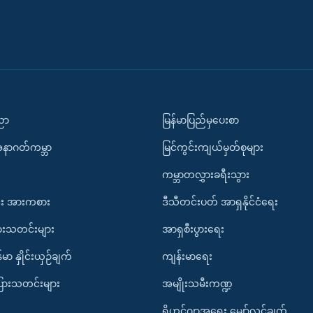
ပညာ
မြန်မာပြည်မှပေးစာ
အနာဂတ်ကမ္ဘာ
မြင်ကွင်းကျယ်မှတ်စုများ
ကမ္ဘာတလွှားခရီးသွား
း အားကစား
ဒီသီတင်းပတ် အာရှနိုင်ငံရေး
ားသတင်းများ
အာရှစီးပွားရေး
်မာ နှိုင်းယှဉ်ချက်
ကျန်းမာရေး
ပြားသတင်းများ
အမျိုးသမီးကဏ္ဍ
ရိုဟင်ဂျာအရေး မျှော်လင့်ချက်