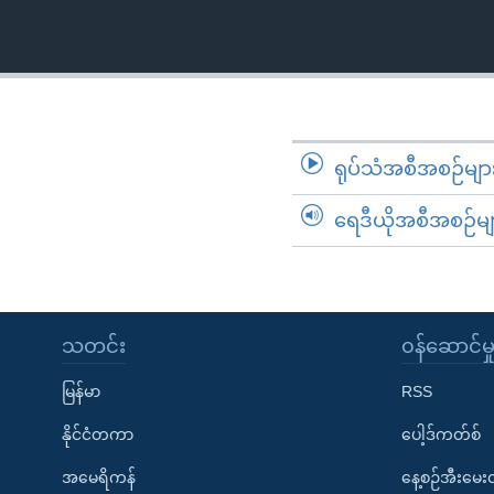
သုတပဒေသာ အင်္ဂလိပ်စာ
အ
ညွန်း
စာမျက်နှာ
သို့
ကျော်
ကြည့်
ရုပ်သံအစီအစဉ်မျာ
ရန်
ရှာဖွေ
ရေဒီယိုအစီအစဉ်မျ
ရန်
နေရာ
သို့
ကျော်
သတင်း
၀န်ဆောင်မှ
ရန်
မြန်မာ
RSS
နိုင်ငံတကာ
ပေါ့ဒ်ကတ်စ်
အမေရိကန်
နေ့စဉ်အီးမေ