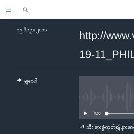
သုံး
ရ
ရှာဖွေ
လွယ်ကူ
မူလစာမျက်နှာ
၁၉ ဒီဇင္ဘာ၊ ၂၀၁၁
ရ
http://www
စေ
မြန်မာ
လာ
သည့်
ဒ်
ကမ္ဘာ့သတင်းများ
19-11_PH
Link
ဗွီဒီယို
နိုင်ငံတကာ
များ
သတင်းလွတ်လပ်ခွင့်
အမေရိကန်
ပင်မ
ရပ်ဝန်းတခု လမ်းတခု အလွန်
တရုတ်
မျှဝေပါ
အကြောင်းအရာ
အင်္ဂလိပ်စာလေ့လာမယ်
အစ္စရေး-ပါလက်စတိုင်း
သို့
အပတ်စဉ်ကဏ္ဍများ
အမေရိကန်သုံးအီဒီယံ
ကျော်
ကြည့်
ရေဒီယိုနှင့်ရုပ်သံ အချက်အလက်များ
မကြေးမုံရဲ့ အင်္ဂလိပ်စာ
ရေဒီယို
0:00
ရန်
ရေဒီယို/တီဗွီအစီအစဉ်
ရုပ်ရှင်ထဲက အင်္ဂလိပ်စာ
တီဗွီ
သီးခြားခွဲထုတ်၍ နားဆင
ပင်မ