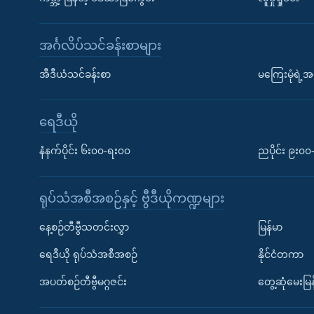
အင်္ဂလိပ်သင်ခန်းစာများ
အီဒီယံသင်ခန်းစာ
မကြေးမုံရဲ့အင
ရေဒီယို
နံနက်ပိုင်း ၆း၀၀-ရး၀၀
ညပိုင်း ၉း၀
ရုပ်သံအစီအစဉ်နှင့် ဗွီဒီယိုကဏ္ဍများ
နေ့စဉ်တီဗွီသတင်းလွှာ
မြန်မာ
ရေဒီယို ရုပ်သံအစီအစဉ်
နိုင်ငံတကာ
အပတ်စဉ်တီဗွီမဂ္ဂဇင်း
တွေ့ဆုံမေးမြန