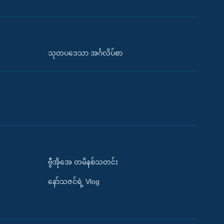
သုတပဒေသာ အင်္ဂလိပ်စာ
ဗွီအိုအေ တမိနစ်သတင်း
နော်သဇင်ရဲ့ Vlog