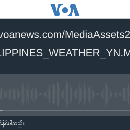
.voanews.com/MediaAssets2
ILIPPINES_WEATHER_YN.
No media source currently availa
်နိုင်ပါသည်။