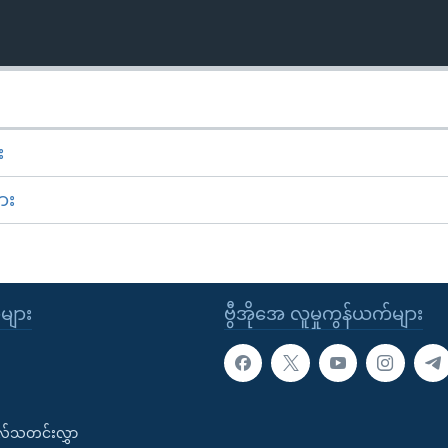
း
ား
ုများ
ဗွီအိုအေ လူမှုကွန်ယက်များ
းလ်သတင်းလွှာ