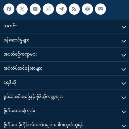
သတင်း
၀န်ဆောင်မှုများ
အပတ်စဉ်ကဏ္ဍများ
အင်္ဂလိပ်သင်ခန်းစာများ
ရေဒီယို
ရုပ်သံအစီအစဉ်နှင့် ဗွီဒီယိုကဏ္ဍများ
ဗွီအိုအေအကြောင်း
ဗွီအိုအေ မိုဘိုင်းလ်အက်ပ်များ ဒေါင်းလုတ်ယူရန်