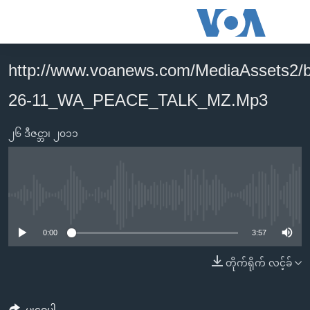
သုံး
ရ
လွယ်ကူ
http://www.voanews.com/MediaAssets2/
မူလစာမျက်နှာ
စေ
26-11_WA_PEACE_TALK_MZ.Mp3
မြန်မာ
သည့်
ကမ္ဘာ့သတင်းများ
Link
၂၆ ဒီဇင္ဘာ၊ ၂၀၁၁
ဗွီဒီယို
နိုင်ငံတကာ
များ
သတင်းလွတ်လပ်ခွင့်
အမေရိကန်
ပင်မ
ရပ်ဝန်းတခု လမ်းတခု အလွန်
တရုတ်
အကြောင်းအရာ
No media source currently available
သို့
အင်္ဂလိပ်စာလေ့လာမယ်
အစ္စရေး-ပါလက်စတိုင်း
0:00
3:57
ကျော်
အပတ်စဉ်ကဏ္ဍများ
အမေရိကန်သုံးအီဒီယံ
ကြည့်
တိုက်ရိုက် လင့်ခ်
ရေဒီယိုနှင့်ရုပ်သံ အချက်အလက်များ
မကြေးမုံရဲ့ အင်္ဂလိပ်စာ
ရေဒီယို
ရန်
ပင်မ
ရေဒီယို/တီဗွီအစီအစဉ်
ရုပ်ရှင်ထဲက အင်္ဂလိပ်စာ
တီဗွီ