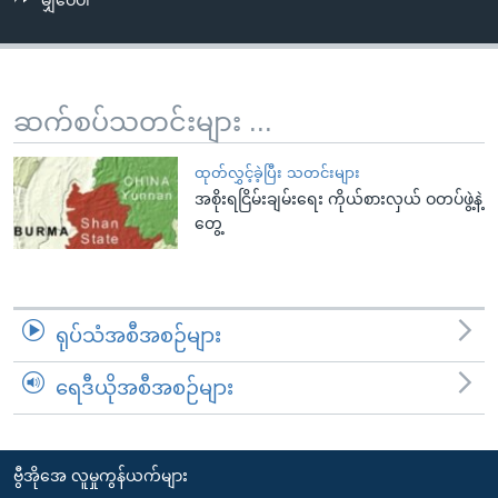
မျှဝေပါ
အ
သုတပဒေသာ အင်္ဂလိပ်စာ
ညွန်း
Learning English
စာမျက်နှာ
သို့
ဗွီအိုအေ လူမှုကွန်ယက်များ
ဆက်စပ်သတင်းများ ...
ကျော်
ကြည့်
ထုတ်လွှင့်ခဲ့ပြီး သတင်းများ
ရန်
အစိုးရငြိမ်းချမ်းရေး ကိုယ်စားလှယ် ဝတပ်ဖွဲ့နဲ့
ဘာသာစကားများ
ရှာဖွေ
တွေ့
ရန်
နေရာ
သို့
ရုပ်သံအစီအစဉ်များ
ကျော်
ရန်
ရေဒီယိုအစီအစဉ်များ
ဗွီအိုအေ လူမှုကွန်ယက်များ