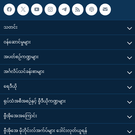
သတင်း
၀န်ဆောင်မှုများ
အပတ်စဉ်ကဏ္ဍများ
အင်္ဂလိပ်သင်ခန်းစာများ
ရေဒီယို
ရုပ်သံအစီအစဉ်နှင့် ဗွီဒီယိုကဏ္ဍများ
ဗွီအိုအေအကြောင်း
ဗွီအိုအေ မိုဘိုင်းလ်အက်ပ်များ ဒေါင်းလုတ်ယူရန်