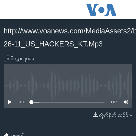
သုံး
ရ
လွယ်ကူ
http://www.voanews.com/MediaAssets2/
မူလစာမျက်နှာ
စေ
26-11_US_HACKERS_KT.Mp3
မြန်မာ
သည့်
ကမ္ဘာ့သတင်းများ
Link
၂၆ ဒီဇင္ဘာ၊ ၂၀၁၁
ဗွီဒီယို
နိုင်ငံတကာ
များ
သတင်းလွတ်လပ်ခွင့်
အမေရိကန်
ပင်မ
ရပ်ဝန်းတခု လမ်းတခု အလွန်
တရုတ်
အကြောင်းအရာ
No media source currently available
သို့
အင်္ဂလိပ်စာလေ့လာမယ်
အစ္စရေး-ပါလက်စတိုင်း
0:00
1:07
ကျော်
အပတ်စဉ်ကဏ္ဍများ
အမေရိကန်သုံးအီဒီယံ
ကြည့်
တိုက်ရိုက် လင့်ခ်
ရေဒီယိုနှင့်ရုပ်သံ အချက်အလက်များ
မကြေးမုံရဲ့ အင်္ဂလိပ်စာ
ရေဒီယို
ရန်
ပင်မ
ရေဒီယို/တီဗွီအစီအစဉ်
ရုပ်ရှင်ထဲက အင်္ဂလိပ်စာ
တီဗွီ