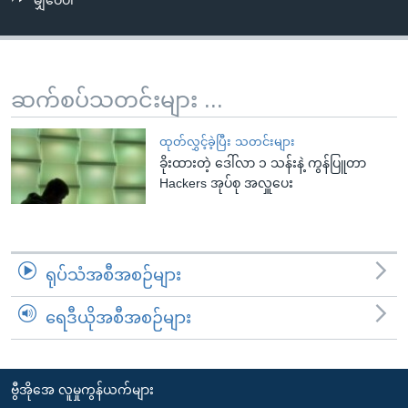
မျှဝေပါ
အ
သုတပဒေသာ အင်္ဂလိပ်စာ
ညွန်း
Learning English
စာမျက်နှာ
သို့
ဗွီအိုအေ လူမှုကွန်ယက်များ
ဆက်စပ်သတင်းများ ...
ကျော်
ကြည့်
ထုတ်လွှင့်ခဲ့ပြီး သတင်းများ
ရန်
ခိုးထားတဲ့ ဒေါ်လာ ၁ သန်းနဲ့ ကွန်ပြူတာ
ဘာသာစကားများ
ရှာဖွေ
Hackers အုပ်စု အလှူပေး
ရန်
နေရာ
သို့
ရုပ်သံအစီအစဉ်များ
ကျော်
ရန်
ရေဒီယိုအစီအစဉ်များ
ဗွီအိုအေ လူမှုကွန်ယက်များ