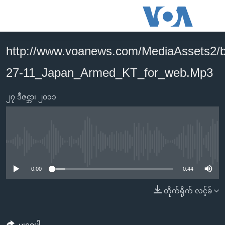
သုံး
ရ
လွယ်ကူ
http://www.voanews.com/MediaAssets2/
မူလစာမျက်နှာ
စေ
27-11_Japan_Armed_KT_for_web.Mp3
မြန်မာ
သည့်
ကမ္ဘာ့သတင်းများ
Link
၂၇ ဒီဇင္ဘာ၊ ၂၀၁၁
ဗွီဒီယို
နိုင်ငံတကာ
များ
သတင်းလွတ်လပ်ခွင့်
အမေရိကန်
ပင်မ
ရပ်ဝန်းတခု လမ်းတခု အလွန်
တရုတ်
အကြောင်းအရာ
No media source currently available
သို့
အင်္ဂလိပ်စာလေ့လာမယ်
အစ္စရေး-ပါလက်စတိုင်း
0:00
0:44
ကျော်
အပတ်စဉ်ကဏ္ဍများ
အမေရိကန်သုံးအီဒီယံ
ကြည့်
တိုက်ရိုက် လင့်ခ်
ရေဒီယိုနှင့်ရုပ်သံ အချက်အလက်များ
မကြေးမုံရဲ့ အင်္ဂလိပ်စာ
ရေဒီယို
ရန်
ပင်မ
ရေဒီယို/တီဗွီအစီအစဉ်
ရုပ်ရှင်ထဲက အင်္ဂလိပ်စာ
တီဗွီ