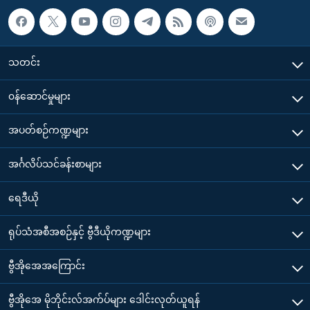
သတင်း
၀န်ဆောင်မှုများ
အပတ်စဉ်ကဏ္ဍများ
အင်္ဂလိပ်သင်ခန်းစာများ
ရေဒီယို
ရုပ်သံအစီအစဉ်နှင့် ဗွီဒီယိုကဏ္ဍများ
ဗွီအိုအေအကြောင်း
ဗွီအိုအေ မိုဘိုင်းလ်အက်ပ်များ ဒေါင်းလုတ်ယူရန်