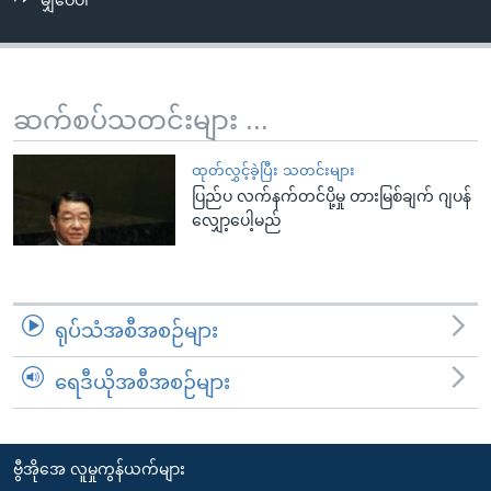
မျှဝေပါ
အ
သုတပဒေသာ အင်္ဂလိပ်စာ
ညွန်း
Learning English
စာမျက်နှာ
သို့
ဗွီအိုအေ လူမှုကွန်ယက်များ
ဆက်စပ်သတင်းများ ...
ကျော်
ကြည့်
ထုတ်လွှင့်ခဲ့ပြီး သတင်းများ
ရန်
ပြည်ပ လက်နက်တင်ပို့မှု တားမြစ်ချက် ဂျပန်
ဘာသာစကားများ
ရှာဖွေ
လျှော့ပေါ့မည်
ရန်
နေရာ
သို့
ရုပ်သံအစီအစဉ်များ
ကျော်
ရန်
ရေဒီယိုအစီအစဉ်များ
ဗွီအိုအေ လူမှုကွန်ယက်များ