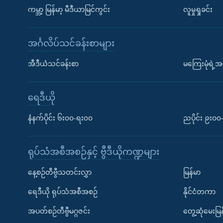
ကမ္ဘာ့ မြန်မာ့ မီဒီယာမြင်ကွင်း
လူမှုရှုခင်း
အင်္ဂလိပ်သင်ခန်းစာများ
အီဒီယံသင်ခန်းစာ
မကြေးမုံရဲ့အင
ရေဒီယို
နံနက်ပိုင်း ၆း၀၀-ရး၀၀
ညပိုင်း ၉း၀
ရုပ်သံအစီအစဉ်နှင့် ဗွီဒီယိုကဏ္ဍများ
နေ့စဉ်တီဗွီသတင်းလွှာ
မြန်မာ
ရေဒီယို ရုပ်သံအစီအစဉ်
နိုင်ငံတကာ
အပတ်စဉ်တီဗွီမဂ္ဂဇင်း
တွေ့ဆုံမေးမြန