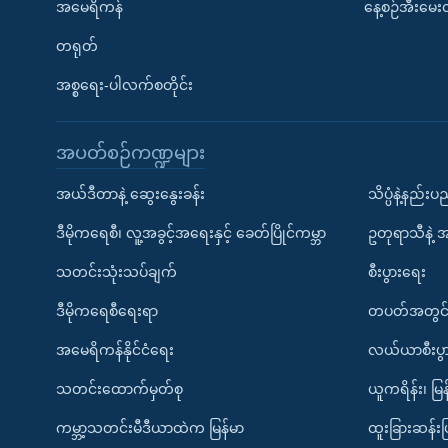
အမေရိကန်
နေ့စဉ်အီးမေ
တရုတ်
အစ္စရေး-ပါလက်စတိုင်း
အပတ်စဉ်ကဏ္ဍများ
အယ်ဒီတာနဲ့ ဆွေးနွေးခန်း
သိပ္ပံနဲ့နည်း
ဒီမိုကရေစီ၊ လူ့အခွင့်အရေးနှင့် ခေတ်ပြိုင်ကမ္ဘာ
ဥတုရာသီနဲ့ 
သတင်းသုံးသပ်ချက်
စီးပွားရေး
ဒီမိုကရေစီရေးရာ
တပတ်အတွင်
အမေရိကန်နိုင်ငံရေး
လယ်ယာစီးပွ
သတင်းထောက်မှတ်စု
ယူကရိန်း၊ မြန
ကမ္ဘာ့သတင်းမီဒီယာထဲက မြန်မာ
ထူးခြားဆန်း