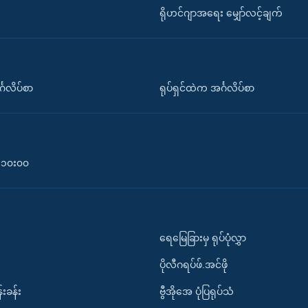
ရိုဟင်ဂျာအရေး မျှော်လင့်ချက်
်္ဂလိပ်စာ
ရုပ်ရှင်ထဲက အင်္ဂလိပ်စာ
၀-၁၀း၀၀
ရေမြေခြားမှ ရုပ်ပုံလွှာ
ပိုလီဂရပ်ဖ်.အင်ဖို
်းခန်း
ဗွီအိုအေ ပုံပြရုပ်သံ