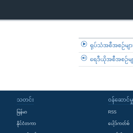
သုတပဒေသာ အင်္ဂလိပ်စာ
အ
ညွန်း
စာမျက်နှာ
သို့
ကျော်
ကြည့်
ရုပ်သံအစီအစဉ်မျာ
ရန်
ရှာဖွေ
ရေဒီယိုအစီအစဉ်မျ
ရန်
နေရာ
သို့
ကျော်
ရန်
သတင်း
၀န်ဆောင်မှ
မြန်မာ
RSS
နိုင်ငံတကာ
ပေါ့ဒ်ကတ်စ်