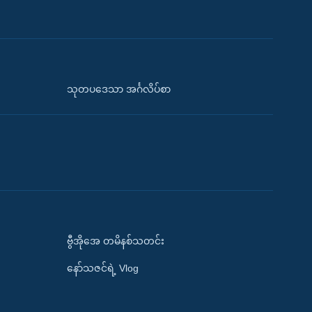
သုတပဒေသာ အင်္ဂလိပ်စာ
ဗွီအိုအေ တမိနစ်သတင်း
နော်သဇင်ရဲ့ Vlog