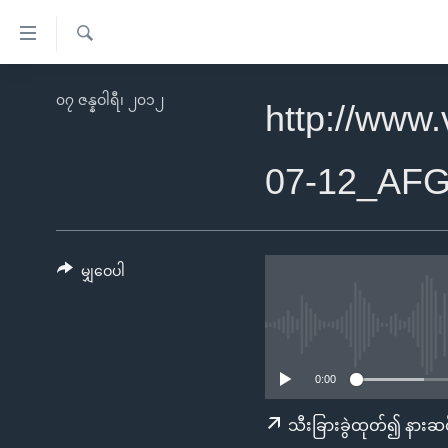
သုံး
ရ
ရှာဖွေ
လွယ်ကူ
မူလစာမျက်နှာ
၀၇ ဇန္နဝါရီ၊ ၂၀၁၂
ရ
http://www
စေ
မြန်မာ
လာ
သည့်
ဒ်
ကမ္ဘာ့သတင်းများ
07-12_AF
Link
ဗွီဒီယို
နိုင်ငံတကာ
များ
သတင်းလွတ်လပ်ခွင့်
အမေရိကန်
ပင်မ
ရပ်ဝန်းတခု လမ်းတခု အလွန်
တရုတ်
မျှဝေပါ
အကြောင်းအရာ
အင်္ဂလိပ်စာလေ့လာမယ်
အစ္စရေး-ပါလက်စတိုင်း
သို့
အပတ်စဉ်ကဏ္ဍများ
အမေရိကန်သုံးအီဒီယံ
ကျော်
ကြည့်
ရေဒီယိုနှင့်ရုပ်သံ အချက်အလက်များ
မကြေးမုံရဲ့ အင်္ဂလိပ်စာ
ရေဒီယို
0:00
ရန်
ရေဒီယို/တီဗွီအစီအစဉ်
ရုပ်ရှင်ထဲက အင်္ဂလိပ်စာ
တီဗွီ
သီးခြားခွဲထုတ်၍ နားဆင
ပင်မ