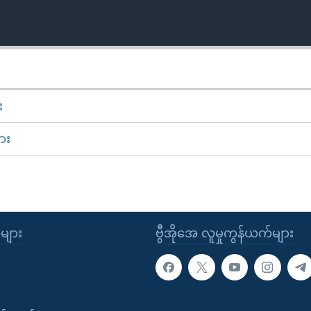
း
ား
ုများ
ဗွီအိုအေ လူမှုကွန်ယက်များ