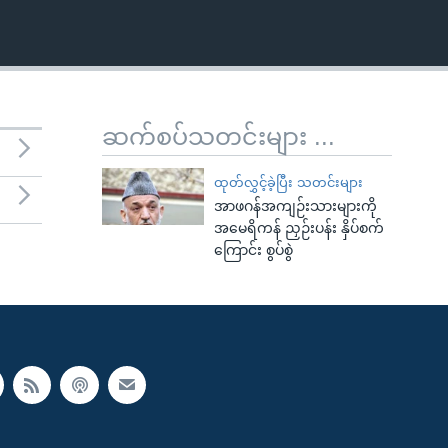
ဆက်စပ်သတင်းများ ...
ထုတ်လွှင့်ခဲ့ပြီး သတင်းများ
အာဖဂန်အကျဉ်းသားများကို
အမေရိကန် ညှဉ်းပန်း နှိပ်စက်
ကြောင်း စွပ်စွဲ