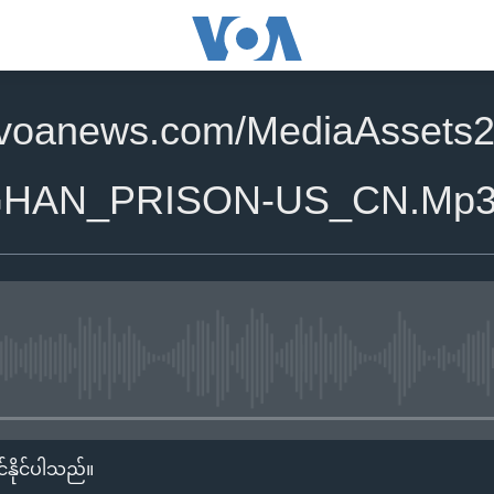
.voanews.com/MediaAssets
GHAN_PRISON-US_CN.Mp
No media source currently availa
်နိုင်ပါသည်။