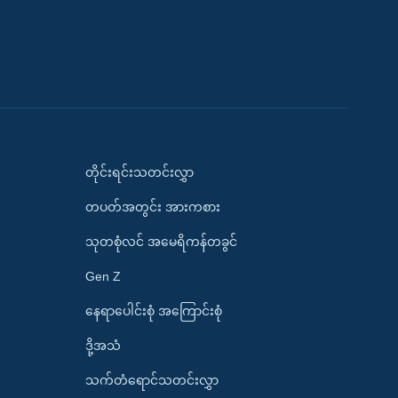
တိုင်းရင်းသတင်းလွှာ
တပတ်အတွင်း အားကစား
သုတစုံလင် အမေရိကန်တခွင်
Gen Z
နေရာပေါင်းစုံ အကြောင်းစုံ
ဒို့အသံ
သက်တံရောင်သတင်းလွှာ