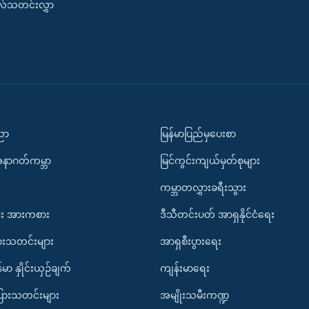
းလ်သတင်းလွှာ
ပညာ
မြန်မာပြည်မှပေးစာ
အနာဂတ်ကမ္ဘာ
မြင်ကွင်းကျယ်မှတ်စုများ
ကမ္ဘာတလွှားခရီးသွား
း အားကစား
ဒီသီတင်းပတ် အာရှနိုင်ငံရေး
ားသတင်းများ
အာရှစီးပွားရေး
်မာ နှိုင်းယှဉ်ချက်
ကျန်းမာရေး
ပြားသတင်းများ
အမျိုးသမီးကဏ္ဍ