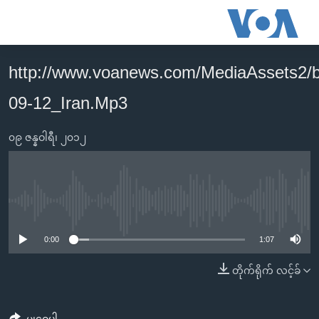
သုံး
ရ
လွယ်ကူ
http://www.voanews.com/MediaAssets2
မူလစာမျက်နှာ
စေ
09-12_Iran.Mp3
မြန်မာ
သည့်
ကမ္ဘာ့သတင်းများ
Link
၀၉ ဇန္နဝါရီ၊ ၂၀၁၂
ဗွီဒီယို
နိုင်ငံတကာ
များ
သတင်းလွတ်လပ်ခွင့်
အမေရိကန်
ပင်မ
ရပ်ဝန်းတခု လမ်းတခု အလွန်
တရုတ်
အကြောင်းအရာ
No media source currently available
သို့
အင်္ဂလိပ်စာလေ့လာမယ်
အစ္စရေး-ပါလက်စတိုင်း
0:00
1:07
ကျော်
အပတ်စဉ်ကဏ္ဍများ
အမေရိကန်သုံးအီဒီယံ
ကြည့်
တိုက်ရိုက် လင့်ခ်
ရေဒီယိုနှင့်ရုပ်သံ အချက်အလက်များ
မကြေးမုံရဲ့ အင်္ဂလိပ်စာ
ရေဒီယို
ရန်
ပင်မ
ရေဒီယို/တီဗွီအစီအစဉ်
ရုပ်ရှင်ထဲက အင်္ဂလိပ်စာ
တီဗွီ