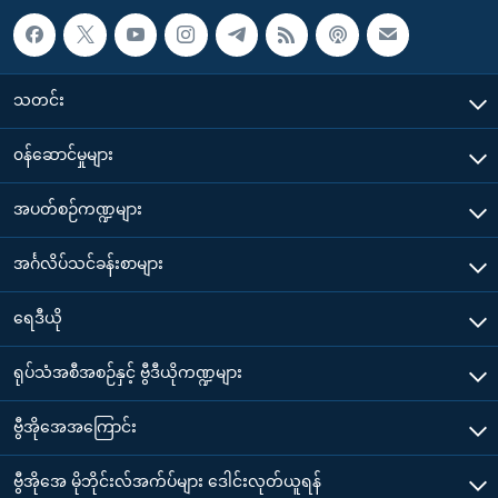
သတင်း
၀န်ဆောင်မှုများ
အပတ်စဉ်ကဏ္ဍများ
အင်္ဂလိပ်သင်ခန်းစာများ
ရေဒီယို
ရုပ်သံအစီအစဉ်နှင့် ဗွီဒီယိုကဏ္ဍများ
ဗွီအိုအေအကြောင်း
ဗွီအိုအေ မိုဘိုင်းလ်အက်ပ်များ ဒေါင်းလုတ်ယူရန်