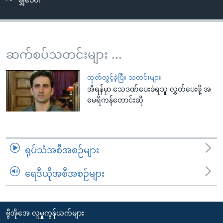
မျှဝေပါ
အ
သုတပဒေသာ အင်္ဂလိပ်စာ
ညွန်း
Learning English
စာမျက်နှာ
သို့
ဗွီအိုအေ လူမှုကွန်ယက်များ
ဆက်စပ်သတင်းများ ...
ကျော်
ကြည့်
ထုတ်လွှင့်ခဲ့ပြီး သတင်းများ
ရန်
အီရန်မှာ သေဒဏ်ပေးခံရသူ လွှတ်ပေးဖို့ အ
ဘာသာစကားများ
ရှာဖွေ
မေရိကန်တောင်းဆို
ရန်
နေရာ
သို့
ရုပ်သံအစီအစဉ်များ
ကျော်
ရန်
ရေဒီယိုအစီအစဉ်များ
ဗွီအိုအေ လူမှုကွန်ယက်များ