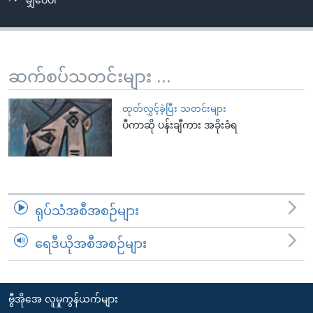
မျှဝေပါ
အ
သုတပဒေသာ အင်္ဂလိပ်စာ
ညွန်း
Learning English
စာမျက်နှာ
သို့
ဗွီအိုအေ လူမှုကွန်ယက်များ
ဆက်စပ်သတင်းများ ...
ကျော်
ကြည့်
ထုတ်လွှင့်ခဲ့ပြီး သတင်းများ
ရန်
ပီကာဆို ပန်းချီကား အခိုးခံရ
ဘာသာစကားများ
ရှာဖွေ
ရန်
နေရာ
သို့
ရုပ်သံအစီအစဉ်များ
ကျော်
ရန်
ရေဒီယိုအစီအစဉ်များ
ဗွီအိုအေ လူမှုကွန်ယက်များ