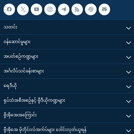
သတင်း
၀န်ဆောင်မှုများ
အပတ်စဉ်ကဏ္ဍများ
အင်္ဂလိပ်သင်ခန်းစာများ
ရေဒီယို
ရုပ်သံအစီအစဉ်နှင့် ဗွီဒီယိုကဏ္ဍများ
ဗွီအိုအေအကြောင်း
ဗွီအိုအေ မိုဘိုင်းလ်အက်ပ်များ ဒေါင်းလုတ်ယူရန်