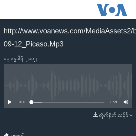
သုံး
ရ
လွယ်ကူ
http://www.voanews.com/MediaAssets2
မူလစာမျက်နှာ
စေ
09-12_Picaso.Mp3
မြန်မာ
သည့်
ကမ္ဘာ့သတင်းများ
Link
၀၉ ဇန္နဝါရီ၊ ၂၀၁၂
ဗွီဒီယို
နိုင်ငံတကာ
များ
သတင်းလွတ်လပ်ခွင့်
အမေရိကန်
ပင်မ
ရပ်ဝန်းတခု လမ်းတခု အလွန်
တရုတ်
အကြောင်းအရာ
No media source currently available
သို့
အင်္ဂလိပ်စာလေ့လာမယ်
အစ္စရေး-ပါလက်စတိုင်း
0:00
0:59
ကျော်
အပတ်စဉ်ကဏ္ဍများ
အမေရိကန်သုံးအီဒီယံ
ကြည့်
တိုက်ရိုက် လင့်ခ်
ရေဒီယိုနှင့်ရုပ်သံ အချက်အလက်များ
မကြေးမုံရဲ့ အင်္ဂလိပ်စာ
ရေဒီယို
ရန်
ပင်မ
ရေဒီယို/တီဗွီအစီအစဉ်
ရုပ်ရှင်ထဲက အင်္ဂလိပ်စာ
တီဗွီ