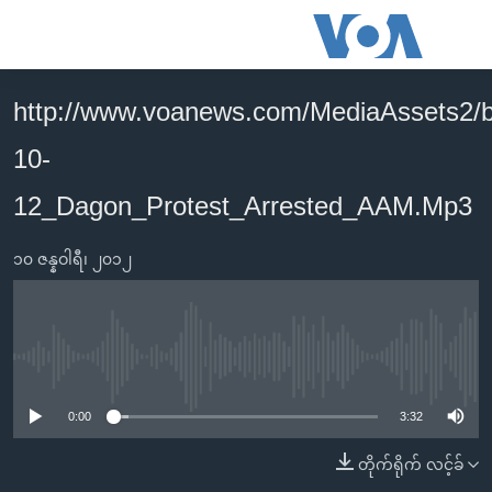
သုံး
ရ
လွယ်ကူ
http://www.voanews.com/MediaAssets2/
မူလစာမျက်နှာ
စေ
10-
မြန်မာ
သည့်
ကမ္ဘာ့သတင်းများ
12_Dagon_Protest_Arrested_AAM.Mp3
Link
ဗွီဒီယို
နိုင်ငံတကာ
များ
၁၀ ဇန္နဝါရီ၊ ၂၀၁၂
သတင်းလွတ်လပ်ခွင့်
အမေရိကန်
ပင်မ
ရပ်ဝန်းတခု လမ်းတခု အလွန်
တရုတ်
အကြောင်းအရာ
သို့
အင်္ဂလိပ်စာလေ့လာမယ်
အစ္စရေး-ပါလက်စတိုင်း
No media source currently available
ကျော်
အပတ်စဉ်ကဏ္ဍများ
အမေရိကန်သုံးအီဒီယံ
ကြည့်
0:00
3:32
ရေဒီယိုနှင့်ရုပ်သံ အချက်အလက်များ
မကြေးမုံရဲ့ အင်္ဂလိပ်စာ
ရေဒီယို
ရန်
တိုက်ရိုက် လင့်ခ်
ပင်မ
ရေဒီယို/တီဗွီအစီအစဉ်
ရုပ်ရှင်ထဲက အင်္ဂလိပ်စာ
တီဗွီ