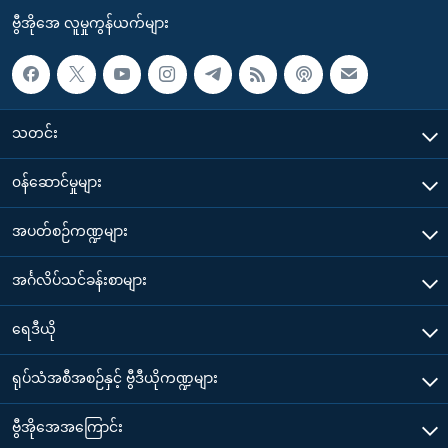
ဗွီအိုအေ လူမှုကွန်ယက်များ
သတင်း
၀န်ဆောင်မှုများ
အပတ်စဉ်ကဏ္ဍများ
အင်္ဂလိပ်သင်ခန်းစာများ
ရေဒီယို
ရုပ်သံအစီအစဉ်နှင့် ဗွီဒီယိုကဏ္ဍများ
ဗွီအိုအေအကြောင်း