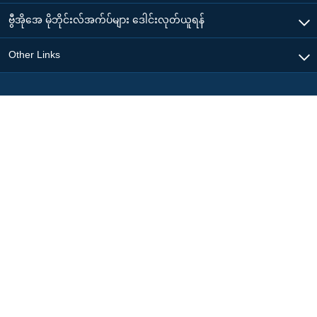
ဗွီအိုအေ မိုဘိုင်းလ်အက်ပ်များ ဒေါင်းလုတ်ယူရန်
Other Links