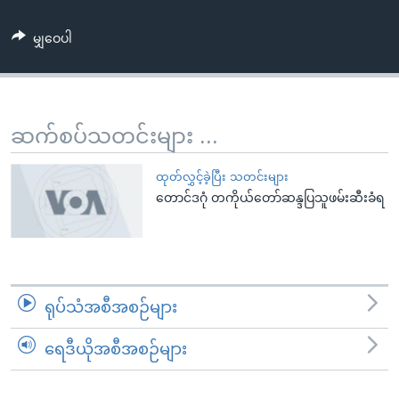
အ
သုတပဒေသာ အင်္ဂလိပ်စာ
ညွန်း
Learning English
မျှဝေပါ
စာမျက်နှာ
သို့
ဗွီအိုအေ လူမှုကွန်ယက်များ
ကျော်
ကြည့်
ဆက်စပ်သတင်းများ ...
ရန်
ဘာသာစကားများ
ရှာဖွေ
ထုတ်လွှင့်ခဲ့ပြီး သတင်းများ
ရန်
တောင်ဒဂုံ တကိုယ်တော်ဆန္ဒပြသူဖမ်းဆီးခံရ
နေရာ
သို့
ကျော်
ရန်
ရုပ်သံအစီအစဉ်များ
ရေဒီယိုအစီအစဉ်များ