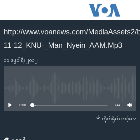
သုံး
ရ
လွယ်ကူ
http://www.voanews.com/MediaAssets2/
မူလစာမျက်နှာ
စေ
11-12_KNU-_Man_Nyein_AAM.Mp3
မြန်မာ
သည့်
ကမ္ဘာ့သတင်းများ
Link
၁၁ ဇန္နဝါရီ၊ ၂၀၁၂
ဗွီဒီယို
နိုင်ငံတကာ
များ
သတင်းလွတ်လပ်ခွင့်
အမေရိကန်
ပင်မ
ရပ်ဝန်းတခု လမ်းတခု အလွန်
တရုတ်
အကြောင်းအရာ
No media source currently available
သို့
အင်္ဂလိပ်စာလေ့လာမယ်
အစ္စရေး-ပါလက်စတိုင်း
0:00
3:44
ကျော်
အပတ်စဉ်ကဏ္ဍများ
အမေရိကန်သုံးအီဒီယံ
ကြည့်
တိုက်ရိုက် လင့်ခ်
ရေဒီယိုနှင့်ရုပ်သံ အချက်အလက်များ
မကြေးမုံရဲ့ အင်္ဂလိပ်စာ
ရေဒီယို
ရန်
ပင်မ
ရေဒီယို/တီဗွီအစီအစဉ်
ရုပ်ရှင်ထဲက အင်္ဂလိပ်စာ
တီဗွီ