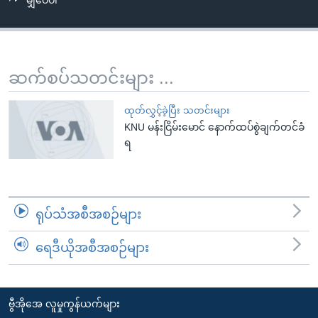
မျှဝေပါ
အ
သုတပဒေသာ အင်္ဂလိပ်စာ
ညွန်း
Learning English
စာမျက်နှာ
သို့
ဗွီအိုအေ လူမှုကွန်ယက်များ
ဆက်စပ်သတင်းများ ...
ကျော်
ကြည့်
ထုတ်လွှင့်ခဲ့ပြီး သတင်းများ
ရန်
KNU မန်းငြိမ်းမောင် နောက်ထပ်စွဲချက်တင်ခံ
ဘာသာစကားများ
ရှာဖွေ
ရ
ရန်
နေရာ
သို့
ရုပ်သံအစီအစဉ်များ
ကျော်
ရန်
ရေဒီယိုအစီအစဉ်များ
ဗွီအိုအေ လူမှုကွန်ယက်များ