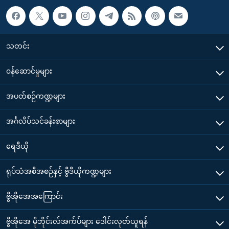
သတင်း
၀န်ဆောင်မှုများ
အပတ်စဉ်ကဏ္ဍများ
အင်္ဂလိပ်သင်ခန်းစာများ
ရေဒီယို
ရုပ်သံအစီအစဉ်နှင့် ဗွီဒီယိုကဏ္ဍများ
ဗွီအိုအေအကြောင်း
ဗွီအိုအေ မိုဘိုင်းလ်အက်ပ်များ ဒေါင်းလုတ်ယူရန်