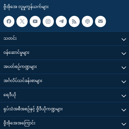
ဗွီအိုအေ လူမှုကွန်ယက်များ
သတင်း
၀န်ဆောင်မှုများ
အပတ်စဉ်ကဏ္ဍများ
အင်္ဂလိပ်သင်ခန်းစာများ
ရေဒီယို
ရုပ်သံအစီအစဉ်နှင့် ဗွီဒီယိုကဏ္ဍများ
ဗွီအိုအေအကြောင်း