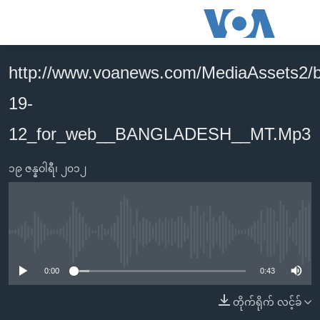
သုံး
ရ
လွယ်ကူ
http://www.voanews.com/MediaAssets2/
မူလစာမျက်နှာ
စေ
19-
မြန်မာ
သည့်
ကမ္ဘာ့သတင်းများ
12_for_web__BANGLADESH__MT.Mp3
Link
ဗွီဒီယို
နိုင်ငံတကာ
များ
၁၉ ဇန္နဝါရီ၊ ၂၀၁၂
သတင်းလွတ်လပ်ခွင့်
အမေရိကန်
ပင်မ
ရပ်ဝန်းတခု လမ်းတခု အလွန်
တရုတ်
အကြောင်းအရာ
သို့
အင်္ဂလိပ်စာလေ့လာမယ်
အစ္စရေး-ပါလက်စတိုင်း
No media source currently available
ကျော်
အပတ်စဉ်ကဏ္ဍများ
အမေရိကန်သုံးအီဒီယံ
ကြည့်
0:00
0:43
ရေဒီယိုနှင့်ရုပ်သံ အချက်အလက်များ
မကြေးမုံရဲ့ အင်္ဂလိပ်စာ
ရေဒီယို
ရန်
တိုက်ရိုက် လင့်ခ်
ပင်မ
ရေဒီယို/တီဗွီအစီအစဉ်
ရုပ်ရှင်ထဲက အင်္ဂလိပ်စာ
တီဗွီ