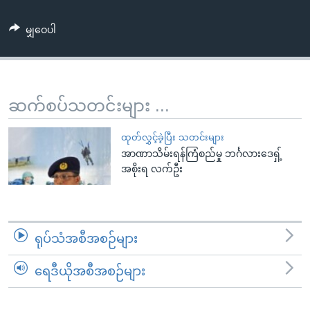
အ
သုတပဒေသာ အင်္ဂလိပ်စာ
ညွန်း
Learning English
မျှဝေပါ
စာမျက်နှာ
သို့
ဗွီအိုအေ လူမှုကွန်ယက်များ
ကျော်
ကြည့်
ဆက်စပ်သတင်းများ ...
ရန်
ဘာသာစကားများ
ရှာဖွေ
ထုတ်လွှင့်ခဲ့ပြီး သတင်းများ
ရန်
အာဏာသိမ်းရန်ကြံစည်မှု ဘင်္ဂလားဒေရှ့်
အစိုးရ လက်ဦး
နေရာ
သို့
ကျော်
ရန်
ရုပ်သံအစီအစဉ်များ
ရေဒီယိုအစီအစဉ်များ