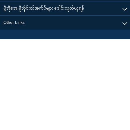
ဗွီအိုအေ မိုဘိုင်းလ်အက်ပ်များ ဒေါင်းလုတ်ယူရန်
Other Links