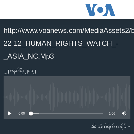
သုံး
ရ
လွယ်ကူ
http://www.voanews.com/MediaAssets2/
မူလစာမျက်နှာ
စေ
22-12_HUMAN_RIGHTS_WATCH_-
မြန်မာ
သည့်
ကမ္ဘာ့သတင်းများ
_ASIA_NC.Mp3
Link
ဗွီဒီယို
နိုင်ငံတကာ
များ
၂၂ ဇန္နဝါရီ၊ ၂၀၁၂
သတင်းလွတ်လပ်ခွင့်
အမေရိကန်
ပင်မ
ရပ်ဝန်းတခု လမ်းတခု အလွန်
တရုတ်
အကြောင်းအရာ
သို့
အင်္ဂလိပ်စာလေ့လာမယ်
အစ္စရေး-ပါလက်စတိုင်း
No media source currently available
ကျော်
အပတ်စဉ်ကဏ္ဍများ
အမေရိကန်သုံးအီဒီယံ
ကြည့်
0:00
1:06
ရေဒီယိုနှင့်ရုပ်သံ အချက်အလက်များ
မကြေးမုံရဲ့ အင်္ဂလိပ်စာ
ရေဒီယို
ရန်
တိုက်ရိုက် လင့်ခ်
ပင်မ
ရေဒီယို/တီဗွီအစီအစဉ်
ရုပ်ရှင်ထဲက အင်္ဂလိပ်စာ
တီဗွီ