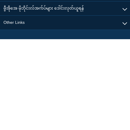
ဗွီအိုအေ မိုဘိုင်းလ်အက်ပ်များ ဒေါင်းလုတ်ယူရန်
Other Links