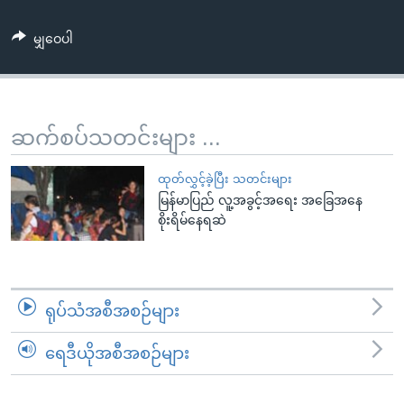
အ
သုတပဒေသာ အင်္ဂလိပ်စာ
ညွန်း
Learning English
မျှဝေပါ
စာမျက်နှာ
သို့
ဗွီအိုအေ လူမှုကွန်ယက်များ
ကျော်
ကြည့်
ဆက်စပ်သတင်းများ ...
ရန်
ဘာသာစကားများ
ရှာဖွေ
ထုတ်လွှင့်ခဲ့ပြီး သတင်းများ
ရန်
မြန်မာပြည် လူ့အခွင့်အရေး အခြေအနေ
စိုးရိမ်နေရဆဲ
နေရာ
သို့
ကျော်
ရန်
ရုပ်သံအစီအစဉ်များ
ရေဒီယိုအစီအစဉ်များ