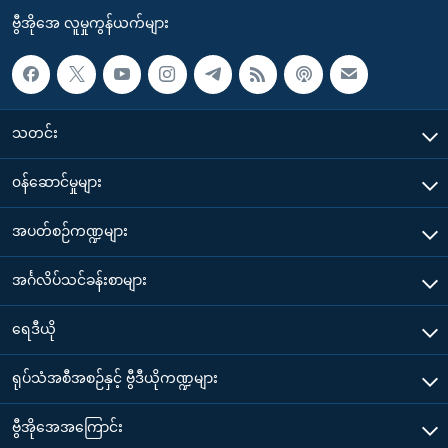
ဗွီအိုအေ လူမှုကွန်ယက်များ
သတင်း
၀န်ဆောင်မှုများ
အပတ်စဉ်ကဏ္ဍများ
အင်္ဂလိပ်သင်ခန်းစာများ
ရေဒီယို
ရုပ်သံအစီအစဉ်နှင့် ဗွီဒီယိုကဏ္ဍများ
ဗွီအိုအေအကြောင်း