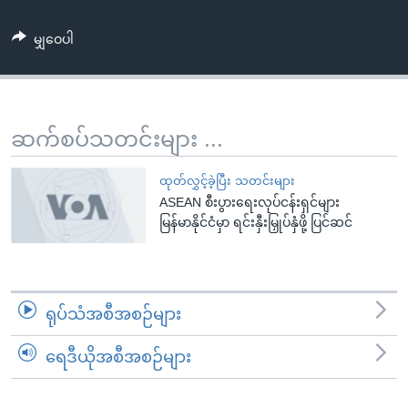
အ
သုတပဒေသာ အင်္ဂလိပ်စာ
ညွန်း
Learning English
မျှဝေပါ
စာမျက်နှာ
သို့
ဗွီအိုအေ လူမှုကွန်ယက်များ
ကျော်
ကြည့်
ဆက်စပ်သတင်းများ ...
ရန်
ဘာသာစကားများ
ရှာဖွေ
ထုတ်လွှင့်ခဲ့ပြီး သတင်းများ
ရန်
ASEAN စီးပွားရေးလုပ်ငန်းရှင်များ
မြန်မာနိုင်ငံမှာ ရင်းနှီးမြှုပ်နှံဖို့ ပြင်ဆင်
နေရာ
သို့
ကျော်
ရန်
ရုပ်သံအစီအစဉ်များ
ရေဒီယိုအစီအစဉ်များ