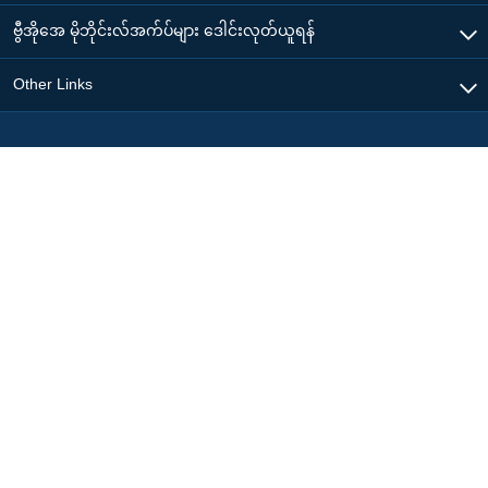
ဗွီအိုအေ မိုဘိုင်းလ်အက်ပ်များ ဒေါင်းလုတ်ယူရန်
Other Links