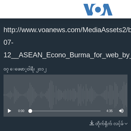
သုံး
ရ
လွယ်ကူ
http://www.voanews.com/MediaAssets2/
မူလစာမျက်နှာ
စေ
07-
မြန်မာ
သည့်
ကမ္ဘာ့သတင်းများ
12__ASEAN_Econo_Burma_for_web_by
Link
ဗွီဒီယို
နိုင်ငံတကာ
များ
၀၇ ေဖေဖာ္၀ါရီ၊ ၂၀၁၂
သတင်းလွတ်လပ်ခွင့်
အမေရိကန်
ပင်မ
ရပ်ဝန်းတခု လမ်းတခု အလွန်
တရုတ်
အကြောင်းအရာ
သို့
အင်္ဂလိပ်စာလေ့လာမယ်
အစ္စရေး-ပါလက်စတိုင်း
No media source currently available
ကျော်
အပတ်စဉ်ကဏ္ဍများ
အမေရိကန်သုံးအီဒီယံ
ကြည့်
0:00
4:35
ရေဒီယိုနှင့်ရုပ်သံ အချက်အလက်များ
မကြေးမုံရဲ့ အင်္ဂလိပ်စာ
ရေဒီယို
ရန်
တိုက်ရိုက် လင့်ခ်
ပင်မ
ရေဒီယို/တီဗွီအစီအစဉ်
ရုပ်ရှင်ထဲက အင်္ဂလိပ်စာ
တီဗွီ