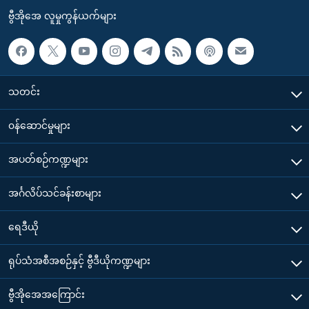
ဗွီအိုအေ လူမှုကွန်ယက်များ
သတင်း
၀န်ဆောင်မှုများ
အပတ်စဉ်ကဏ္ဍများ
အင်္ဂလိပ်သင်ခန်းစာများ
ရေဒီယို
ရုပ်သံအစီအစဉ်နှင့် ဗွီဒီယိုကဏ္ဍများ
ဗွီအိုအေအကြောင်း