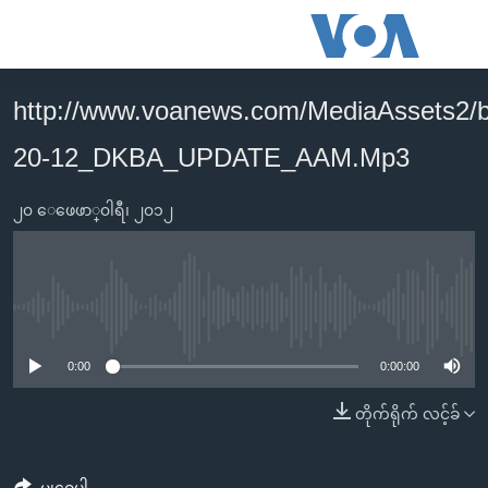
သုံး
ရ
လွယ်ကူ
http://www.voanews.com/MediaAssets2/
မူလစာမျက်နှာ
စေ
20-12_DKBA_UPDATE_AAM.Mp3
မြန်မာ
သည့်
ကမ္ဘာ့သတင်းများ
Link
၂၀ ေဖေဖာ္၀ါရီ၊ ၂၀၁၂
ဗွီဒီယို
နိုင်ငံတကာ
များ
သတင်းလွတ်လပ်ခွင့်
အမေရိကန်
ပင်မ
ရပ်ဝန်းတခု လမ်းတခု အလွန်
တရုတ်
အကြောင်းအရာ
No media source currently available
သို့
အင်္ဂလိပ်စာလေ့လာမယ်
အစ္စရေး-ပါလက်စတိုင်း
0:00
0:00:00
ကျော်
အပတ်စဉ်ကဏ္ဍများ
အမေရိကန်သုံးအီဒီယံ
ကြည့်
တိုက်ရိုက် လင့်ခ်
ရေဒီယိုနှင့်ရုပ်သံ အချက်အလက်များ
မကြေးမုံရဲ့ အင်္ဂလိပ်စာ
ရေဒီယို
ရန်
ပင်မ
ရေဒီယို/တီဗွီအစီအစဉ်
ရုပ်ရှင်ထဲက အင်္ဂလိပ်စာ
တီဗွီ