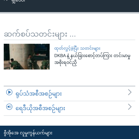
မျှဝေပါ
အ
သုတပဒေသာ အင်္ဂလိပ်စာ
ညွန်း
Learning English
စာမျက်နှာ
သို့
ဗွီအိုအေ လူမှုကွန်ယက်များ
ဆက်စပ်သတင်းများ ...
ကျော်
ကြည့်
ထုတ်လွှင့်ခဲ့ပြီး သတင်းများ
ရန်
DKBA နဲ့ နယ်ခြားစောင့်တပ်ကြား တင်းမာမှု
ဘာသာစကားများ
ရှာဖွေ
အစိုးရဝင်ညှိ
ရန်
နေရာ
သို့
ရုပ်သံအစီအစဉ်များ
ကျော်
ရန်
ရေဒီယိုအစီအစဉ်များ
ဗွီအိုအေ လူမှုကွန်ယက်များ