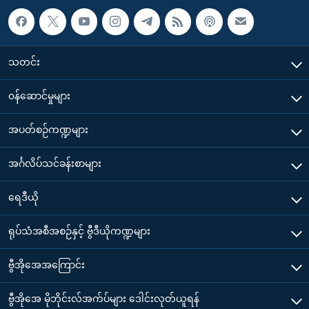
သတင်း
၀န်ဆောင်မှုများ
အပတ်စဉ်ကဏ္ဍများ
အင်္ဂလိပ်သင်ခန်းစာများ
ရေဒီယို
ရုပ်သံအစီအစဉ်နှင့် ဗွီဒီယိုကဏ္ဍများ
ဗွီအိုအေအကြောင်း
ဗွီအိုအေ မိုဘိုင်းလ်အက်ပ်များ ဒေါင်းလုတ်ယူရန်