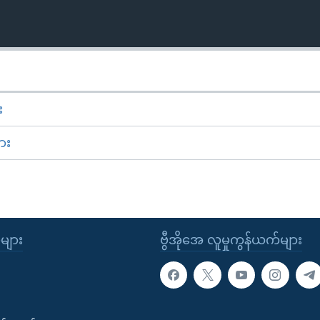
း
ား
ုများ
ဗွီအိုအေ လူမှုကွန်ယက်များ