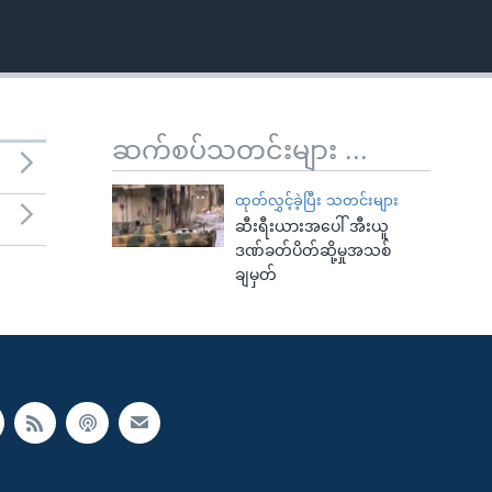
ဆက်စပ်သတင်းများ ...
ထုတ်လွှင့်ခဲ့ပြီး သတင်းများ
ဆီးရီးယားအပေါ် အီးယူ
ဒဏ်ခတ်ပိတ်ဆို့မှုအသစ်
ချမှတ်