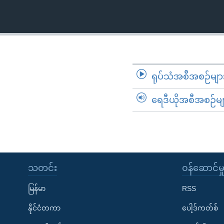
သုတပဒေသာ အင်္ဂလိပ်စာ
အ
ညွန်း
စာမျက်နှာ
သို့
ကျော်
ကြည့်
ရုပ်သံအစီအစဉ်မျာ
ရန်
ရှာဖွေ
ရေဒီယိုအစီအစဉ်မျ
ရန်
နေရာ
သို့
ကျော်
ရန်
သတင်း
၀န်ဆောင်မှ
မြန်မာ
RSS
နိုင်ငံတကာ
ပေါ့ဒ်ကတ်စ်