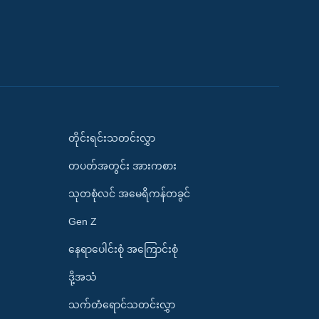
တိုင်းရင်းသတင်းလွှာ
တပတ်အတွင်း အားကစား
သုတစုံလင် အမေရိကန်တခွင်
Gen Z
နေရာပေါင်းစုံ အကြောင်းစုံ
ဒို့အသံ
သက်တံရောင်သတင်းလွှာ