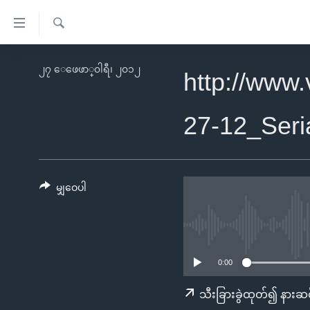
သုံး
ရ
ရှာဖွေ
လွယ်ကူ
မူလစာမျက်နှာ
၂၇ ေဖေဖာ္၀ါရီ၊ ၂၀၁၂
ရ
http://www
စေ
မြန်မာ
လာ
သည့်
ဒ်
ကမ္ဘာ့သတင်းများ
27-12_Ser
Link
ဗွီဒီယို
နိုင်ငံတကာ
များ
သတင်းလွတ်လပ်ခွင့်
အမေရိကန်
ပင်မ
ရပ်ဝန်းတခု လမ်းတခု အလွန်
တရုတ်
မျှဝေပါ
အကြောင်းအရာ
အင်္ဂလိပ်စာလေ့လာမယ်
အစ္စရေး-ပါလက်စတိုင်း
သို့
အပတ်စဉ်ကဏ္ဍများ
အမေရိကန်သုံးအီဒီယံ
ကျော်
ကြည့်
ရေဒီယိုနှင့်ရုပ်သံ အချက်အလက်များ
မကြေးမုံရဲ့ အင်္ဂလိပ်စာ
ရေဒီယို
0:00
ရန်
ရေဒီယို/တီဗွီအစီအစဉ်
ရုပ်ရှင်ထဲက အင်္ဂလိပ်စာ
တီဗွီ
သီးခြားခွဲထုတ်၍ နားဆင
ပင်မ