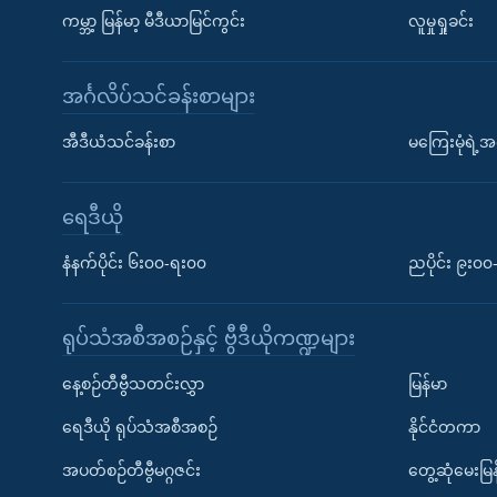
ကမ္ဘာ့ မြန်မာ့ မီဒီယာမြင်ကွင်း
လူမှုရှုခင်း
အင်္ဂလိပ်သင်ခန်းစာများ
အီဒီယံသင်ခန်းစာ
မကြေးမုံရဲ့အင
ရေဒီယို
နံနက်ပိုင်း ၆း၀၀-ရး၀၀
ညပိုင်း ၉း၀
ရုပ်သံအစီအစဉ်နှင့် ဗွီဒီယိုကဏ္ဍများ
နေ့စဉ်တီဗွီသတင်းလွှာ
မြန်မာ
ရေဒီယို ရုပ်သံအစီအစဉ်
နိုင်ငံတကာ
အပတ်စဉ်တီဗွီမဂ္ဂဇင်း
တွေ့ဆုံမေးမြန