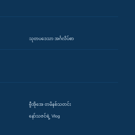
သုတပဒေသာ အင်္ဂလိပ်စာ
ဗွီအိုအေ တမိနစ်သတင်း
နော်သဇင်ရဲ့ Vlog