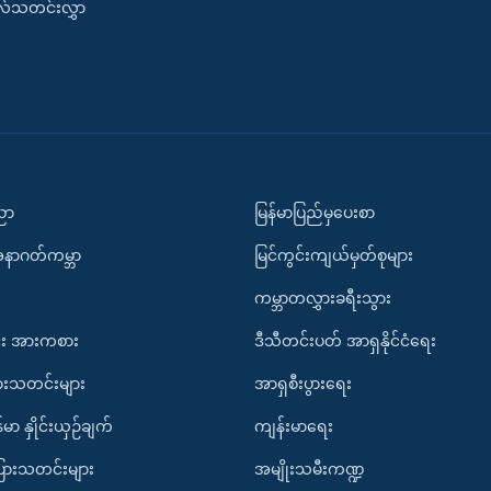
းလ်သတင်းလွှာ
ပညာ
မြန်မာပြည်မှပေးစာ
အနာဂတ်ကမ္ဘာ
မြင်ကွင်းကျယ်မှတ်စုများ
ကမ္ဘာတလွှားခရီးသွား
း အားကစား
ဒီသီတင်းပတ် အာရှနိုင်ငံရေး
ားသတင်းများ
အာရှစီးပွားရေး
်မာ နှိုင်းယှဉ်ချက်
ကျန်းမာရေး
ပြားသတင်းများ
အမျိုးသမီးကဏ္ဍ