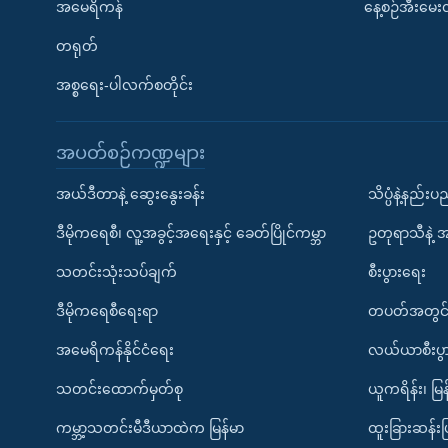
အမေရိကန်
နေ့စဉ်အီးမေ
တရုတ်
အစ္စရေး-ပါလက်စတိုင်း
အပတ်စဉ်ကဏ္ဍများ
အယ်ဒီတာနဲ့ ဆွေးနွေးခန်း
သိပ္ပံနဲ့နည်း
ဒီမိုကရေစီ၊ လူ့အခွင့်အရေးနှင့် ခေတ်ပြိုင်ကမ္ဘာ
ဥတုရာသီနဲ့ 
သတင်းသုံးသပ်ချက်
စီးပွားရေး
ဒီမိုကရေစီရေးရာ
တပတ်အတွင်
အမေရိကန်နိုင်ငံရေး
လယ်ယာစီးပွ
သတင်းထောက်မှတ်စု
ယူကရိန်း၊ မြန
ကမ္ဘာ့သတင်းမီဒီယာထဲက မြန်မာ
ထူးခြားဆန်း