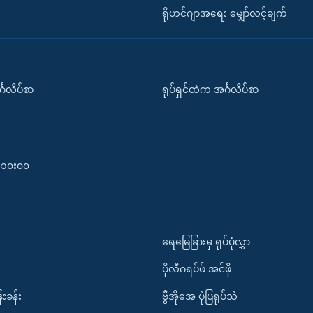
ရိုဟင်ဂျာအရေး မျှော်လင့်ချက်
်္ဂလိပ်စာ
ရုပ်ရှင်ထဲက အင်္ဂလိပ်စာ
၀-၁၀း၀၀
ရေမြေခြားမှ ရုပ်ပုံလွှာ
ပိုလီဂရပ်ဖ်.အင်ဖို
်းခန်း
ဗွီအိုအေ ပုံပြရုပ်သံ