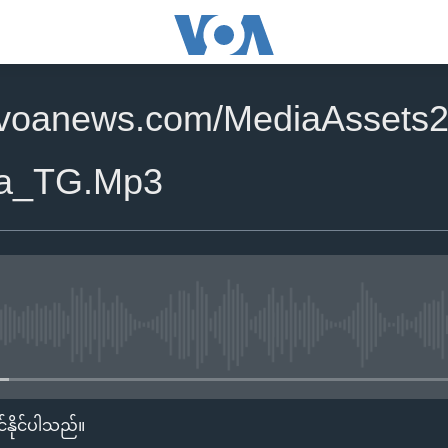
.voanews.com/MediaAssets
ia_TG.Mp3
No media source currently availa
်နိုင်ပါသည်။