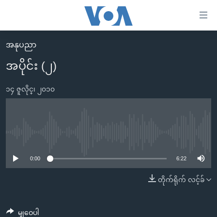
သုံး
ရ
လွယ်ကူ
အနုပညာ
မူလစာမျက်နှာ
စေ
အပိုင်း (၂)
မြန်မာ
သည့်
ကမ္ဘာ့သတင်းများ
၁၄ ဇူလိုင္၊ ၂၀၁၀
Link
ဗွီဒီယို
နိုင်ငံတကာ
များ
သတင်းလွတ်လပ်ခွင့်
အမေရိကန်
ပင်မ
ရပ်ဝန်းတခု လမ်းတခု အလွန်
တရုတ်
No media source currently available
အကြောင်းအရာ
သို့
အင်္ဂလိပ်စာလေ့လာမယ်
အစ္စရေး-ပါလက်စတိုင်း
0:00
6:22
ကျော်
အပတ်စဉ်ကဏ္ဍများ
အမေရိကန်သုံးအီဒီယံ
တိုက်ရိုက် လင့်ခ်
ကြည့်
ရေဒီယိုနှင့်ရုပ်သံ အချက်အလက်များ
မကြေးမုံရဲ့ အင်္ဂလိပ်စာ
ရေဒီယို
ရန်
ပင်မ
ရေဒီယို/တီဗွီအစီအစဉ်
ရုပ်ရှင်ထဲက အင်္ဂလိပ်စာ
တီဗွီ
မျှဝေပါ