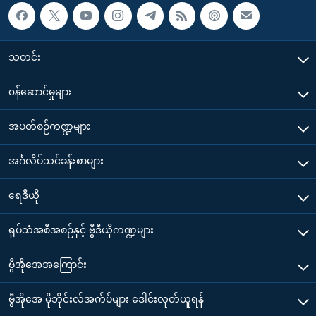
သတင်း
၀န်ဆောင်မှုများ
အပတ်စဉ်ကဏ္ဍများ
အင်္ဂလိပ်သင်ခန်းစာများ
ရေဒီယို
ရုပ်သံအစီအစဉ်နှင့် ဗွီဒီယိုကဏ္ဍများ
ဗွီအိုအေအကြောင်း
ဗွီအိုအေ မိုဘိုင်းလ်အက်ပ်များ ဒေါင်းလုတ်ယူရန်