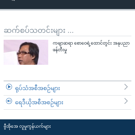
အ
သုတပဒေသာ အင်္ဂလိပ်စာ
ညွန်း
Learning English
စာမျက်နှာ
သို့
ဗွီအိုအေ လူမှုကွန်ယက်များ
ဆက်စပ်သတင်းများ ...
ကျော်
ကြည့်
ကဗျာဆရာ စောဝေရဲ့ထောင်တွင်း အနုပညာ
ဖန်တီးမှု
ရန်
ဘာသာစကားများ
ရှာဖွေ
ရန်
နေရာ
သို့
ရုပ်သံအစီအစဉ်များ
ကျော်
ရန်
ရေဒီယိုအစီအစဉ်များ
ဗွီအိုအေ လူမှုကွန်ယက်များ