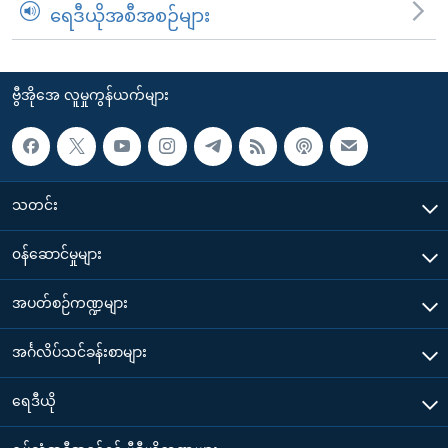
ရေဒီယိုအစီအစဉ်များ
ဗွီအိုအေ လူမှုကွန်ယက်များ
သတင်း
၀န်ဆောင်မှုများ
အပတ်စဉ်ကဏ္ဍများ
အင်္ဂလိပ်သင်ခန်းစာများ
ရေဒီယို