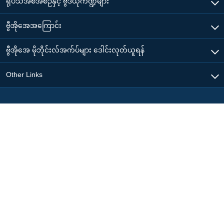
ရုပ်သံအစီအစဉ်နှင့် ဗွီဒီယိုကဏ္ဍများ
ဗွီအိုအေအကြောင်း
ဗွီအိုအေ မိုဘိုင်းလ်အက်ပ်များ ဒေါင်းလုတ်ယူရန်
Other Links