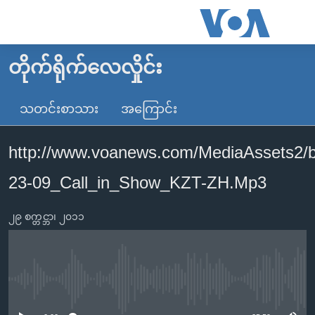
သုံး
ရ
လွယ်ကူ
တိုက်ရိုက်လေလှိုင်း
မူလစာမျက်နှာ
စေ
မြန်မာ
သတင်းစာသား
အကြောင်း
သည့်
ကမ္ဘာ့သတင်းများ
Link
http://www.voanews.com/MediaAssets2/
ဗွီဒီယို
နိုင်ငံတကာ
များ
သတင်းလွတ်လပ်ခွင့်
အမေရိကန်
23-09_Call_in_Show_KZT-ZH.Mp3
ပင်မ
ရပ်ဝန်းတခု လမ်းတခု အလွန်
တရုတ်
အကြောင်းအရာ
၂၉ စက္တင္ဘာ၊ ၂၀၁၁
သို့
အင်္ဂလိပ်စာလေ့လာမယ်
အစ္စရေး-ပါလက်စတိုင်း
ကျော်
အပတ်စဉ်ကဏ္ဍများ
အမေရိကန်သုံးအီဒီယံ
ကြည့်
ရေဒီယိုနှင့်ရုပ်သံ အချက်အလက်များ
မကြေးမုံရဲ့ အင်္ဂလိပ်စာ
ရေဒီယို
ရန်
No media source currently available
ပင်မ
ရေဒီယို/တီဗွီအစီအစဉ်
ရုပ်ရှင်ထဲက အင်္ဂလိပ်စာ
တီဗွီ