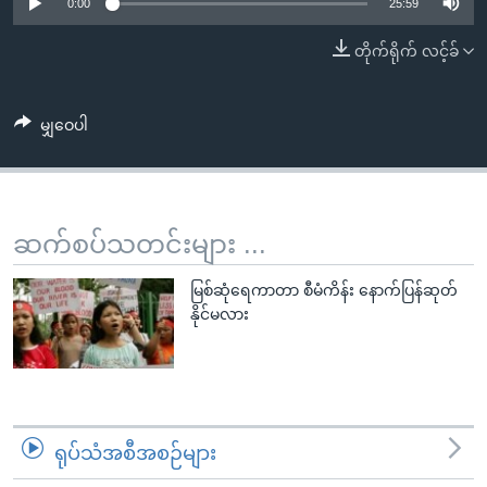
အ
0:00
25:59
သုတပဒေသာ အင်္ဂလိပ်စာ
ညွန်း
Learning English
တိုက်ရိုက် လင့်ခ်
စာမျက်နှာ
သို့
ဗွီအိုအေ လူမှုကွန်ယက်များ
ကျော်
မျှဝေပါ
ကြည့်
ရန်
ဘာသာစကားများ
ရှာဖွေ
ဆက်စပ်သတင်းများ ...
ရန်
နေရာ
မြစ်ဆုံရေကာတာ စီမံကိန်း နောက်ပြန်ဆုတ်
သို့
နိုင်မလား
ကျော်
ရန်
ရုပ်သံအစီအစဉ်များ