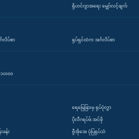
ရိုဟင်ဂျာအရေး မျှော်လင့်ချက်
်္ဂလိပ်စာ
ရုပ်ရှင်ထဲက အင်္ဂလိပ်စာ
၀-၁၀း၀၀
ရေမြေခြားမှ ရုပ်ပုံလွှာ
ပိုလီဂရပ်ဖ်.အင်ဖို
်းခန်း
ဗွီအိုအေ ပုံပြရုပ်သံ