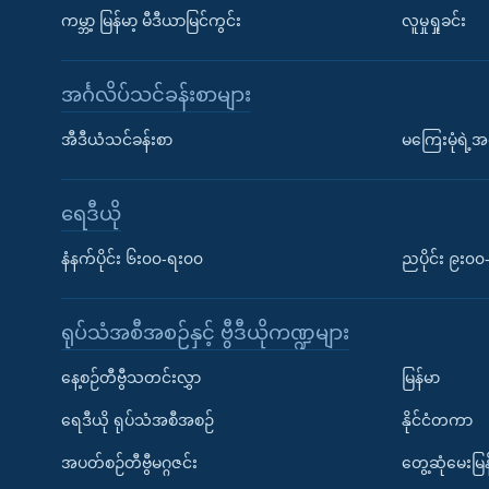
ကမ္ဘာ့ မြန်မာ့ မီဒီယာမြင်ကွင်း
လူမှုရှုခင်း
အင်္ဂလိပ်သင်ခန်းစာများ
အီဒီယံသင်ခန်းစာ
မကြေးမုံရဲ့အင
ရေဒီယို
နံနက်ပိုင်း ၆း၀၀-ရး၀၀
ညပိုင်း ၉း၀
ရုပ်သံအစီအစဉ်နှင့် ဗွီဒီယိုကဏ္ဍများ
နေ့စဉ်တီဗွီသတင်းလွှာ
မြန်မာ
ရေဒီယို ရုပ်သံအစီအစဉ်
နိုင်ငံတကာ
အပတ်စဉ်တီဗွီမဂ္ဂဇင်း
တွေ့ဆုံမေးမြန