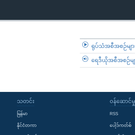
သုတပဒေသာ အင်္ဂလိပ်စာ
အ
ညွန်း
စာမျက်နှာ
သို့
ကျော်
ကြည့်
ရုပ်သံအစီအစဉ်မျာ
ရန်
ရှာဖွေ
ရေဒီယိုအစီအစဉ်မျ
ရန်
နေရာ
သို့
ကျော်
ရန်
သတင်း
၀န်ဆောင်မှ
မြန်မာ
RSS
နိုင်ငံတကာ
ပေါ့ဒ်ကတ်စ်