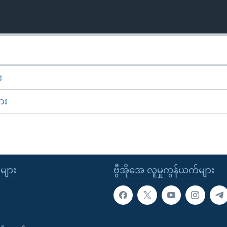
း
ား
ုများ
ဗွီအိုအေ လူမှုကွန်ယက်များ