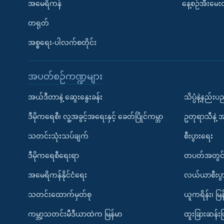
အမေရိကန်
နေ့စဉ်အီးမေ
တရုတ်
အစ္စရေး-ပါလက်စတိုင်း
အပတ်စဉ်ကဏ္ဍများ
အယ်ဒီတာနဲ့ ဆွေးနွေးခန်း
သိပ္ပံနဲ့နည်း
ဒီမိုကရေစီ၊ လူ့အခွင့်အရေးနှင့် ခေတ်ပြိုင်ကမ္ဘာ
ဥတုရာသီနဲ့ 
သတင်းသုံးသပ်ချက်
စီးပွားရေး
ဒီမိုကရေစီရေးရာ
တပတ်အတွင်
အမေရိကန်နိုင်ငံရေး
လယ်ယာစီးပွ
သတင်းထောက်မှတ်စု
ယူကရိန်း၊ မြန
ကမ္ဘာ့သတင်းမီဒီယာထဲက မြန်မာ
ထူးခြားဆန်း