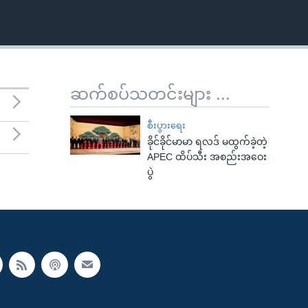
ဆက်စပ်သတင်းများ ...
စီးပွားရေး
ခိုင်ခိုင်မာမာ ရလဒ် မထွက်ခဲ့တဲ့
APEC ထိပ်သီး အစည်းအဝေး
ပွဲ