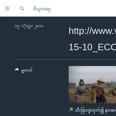
သုံး
စီးပွားရေး
ရ
ရှာဖွေ
လွယ်ကူ
မူလစာမျက်နှာ
၁၅ ႏိုဝင္ဘာ၊ ၂၀၁၀
ရ
http://www
စေ
မြန်မာ
လာ
သည့်
ဒ်
ကမ္ဘာ့သတင်းများ
15-10_EC
Link
ဗွီဒီယို
နိုင်ငံတကာ
များ
သတင်းလွတ်လပ်ခွင့်
အမေရိကန်
ပင်မ
ရပ်ဝန်းတခု လမ်းတခု အလွန်
တရုတ်
မျှဝေပါ
အကြောင်းအရာ
အင်္ဂလိပ်စာလေ့လာမယ်
အစ္စရေး-ပါလက်စတိုင်း
သို့
အပတ်စဉ်ကဏ္ဍများ
အမေရိကန်သုံးအီဒီယံ
ကျော်
ကြည့်
ရေဒီယိုနှင့်ရုပ်သံ အချက်အလက်များ
မကြေးမုံရဲ့ အင်္ဂလိပ်စာ
ရေဒီယို
ရန်
ရေဒီယို/တီဗွီအစီအစဉ်
ရုပ်ရှင်ထဲက အင်္ဂလိပ်စာ
တီဗွီ
သီးခြားခွဲထုတ်၍ နားဆင
ပင်မ