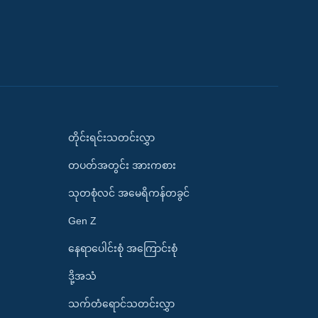
တိုင်းရင်းသတင်းလွှာ
တပတ်အတွင်း အားကစား
သုတစုံလင် အမေရိကန်တခွင်
Gen Z
နေရာပေါင်းစုံ အကြောင်းစုံ
ဒို့အသံ
သက်တံရောင်သတင်းလွှာ