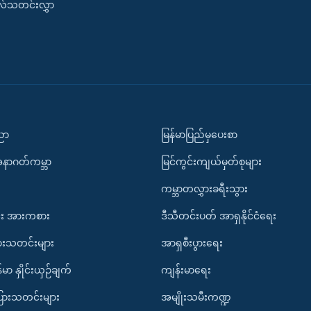
းလ်သတင်းလွှာ
ပညာ
မြန်မာပြည်မှပေးစာ
အနာဂတ်ကမ္ဘာ
မြင်ကွင်းကျယ်မှတ်စုများ
ကမ္ဘာတလွှားခရီးသွား
း အားကစား
ဒီသီတင်းပတ် အာရှနိုင်ငံရေး
ားသတင်းများ
အာရှစီးပွားရေး
်မာ နှိုင်းယှဉ်ချက်
ကျန်းမာရေး
ပြားသတင်းများ
အမျိုးသမီးကဏ္ဍ