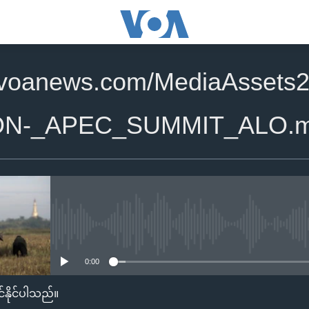
.voanews.com/MediaAssets2
ON-_APEC_SUMMIT_ALO.
No media source currently availa
0:00
်နိုင်ပါသည်။