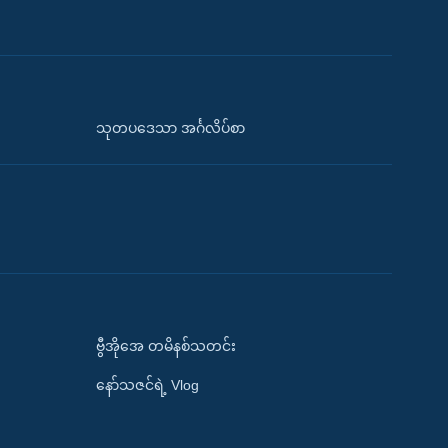
သုတပဒေသာ အင်္ဂလိပ်စာ
ဗွီအိုအေ တမိနစ်သတင်း
နော်သဇင်ရဲ့ Vlog