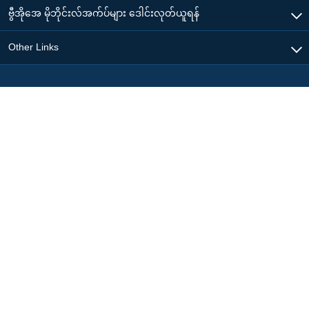
ဗွီအိုအေ မိုဘိုင်းလ်အက်ပ်များ ဒေါင်းလုတ်ယူရန်
Other Links