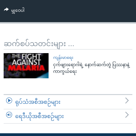
အ
သုတပဒေသာ အင်္ဂလိပ်စာ
ညွန်း
Learning English
မျှဝေပါ
စာမျက်နှာ
သို့
ဗွီအိုအေ လူမှုကွန်ယက်များ
ကျော်
ဆက်စပ်သတင်းများ ...
ကြည့်
ရန်
ဘာသာစကားများ
ကျန်းမာရေး
ရှာဖွေ
ငှက်ဖျားရောဂါရဲ့ နောက်ဆက်တွဲ ပြဿနာနဲ့
ရန်
ကာကွယ်ရေး
နေရာ
သို့
ကျော်
ရန်
ရုပ်သံအစီအစဉ်များ
ရေဒီယိုအစီအစဉ်များ