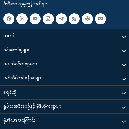
ဗွီအိုအေ လူမှုကွန်ယက်များ
သတင်း
၀န်ဆောင်မှုများ
အပတ်စဉ်ကဏ္ဍများ
အင်္ဂလိပ်သင်ခန်းစာများ
ရေဒီယို
ရုပ်သံအစီအစဉ်နှင့် ဗွီဒီယိုကဏ္ဍများ
ဗွီအိုအေအကြောင်း