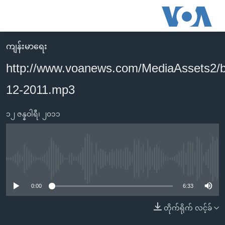
သုံး
ရ
လွယ်ကူ
ကျန်းမာရေး
မူလစာမျက်နှာ
စေ
http://www.voanews.com/MediaAssets2/
မြန်မာ
သည့်
12-2011.mp3
ကမ္ဘာ့သတင်းများ
Link
ဗွီဒီယို
နိုင်ငံတကာ
များ
၁၂ ဇန္နဝါရီ၊ ၂၀၁၁
သတင်းလွတ်လပ်ခွင့်
အမေရိကန်
ပင်မ
ရပ်ဝန်းတခု လမ်းတခု အလွန်
တရုတ်
အကြောင်းအရာ
သို့
အင်္ဂလိပ်စာလေ့လာမယ်
အစ္စရေး-ပါလက်စတိုင်း
No media source currently available
ကျော်
အပတ်စဉ်ကဏ္ဍများ
အမေရိကန်သုံးအီဒီယံ
ကြည့်
0:00
6:33
ရေဒီယိုနှင့်ရုပ်သံ အချက်အလက်များ
မကြေးမုံရဲ့ အင်္ဂလိပ်စာ
ရေဒီယို
ရန်
တိုက်ရိုက် လင့်ခ်
ပင်မ
ရေဒီယို/တီဗွီအစီအစဉ်
ရုပ်ရှင်ထဲက အင်္ဂလိပ်စာ
တီဗွီ