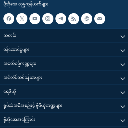
ဗွီအိုအေ လူမှုကွန်ယက်များ
သတင်း
၀န်ဆောင်မှုများ
အပတ်စဉ်ကဏ္ဍများ
အင်္ဂလိပ်သင်ခန်းစာများ
ရေဒီယို
ရုပ်သံအစီအစဉ်နှင့် ဗွီဒီယိုကဏ္ဍများ
ဗွီအိုအေအကြောင်း