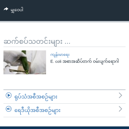
အ
သုတပဒေသာ အင်္ဂလိပ်စာ
ညွန်း
Learning English
မျှဝေပါ
စာမျက်နှာ
သို့
ဗွီအိုအေ လူမှုကွန်ယက်များ
ကျော်
ဆက်စပ်သတင်းများ ...
ကြည့်
ရန်
ဘာသာစကားများ
ကျန်းမာရေး
ရှာဖွေ
E. coli အစာအဆိပ်တက် ဝမ်းပျက်ရောဂါ
ရန်
နေရာ
သို့
ကျော်
ရန်
ရုပ်သံအစီအစဉ်များ
ရေဒီယိုအစီအစဉ်များ