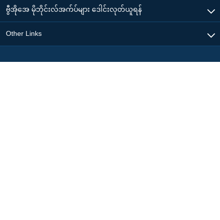
ဗွီအိုအေ မိုဘိုင်းလ်အက်ပ်များ ဒေါင်းလုတ်ယူရန်
Other Links