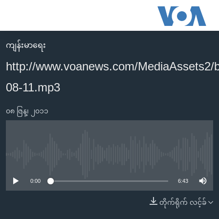
သုံး
ရ
လွယ်ကူ
ကျန်းမာရေး
မူလစာမျက်နှာ
စေ
http://www.voanews.com/MediaAssets2/
မြန်မာ
သည့်
08-11.mp3
ကမ္ဘာ့သတင်းများ
Link
ဗွီဒီယို
နိုင်ငံတကာ
များ
၀၈ ဇြန္၊ ၂၀၁၁
သတင်းလွတ်လပ်ခွင့်
အမေရိကန်
ပင်မ
ရပ်ဝန်းတခု လမ်းတခု အလွန်
တရုတ်
အကြောင်းအရာ
သို့
အင်္ဂလိပ်စာလေ့လာမယ်
အစ္စရေး-ပါလက်စတိုင်း
No media source currently available
ကျော်
အပတ်စဉ်ကဏ္ဍများ
အမေရိကန်သုံးအီဒီယံ
ကြည့်
0:00
6:43
ရေဒီယိုနှင့်ရုပ်သံ အချက်အလက်များ
မကြေးမုံရဲ့ အင်္ဂလိပ်စာ
ရေဒီယို
ရန်
တိုက်ရိုက် လင့်ခ်
ပင်မ
ရေဒီယို/တီဗွီအစီအစဉ်
ရုပ်ရှင်ထဲက အင်္ဂလိပ်စာ
တီဗွီ