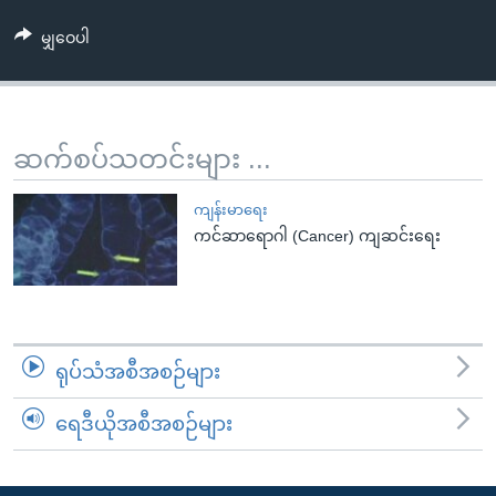
အ
သုတပဒေသာ အင်္ဂလိပ်စာ
ညွန်း
Learning English
မျှဝေပါ
စာမျက်နှာ
သို့
ဗွီအိုအေ လူမှုကွန်ယက်များ
ကျော်
ဆက်စပ်သတင်းများ ...
ကြည့်
ရန်
ဘာသာစကားများ
ကျန်းမာရေး
ရှာဖွေ
ကင်ဆာရောဂါ (Cancer) ကျဆင်းရေး
ရန်
နေရာ
သို့
ကျော်
ရန်
ရုပ်သံအစီအစဉ်များ
ရေဒီယိုအစီအစဉ်များ