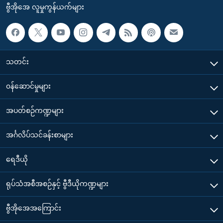
ဗွီအိုအေ လူမှုကွန်ယက်များ
သတင်း
၀န်ဆောင်မှုများ
အပတ်စဉ်ကဏ္ဍများ
အင်္ဂလိပ်သင်ခန်းစာများ
ရေဒီယို
ရုပ်သံအစီအစဉ်နှင့် ဗွီဒီယိုကဏ္ဍများ
ဗွီအိုအေအကြောင်း