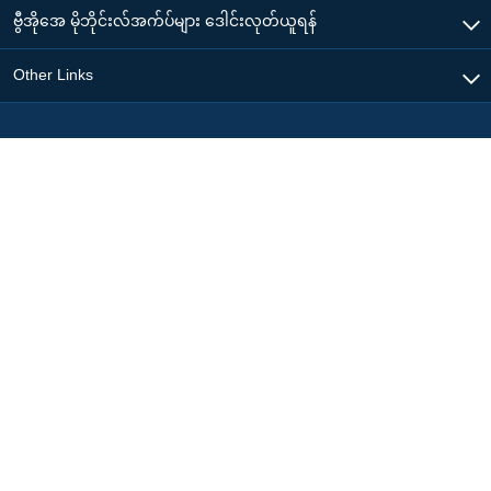
ဗွီအိုအေ မိုဘိုင်းလ်အက်ပ်များ ဒေါင်းလုတ်ယူရန်
Other Links