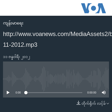
သုံး
ရ
လွယ်ကူ
ကျန်းမာရေး
မူလစာမျက်နှာ
စေ
http://www.voanews.com/MediaAssets2/
မြန်မာ
သည့်
11-2012.mp3
ကမ္ဘာ့သတင်းများ
Link
ဗွီဒီယို
နိုင်ငံတကာ
များ
၁၁ ဇန္နဝါရီ၊ ၂၀၁၂
သတင်းလွတ်လပ်ခွင့်
အမေရိကန်
ပင်မ
ရပ်ဝန်းတခု လမ်းတခု အလွန်
တရုတ်
အကြောင်းအရာ
သို့
အင်္ဂလိပ်စာလေ့လာမယ်
အစ္စရေး-ပါလက်စတိုင်း
No media source currently available
ကျော်
အပတ်စဉ်ကဏ္ဍများ
အမေရိကန်သုံးအီဒီယံ
ကြည့်
0:00
0:00:00
ရေဒီယိုနှင့်ရုပ်သံ အချက်အလက်များ
မကြေးမုံရဲ့ အင်္ဂလိပ်စာ
ရေဒီယို
ရန်
တိုက်ရိုက် လင့်ခ်
ပင်မ
ရေဒီယို/တီဗွီအစီအစဉ်
ရုပ်ရှင်ထဲက အင်္ဂလိပ်စာ
တီဗွီ