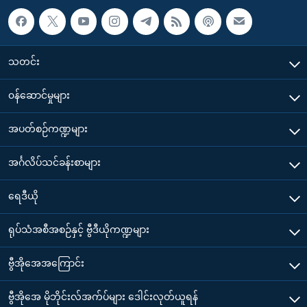
သတင်း
၀န်ဆောင်မှုများ
အပတ်စဉ်ကဏ္ဍများ
အင်္ဂလိပ်သင်ခန်းစာများ
ရေဒီယို
ရုပ်သံအစီအစဉ်နှင့် ဗွီဒီယိုကဏ္ဍများ
ဗွီအိုအေအကြောင်း
ဗွီအိုအေ မိုဘိုင်းလ်အက်ပ်များ ဒေါင်းလုတ်ယူရန်