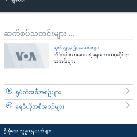
မျှဝေပါ
အ
သုတပဒေသာ အင်္ဂလိပ်စာ
ညွန်း
Learning English
စာမျက်နှာ
သို့
ဗွီအိုအေ လူမှုကွန်ယက်များ
ဆက်စပ်သတင်းများ ...
ကျော်
ကြည့်
ထုတ်လွှင့်ခဲ့ပြီး သတင်းများ
ရန်
တိုင်းရင်းသားဒေသနဲ့ ရွေးကောက်ပွဲဆိုင်ရာ
ဘာသာစကားများ
ရှာဖွေ
သတင်းများ
ရန်
နေရာ
သို့
ရုပ်သံအစီအစဉ်များ
ကျော်
ရန်
ရေဒီယိုအစီအစဉ်များ
ဗွီအိုအေ လူမှုကွန်ယက်များ