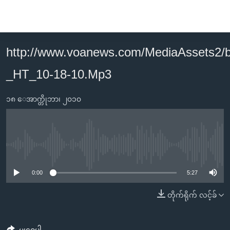
သုံး
ရ
လွယ်ကူ
http://www.voanews.com/MediaAssets2
မူလစာမျက်နှာ
စေ
_HT_10-18-10.Mp3
မြန်မာ
သည့်
ကမ္ဘာ့သတင်းများ
Link
၁၈ ေအာက္တိုဘာ၊ ၂၀၁၀
ဗွီဒီယို
နိုင်ငံတကာ
များ
သတင်းလွတ်လပ်ခွင့်
အမေရိကန်
ပင်မ
ရပ်ဝန်းတခု လမ်းတခု အလွန်
တရုတ်
အကြောင်းအရာ
No media source currently available
သို့
အင်္ဂလိပ်စာလေ့လာမယ်
အစ္စရေး-ပါလက်စတိုင်း
0:00
5:27
ကျော်
အပတ်စဉ်ကဏ္ဍများ
အမေရိကန်သုံးအီဒီယံ
ကြည့်
တိုက်ရိုက် လင့်ခ်
ရေဒီယိုနှင့်ရုပ်သံ အချက်အလက်များ
မကြေးမုံရဲ့ အင်္ဂလိပ်စာ
ရေဒီယို
ရန်
ပင်မ
ရေဒီယို/တီဗွီအစီအစဉ်
ရုပ်ရှင်ထဲက အင်္ဂလိပ်စာ
တီဗွီ