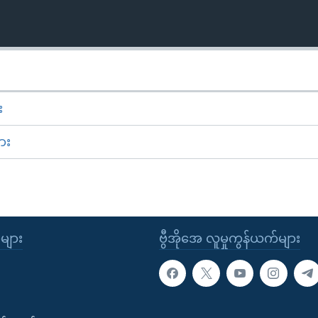
း
ား
ုများ
ဗွီအိုအေ လူမှုကွန်ယက်များ