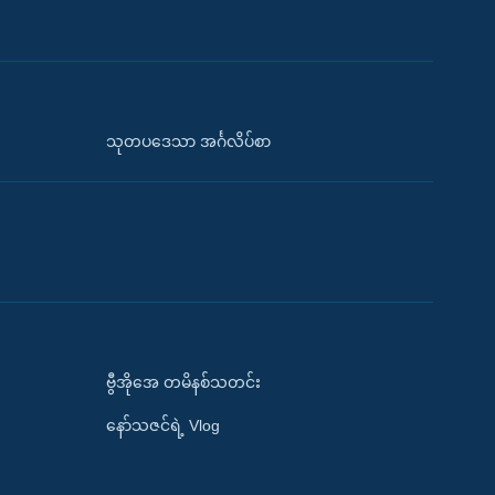
သုတပဒေသာ အင်္ဂလိပ်စာ
ဗွီအိုအေ တမိနစ်သတင်း
နော်သဇင်ရဲ့ Vlog