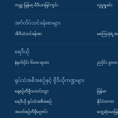
ကမ္ဘာ့ မြန်မာ့ မီဒီယာမြင်ကွင်း
လူမှုရှုခင်း
အင်္ဂလိပ်သင်ခန်းစာများ
အီဒီယံသင်ခန်းစာ
မကြေးမုံရဲ့အင
ရေဒီယို
နံနက်ပိုင်း ၆း၀၀-ရး၀၀
ညပိုင်း ၉း၀
ရုပ်သံအစီအစဉ်နှင့် ဗွီဒီယိုကဏ္ဍများ
နေ့စဉ်တီဗွီသတင်းလွှာ
မြန်မာ
ရေဒီယို ရုပ်သံအစီအစဉ်
နိုင်ငံတကာ
အပတ်စဉ်တီဗွီမဂ္ဂဇင်း
တွေ့ဆုံမေးမြန