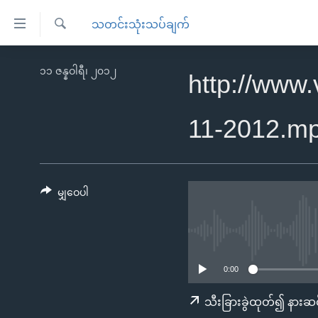
သုံး
သတင်းသုံးသပ်ချက်
ရ
ရှာဖွေ
လွယ်ကူ
မူလစာမျက်နှာ
၁၁ ဇန္နဝါရီ၊ ၂၀၁၂
ရ
http://www
စေ
မြန်မာ
လာ
သည့်
ဒ်
ကမ္ဘာ့သတင်းများ
11-2012.m
Link
ဗွီဒီယို
နိုင်ငံတကာ
များ
သတင်းလွတ်လပ်ခွင့်
အမေရိကန်
ပင်မ
ရပ်ဝန်းတခု လမ်းတခု အလွန်
တရုတ်
မျှဝေပါ
အကြောင်းအရာ
အင်္ဂလိပ်စာလေ့လာမယ်
အစ္စရေး-ပါလက်စတိုင်း
သို့
အပတ်စဉ်ကဏ္ဍများ
အမေရိကန်သုံးအီဒီယံ
ကျော်
ကြည့်
ရေဒီယိုနှင့်ရုပ်သံ အချက်အလက်များ
မကြေးမုံရဲ့ အင်္ဂလိပ်စာ
ရေဒီယို
0:00
ရန်
ရေဒီယို/တီဗွီအစီအစဉ်
ရုပ်ရှင်ထဲက အင်္ဂလိပ်စာ
တီဗွီ
သီးခြားခွဲထုတ်၍ နားဆင
ပင်မ