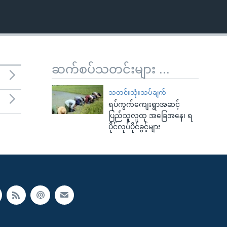
ဆက်စပ်သတင်းများ ...
သတင်းသုံးသပ်ချက်
ရပ်ကွက်ကျေးရွာအဆင့်
ပြည်သူလူထု အခြေအနေ၊ ရ
ပိုင်လုပ်ပိုင်ခွင့်များ