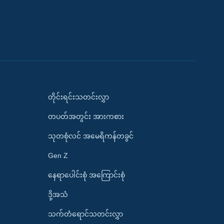
တိုင်းရင်းသတင်းလွှာ
တပတ်အတွင်း အားကစား
သုတစုံလင် အမေရိကန်တခွင်
Gen Z
နေရာပေါင်းစုံ အကြောင်းစုံ
ဒို့အသံ
သက်တံရောင်သတင်းလွှာ