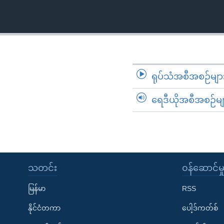
သုတပဒေသာ အင်္ဂလိပ်စာ
အ
ညွန်း
စာမျက်နှာ
သို့
ကျော်
ကြည့်
ရုပ်သံအစီအစဉ်မျာ
ရန်
ရှာဖွေ
ရေဒီယိုအစီအစဉ်မျ
ရန်
နေရာ
သို့
ကျော်
ရန်
သတင်း
၀န်ဆောင်မှ
မြန်မာ
RSS
နိုင်ငံတကာ
ပေါ့ဒ်ကတ်စ်