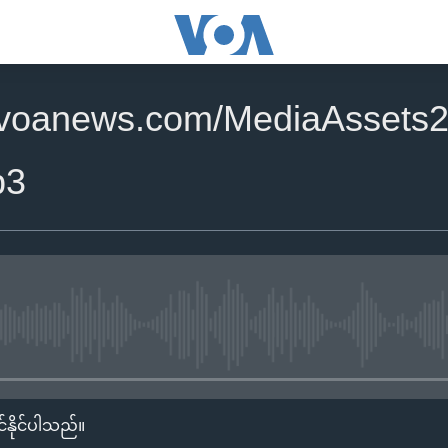
.voanews.com/MediaAssets
p3
No media source currently availa
်နိုင်ပါသည်။