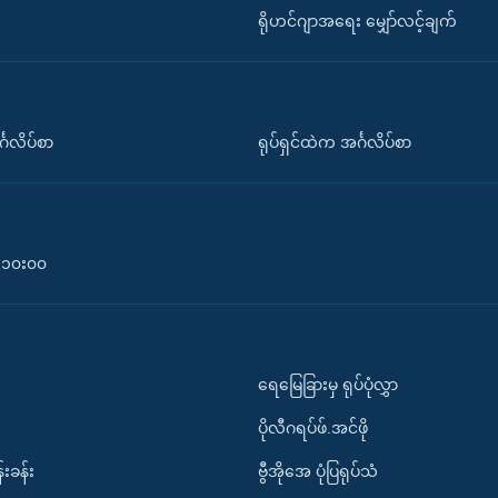
ရိုဟင်ဂျာအရေး မျှော်လင့်ချက်
်္ဂလိပ်စာ
ရုပ်ရှင်ထဲက အင်္ဂလိပ်စာ
၀-၁၀း၀၀
ရေမြေခြားမှ ရုပ်ပုံလွှာ
ပိုလီဂရပ်ဖ်.အင်ဖို
်းခန်း
ဗွီအိုအေ ပုံပြရုပ်သံ