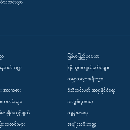
းလ်သတင်းလွှာ
ပညာ
မြန်မာပြည်မှပေးစာ
အနာဂတ်ကမ္ဘာ
မြင်ကွင်းကျယ်မှတ်စုများ
ကမ္ဘာတလွှားခရီးသွား
း အားကစား
ဒီသီတင်းပတ် အာရှနိုင်ငံရေး
ားသတင်းများ
အာရှစီးပွားရေး
်မာ နှိုင်းယှဉ်ချက်
ကျန်းမာရေး
ပြားသတင်းများ
အမျိုးသမီးကဏ္ဍ