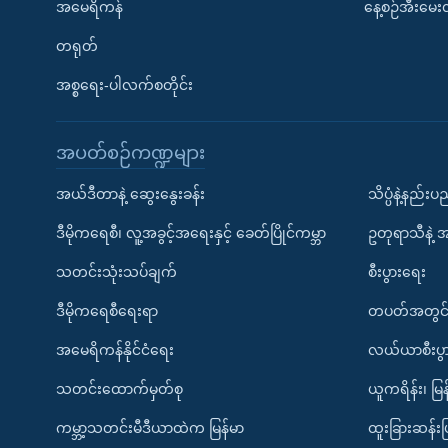
အမေရိကန်
နေ့စဉ်အီးမေ
တရုတ်
အစ္စရေး-ပါလက်စတိုင်း
အပတ်စဉ်ကဏ္ဍများ
အယ်ဒီတာနဲ့ ဆွေးနွေးခန်း
သိပ္ပံနဲ့နည်း
ဒီမိုကရေစီ၊ လူ့အခွင့်အရေးနှင့် ခေတ်ပြိုင်ကမ္ဘာ
ဥတုရာသီနဲ့ 
သတင်းသုံးသပ်ချက်
စီးပွားရေး
ဒီမိုကရေစီရေးရာ
တပတ်အတွင်
အမေရိကန်နိုင်ငံရေး
လယ်ယာစီးပွ
သတင်းထောက်မှတ်စု
ယူကရိန်း၊ မြန
ကမ္ဘာ့သတင်းမီဒီယာထဲက မြန်မာ
ထူးခြားဆန်း