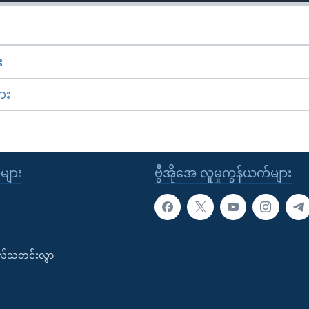
း
ား
ုများ
ဗွီအိုအေ လူမှုကွန်ယက်များ
းလ်သတင်းလွှာ