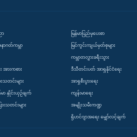
ပညာ
မြန်မာပြည်မှပေးစာ
အနာဂတ်ကမ္ဘာ
မြင်ကွင်းကျယ်မှတ်စုများ
ကမ္ဘာတလွှားခရီးသွား
း အားကစား
ဒီသီတင်းပတ် အာရှနိုင်ငံရေး
ားသတင်းများ
အာရှစီးပွားရေး
်မာ နှိုင်းယှဉ်ချက်
ကျန်းမာရေး
ပြားသတင်းများ
အမျိုးသမီးကဏ္ဍ
ရိုဟင်ဂျာအရေး မျှော်လင့်ချက်