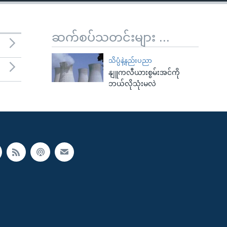
ဆက်စပ်သတင်းများ ...
သိပ္ပံနဲ့နည်းပညာ
နျူကလီယားစွမ်းအင်ကို
ဘယ်လိုသုံးမလဲ