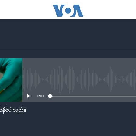
No media source currently availa
0:00
်နိုင်ပါသည်။