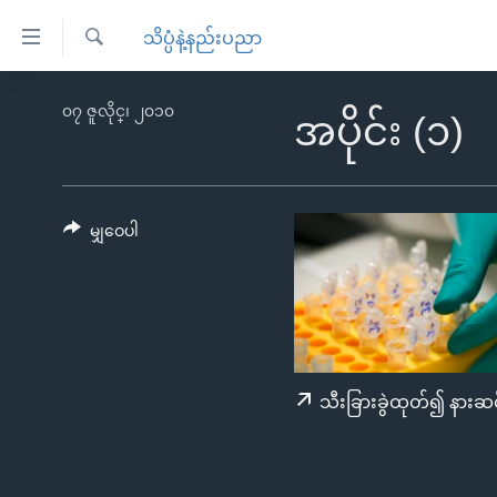
သုံး
သိပ္ပံနဲ့နည်းပညာ
ရ
ရှာဖွေ
လွယ်ကူ
မူလစာမျက်နှာ
၀၇ ဇူလိုင္၊ ၂၀၁၀
ရ
အပိုင်း (၁)
စေ
မြန်မာ
လာ
သည့်
ဒ်
ကမ္ဘာ့သတင်းများ
Link
ဗွီဒီယို
နိုင်ငံတကာ
မျှဝေပါ
များ
သတင်းလွတ်လပ်ခွင့်
အမေရိကန်
ပင်မ
ရပ်ဝန်းတခု လမ်းတခု အလွန်
တရုတ်
အကြောင်းအရာ
အင်္ဂလိပ်စာလေ့လာမယ်
အစ္စရေး-ပါလက်စတိုင်း
သို့
အပတ်စဉ်ကဏ္ဍများ
အမေရိကန်သုံးအီဒီယံ
ကျော်
သီးခြားခွဲထုတ်၍ နားဆင
ကြည့်
ရေဒီယိုနှင့်ရုပ်သံ အချက်အလက်များ
မကြေးမုံရဲ့ အင်္ဂလိပ်စာ
ရေဒီယို
ရန်
ရေဒီယို/တီဗွီအစီအစဉ်
ရုပ်ရှင်ထဲက အင်္ဂလိပ်စာ
တီဗွီ
ပင်မ