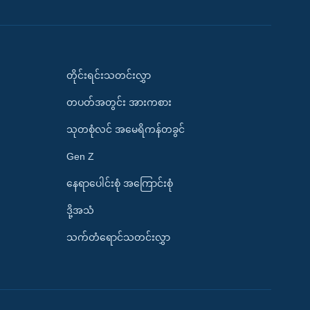
တိုင်းရင်းသတင်းလွှာ
တပတ်အတွင်း အားကစား
သုတစုံလင် အမေရိကန်တခွင်
Gen Z
နေရာပေါင်းစုံ အကြောင်းစုံ
ဒို့အသံ
သက်တံရောင်သတင်းလွှာ