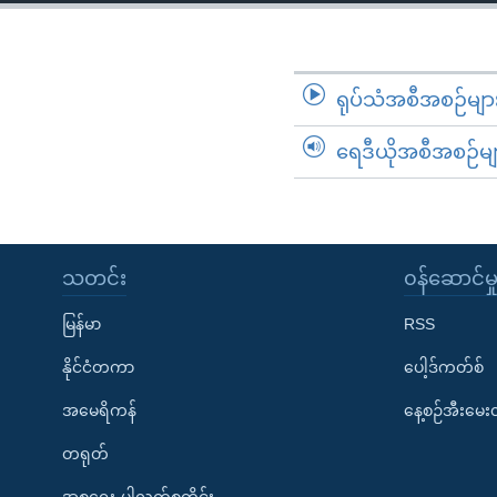
သုတပဒေသာ အင်္ဂလိပ်စာ
အ
ညွန်း
စာမျက်နှာ
သို့
ရုပ်သံအစီအစဉ်မျာ
ကျော်
ရေဒီယိုအစီအစဉ်မျ
ကြည့်
ရန်
ရှာဖွေ
ရန်
နေရာ
သတင်း
၀န်ဆောင်မှ
သို့
မြန်မာ
RSS
ကျော်
ရန်
နိုင်ငံတကာ
ပေါ့ဒ်ကတ်စ်
အမေရိကန်
နေ့စဉ်အီးမေ
တရုတ်