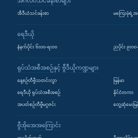
အင်္ဂလိပ်သင်ခန်းစာများ
အီဒီယံသင်ခန်းစာ
မကြေးမုံရဲ့အင
ရေဒီယို
နံနက်ပိုင်း ၆း၀၀-ရး၀၀
ညပိုင်း ၉း၀
ရုပ်သံအစီအစဉ်နှင့် ဗွီဒီယိုကဏ္ဍများ
နေ့စဉ်တီဗွီသတင်းလွှာ
မြန်မာ
ရေဒီယို ရုပ်သံအစီအစဉ်
နိုင်ငံတကာ
အပတ်စဉ်တီဗွီမဂ္ဂဇင်း
တွေ့ဆုံမေးမြန
ဗွီအိုအေအကြောင်း