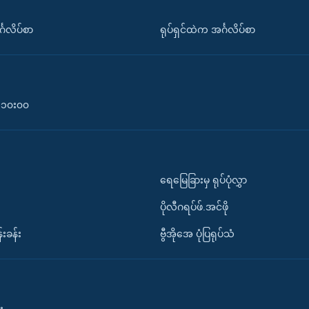
်္ဂလိပ်စာ
ရုပ်ရှင်ထဲက အင်္ဂလိပ်စာ
၀-၁၀း၀၀
ရေမြေခြားမှ ရုပ်ပုံလွှာ
ပိုလီဂရပ်ဖ်.အင်ဖို
်းခန်း
ဗွီအိုအေ ပုံပြရုပ်သံ