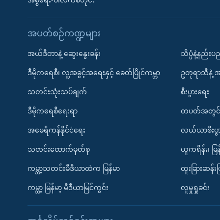
အစ္စရေး-ပါလက်စတိုင်း
အပတ်စဉ်ကဏ္ဍများ
အယ်ဒီတာနဲ့ ဆွေးနွေးခန်း
သိပ္ပံနဲ့နည်း
ဒီမိုကရေစီ၊ လူ့အခွင့်အရေးနှင့် ခေတ်ပြိုင်ကမ္ဘာ
ဥတုရာသီနဲ့ 
သတင်းသုံးသပ်ချက်
စီးပွားရေး
ဒီမိုကရေစီရေးရာ
တပတ်အတွင်
အမေရိကန်နိုင်ငံရေး
လယ်ယာစီးပွ
သတင်းထောက်မှတ်စု
ယူကရိန်း၊ မြန
ကမ္ဘာ့သတင်းမီဒီယာထဲက မြန်မာ
ထူးခြားဆန်း
ကမ္ဘာ့ မြန်မာ့ မီဒီယာမြင်ကွင်း
လူမှုရှုခင်း