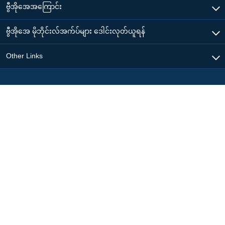
ဗွီအိုအေအကြောင်း
ဗွီအိုအေ မိုဘိုင်းလ်အက်ပ်များ ဒေါင်းလုတ်ယူရန်
Other Links