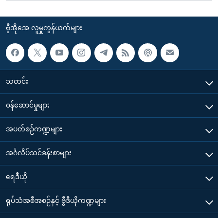
ဗွီအိုအေ လူမှုကွန်ယက်များ
သတင်း
၀န်ဆောင်မှုများ
အပတ်စဉ်ကဏ္ဍများ
အင်္ဂလိပ်သင်ခန်းစာများ
ရေဒီယို
ရုပ်သံအစီအစဉ်နှင့် ဗွီဒီယိုကဏ္ဍများ