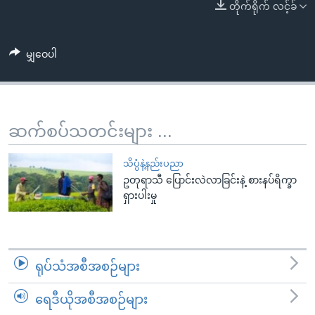
အ
တိုက်ရိုက် လင့်ခ်
သုတပဒေသာ အင်္ဂလိပ်စာ
ညွန်း
Learning English
စာမျက်နှာ
မျှဝေပါ
သို့
ဗွီအိုအေ လူမှုကွန်ယက်များ
ကျော်
ကြည့်
ရန်
ဆက်စပ်သတင်းများ ...
ဘာသာစကားများ
ရှာဖွေ
ရန်
သိပ္ပံနဲ့နည်းပညာ
နေရာ
ဥတုရာသီ ပြောင်းလဲလာခြင်းနဲ့ စားနပ်ရိက္ခာ
သို့
ရှားပါးမှု
ကျော်
ရန်
ရုပ်သံအစီအစဉ်များ
ရေဒီယိုအစီအစဉ်များ