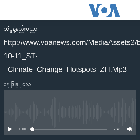
သုံး
ရ
လွယ်ကူ
သိပ္ပံနဲ့နည်းပညာ
မူလစာမျက်နှာ
စေ
http://www.voanews.com/MediaAssets2/
မြန်မာ
သည့်
10-11_ST-
ကမ္ဘာ့သတင်းများ
Link
ဗွီဒီယို
နိုင်ငံတကာ
_Climate_Change_Hotspots_ZH.Mp3
များ
သတင်းလွတ်လပ်ခွင့်
အမေရိကန်
ပင်မ
၁၅ ဇြန္၊ ၂၀၁၁
ရပ်ဝန်းတခု လမ်းတခု အလွန်
တရုတ်
အကြောင်းအရာ
သို့
အင်္ဂလိပ်စာလေ့လာမယ်
အစ္စရေး-ပါလက်စတိုင်း
ကျော်
အပတ်စဉ်ကဏ္ဍများ
အမေရိကန်သုံးအီဒီယံ
No media source currently available
ကြည့်
ရေဒီယိုနှင့်ရုပ်သံ အချက်အလက်များ
မကြေးမုံရဲ့ အင်္ဂလိပ်စာ
ရေဒီယို
ရန်
0:00
7:48
ပင်မ
ရေဒီယို/တီဗွီအစီအစဉ်
ရုပ်ရှင်ထဲက အင်္ဂလိပ်စာ
တီဗွီ