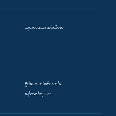
သုတပဒေသာ အင်္ဂလိပ်စာ
ဗွီအိုအေ တမိနစ်သတင်း
နော်သဇင်ရဲ့ Vlog