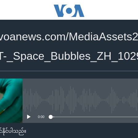
.voanews.com/MediaAssets2
T-_Space_Bubbles_ZH_102
No media source currently availa
0:00
်နိုင်ပါသည်။