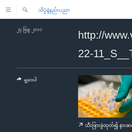
သုံး
သိပ္ပံနဲ့နည်းပညာ
ရ
ရှာဖွေ
လွယ်ကူ
မူလစာမျက်နှာ
၂၄ ဇြန္၊ ၂၀၁၁
ရ
http://www
စေ
မြန်မာ
လာ
သည့်
ဒ်
ကမ္ဘာ့သတင်းများ
22-11_S__
Link
ဗွီဒီယို
နိုင်ငံတကာ
များ
သတင်းလွတ်လပ်ခွင့်
အမေရိကန်
ပင်မ
ရပ်ဝန်းတခု လမ်းတခု အလွန်
တရုတ်
မျှဝေပါ
အကြောင်းအရာ
အင်္ဂလိပ်စာလေ့လာမယ်
အစ္စရေး-ပါလက်စတိုင်း
သို့
အပတ်စဉ်ကဏ္ဍများ
အမေရိကန်သုံးအီဒီယံ
ကျော်
ကြည့်
ရေဒီယိုနှင့်ရုပ်သံ အချက်အလက်များ
မကြေးမုံရဲ့ အင်္ဂလိပ်စာ
ရေဒီယို
ရန်
ရေဒီယို/တီဗွီအစီအစဉ်
ရုပ်ရှင်ထဲက အင်္ဂလိပ်စာ
တီဗွီ
သီးခြားခွဲထုတ်၍ နားဆင
ပင်မ