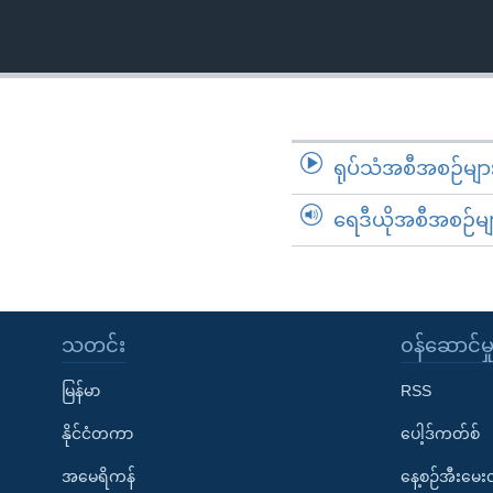
သုတပဒေသာ အင်္ဂလိပ်စာ
အ
ညွန်း
စာမျက်နှာ
သို့
ကျော်
ကြည့်
ရုပ်သံအစီအစဉ်မျာ
ရန်
ရှာဖွေ
ရေဒီယိုအစီအစဉ်မျ
ရန်
နေရာ
သို့
ကျော်
သတင်း
၀န်ဆောင်မှ
ရန်
မြန်မာ
RSS
နိုင်ငံတကာ
ပေါ့ဒ်ကတ်စ်
အမေရိကန်
နေ့စဉ်အီးမေ