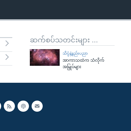
ဆက်စပ်သတင်းများ ...
သိပ္ပံနဲ့နည်းပညာ
အာကာသထဲက သံလိုက်
အမြှုပ်များ