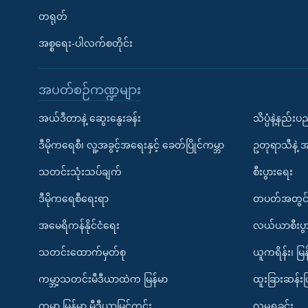
တရုတ်
အစ္စရေး-ပါလက်စတိုင်း
အပတ်စဉ်ကဏ္ဍများ
အယ်ဒီတာနဲ့ ဆွေးနွေးခန်း
သိပ္ပံနဲ့နည်း
ဒီမိုကရေစီ၊ လူ့အခွင့်အရေးနှင့် ခေတ်ပြိုင်ကမ္ဘာ
ဥတုရာသီနဲ့ 
သတင်းသုံးသပ်ချက်
စီးပွားရေး
ဒီမိုကရေစီရေးရာ
တပတ်အတွင်
အမေရိကန်နိုင်ငံရေး
လယ်ယာစီးပွ
သတင်းထောက်မှတ်စု
ယူကရိန်း၊ မြန
ကမ္ဘာ့သတင်းမီဒီယာထဲက မြန်မာ
ထူးခြားဆန်း
ကမ္ဘာ့ မြန်မာ့ မီဒီယာမြင်ကွင်း
လူမှုရှုခင်း