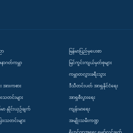
ပညာ
မြန်မာပြည်မှပေးစာ
အနာဂတ်ကမ္ဘာ
မြင်ကွင်းကျယ်မှတ်စုများ
ကမ္ဘာတလွှားခရီးသွား
း အားကစား
ဒီသီတင်းပတ် အာရှနိုင်ငံရေး
ားသတင်းများ
အာရှစီးပွားရေး
်မာ နှိုင်းယှဉ်ချက်
ကျန်းမာရေး
ပြားသတင်းများ
အမျိုးသမီးကဏ္ဍ
ရိုဟင်ဂျာအရေး မျှော်လင့်ချက်