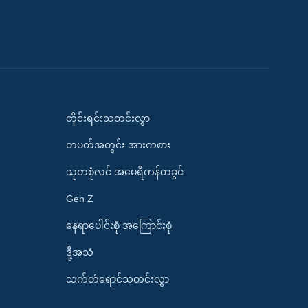
တိုင်းရင်းသတင်းလွှာ
တပတ်အတွင်း အားကစား
သုတစုံလင် အမေရိကန်တခွင်
Gen Z
နေရာပေါင်းစုံ အကြောင်းစုံ
ဒို့အသံ
သက်တံရောင်သတင်းလွှာ