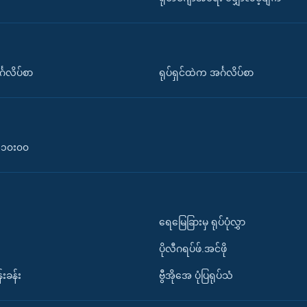
်္ဂလိပ်စာ
ရုပ်ရှင်ထဲက အင်္ဂလိပ်စာ
၀-၁၀း၀၀
ရေမြေခြားမှ ရုပ်ပုံလွှာ
ပိုလီဂရပ်ဖ်.အင်ဖို
်းခန်း
ဗွီအိုအေ ပုံပြရုပ်သံ