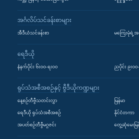
အင်္ဂလိပ်သင်ခန်းစာများ
အီဒီယံသင်ခန်းစာ
မကြေးမုံရဲ့အင
ရေဒီယို
နံနက်ပိုင်း ၆း၀၀-ရး၀၀
ညပိုင်း ၉း၀
ရုပ်သံအစီအစဉ်နှင့် ဗွီဒီယိုကဏ္ဍများ
နေ့စဉ်တီဗွီသတင်းလွှာ
မြန်မာ
ရေဒီယို ရုပ်သံအစီအစဉ်
နိုင်ငံတကာ
အပတ်စဉ်တီဗွီမဂ္ဂဇင်း
တွေ့ဆုံမေးမြန