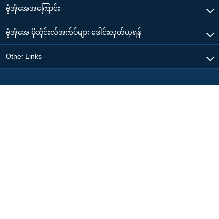
ဗွီအိုအေအကြောင်း
ဗွီအိုအေ မိုဘိုင်းလ်အက်ပ်များ ဒေါင်းလုတ်ယူရန်
Other Links