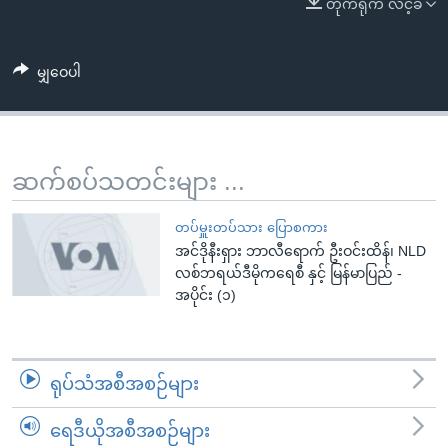
တိုက်ရိုက် လင့်ခ်
အ
သုတပဒေသာ အင်္ဂလိပ်စာ
ညွန်း
Learning English
စာမျက်နှာ
မျှဝေပါ
သို့
ဗွီအိုအေ လူမှုကွန်ယက်များ
ကျော်
ကြည့်
ရန်
ဆက်စပ်သတင်းများ ...
ဘာသာစကားများ
ရှာဖွေ
ရန်
တပ်မှူးတပ်သား ပြောစကား
နေရာ
အင်ဒိုနီးရှား ဘာလီရောက် ဦးဝင်းထိန်၊ NLD
လစ်ဘရယ်ဒီမိုကရေစီ နှင့် မြန်မာပြည် -
သို့
အပိုင်း (၁)
ကျော်
ရန်
ရုပ်သံအစီအစဉ်များ
ရေဒီယိုအစီအစဉ်များ