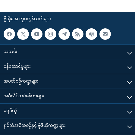
ဗွီအိုအေ လူမှုကွန်ယက်များ
သတင်း
၀န်ဆောင်မှုများ
အပတ်စဉ်ကဏ္ဍများ
အင်္ဂလိပ်သင်ခန်းစာများ
ရေဒီယို
ရုပ်သံအစီအစဉ်နှင့် ဗွီဒီယိုကဏ္ဍများ