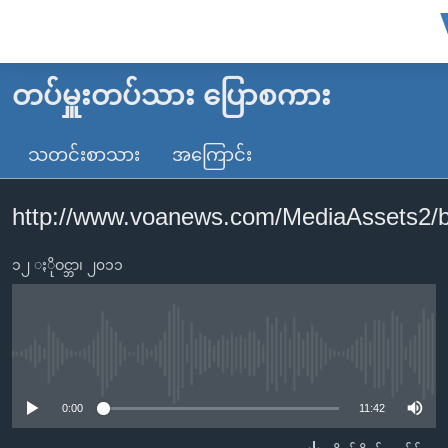
သုံး
ရ
လွယ်ကူ
တပ်မှူးတပ်သား ပြောစကား
မူလစာမျက်နှာ
စေ
မြန်မာ
သတင်းစာသား
အကြောင်း
သည့်
ကမ္ဘာ့သတင်းများ
Link
http://www.voanews.com/MediaAssets2/
ဗွီဒီယို
နိုင်ငံတကာ
များ
သတင်းလွတ်လပ်ခွင့်
အမေရိကန်
ပင်မ
၁၂ ႏိုဝင္ဘာ၊ ၂၀၁၁
ရပ်ဝန်းတခု လမ်းတခု အလွန်
တရုတ်
အကြောင်းအရာ
သို့
အင်္ဂလိပ်စာလေ့လာမယ်
အစ္စရေး-ပါလက်စတိုင်း
ကျော်
အပတ်စဉ်ကဏ္ဍများ
အမေရိကန်သုံးအီဒီယံ
No media source currently available
ကြည့်
ရေဒီယိုနှင့်ရုပ်သံ အချက်အလက်များ
မကြေးမုံရဲ့ အင်္ဂလိပ်စာ
ရေဒီယို
ရန်
0:00
11:42
ပင်မ
ရေဒီယို/တီဗွီအစီအစဉ်
ရုပ်ရှင်ထဲက အင်္ဂလိပ်စာ
တီဗွီ