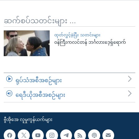
အ
သုတပဒေသာ အင်္ဂလိပ်စာ
ညွန်း
Learning English
စာမျက်နှာ
ဆက်စပ်သတင်းများ ...
သို့
ဗွီအိုအေ လူမှုကွန်ယက်များ
ကျော်
ထုတ်လွှင့်ခဲ့ပြီး သတင်းများ
၀န်ကြီးကလင်တန် ဘင်္ဂလားဒေ့ရှ်ရောက်
ကြည့်
ရန်
ဘာသာစကားများ
ရှာဖွေ
ရန်
နေရာ
ရုပ်သံအစီအစဉ်များ
သို့
ကျော်
ရေဒီယိုအစီအစဉ်များ
ရန်
ဗွီအိုအေ လူမှုကွန်ယက်များ