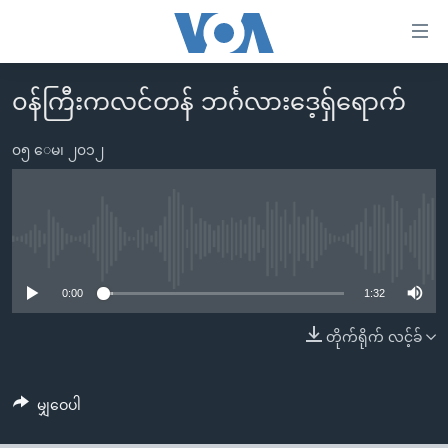
သုံး
ရ
လွယ်ကူ
၀န်ကြီးကလင်တန် ဘင်္ဂလားဒေ့ရှ်ရောက်
မူလစာမျက်နှာ
စေ
မြန်မာ
၀၅ ေမ၊ ၂၀၁၂
သည့်
ကမ္ဘာ့သတင်းများ
Link
ဗွီဒီယို
နိုင်ငံတကာ
များ
သတင်းလွတ်လပ်ခွင့်
အမေရိကန်
No media source currently available
ပင်မ
ရပ်ဝန်းတခု လမ်းတခု အလွန်
တရုတ်
အကြောင်းအရာ
0:00
1:32
သို့
အင်္ဂလိပ်စာလေ့လာမယ်
အစ္စရေး-ပါလက်စတိုင်း
တိုက်ရိုက် လင့်ခ်
ကျော်
အပတ်စဉ်ကဏ္ဍများ
အမေရိကန်သုံးအီဒီယံ
ကြည့်
ရေဒီယိုနှင့်ရုပ်သံ အချက်အလက်များ
မကြေးမုံရဲ့ အင်္ဂလိပ်စာ
ရေဒီယို
ရန်
မျှဝေပါ
ပင်မ
ရေဒီယို/တီဗွီအစီအစဉ်
ရုပ်ရှင်ထဲက အင်္ဂလိပ်စာ
တီဗွီ