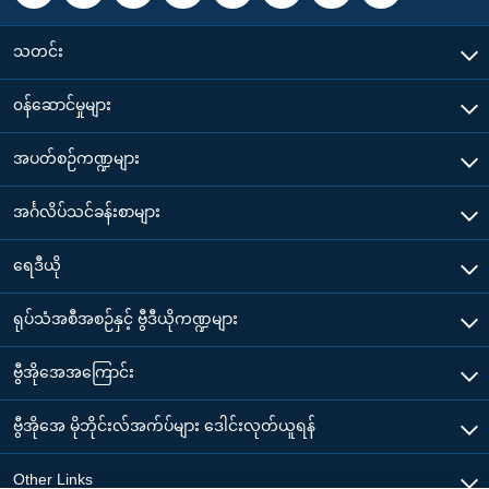
သတင်း
၀န်ဆောင်မှုများ
အပတ်စဉ်ကဏ္ဍများ
အင်္ဂလိပ်သင်ခန်းစာများ
ရေဒီယို
ရုပ်သံအစီအစဉ်နှင့် ဗွီဒီယိုကဏ္ဍများ
ဗွီအိုအေအကြောင်း
ဗွီအိုအေ မိုဘိုင်းလ်အက်ပ်များ ဒေါင်းလုတ်ယူရန်
Other Links