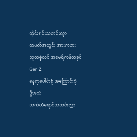
တိုင်းရင်းသတင်းလွှာ
တပတ်အတွင်း အားကစား
သုတစုံလင် အမေရိကန်တခွင်
Gen Z
နေရာပေါင်းစုံ အကြောင်းစုံ
ဒို့အသံ
သက်တံရောင်သတင်းလွှာ