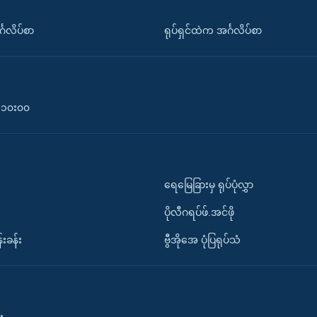
်္ဂလိပ်စာ
ရုပ်ရှင်ထဲက အင်္ဂလိပ်စာ
၀-၁၀း၀၀
ရေမြေခြားမှ ရုပ်ပုံလွှာ
ပိုလီဂရပ်ဖ်.အင်ဖို
်းခန်း
ဗွီအိုအေ ပုံပြရုပ်သံ