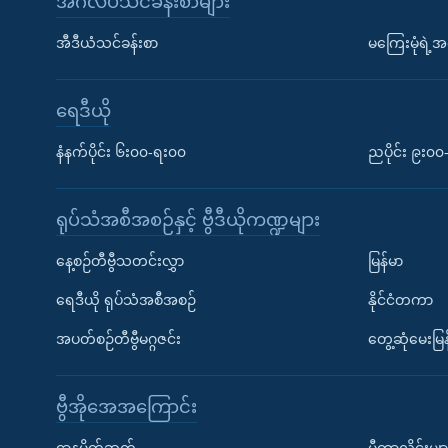
အင်္ဂလိပ်သင်ခန်းစာများ
အီဒီယံသင်ခန်းစာ
မကြေးမုံရဲ့အင
ရေဒီယို
နံနက်ပိုင်း ၆း၀၀-ရး၀၀
ညပိုင်း ၉း၀
ရုပ်သံအစီအစဉ်နှင့် ဗွီဒီယိုကဏ္ဍများ
နေ့စဉ်တီဗွီသတင်းလွှာ
မြန်မာ
ရေဒီယို ရုပ်သံအစီအစဉ်
နိုင်ငံတကာ
အပတ်စဉ်တီဗွီမဂ္ဂဇင်း
တွေ့ဆုံမေးမြန
ဗွီအိုအေအကြောင်း