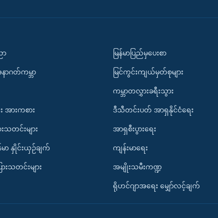
ပညာ
မြန်မာပြည်မှပေးစာ
အနာဂတ်ကမ္ဘာ
မြင်ကွင်းကျယ်မှတ်စုများ
ကမ္ဘာတလွှားခရီးသွား
း အားကစား
ဒီသီတင်းပတ် အာရှနိုင်ငံရေး
ားသတင်းများ
အာရှစီးပွားရေး
်မာ နှိုင်းယှဉ်ချက်
ကျန်းမာရေး
ပြားသတင်းများ
အမျိုးသမီးကဏ္ဍ
ရိုဟင်ဂျာအရေး မျှော်လင့်ချက်