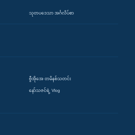
သုတပဒေသာ အင်္ဂလိပ်စာ
ဗွီအိုအေ တမိနစ်သတင်း
နော်သဇင်ရဲ့ Vlog