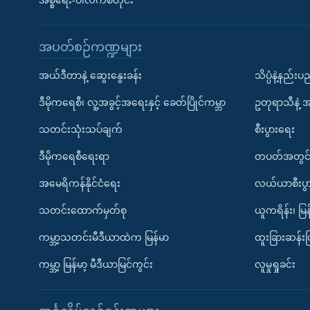
အစ္စရေး-ပါလက်စတိုင်း
အပတ်စဉ်ကဏ္ဍများ
အယ်ဒီတာနဲ့ ဆွေးနွေးခန်း
သိပ္ပံနဲ့နည်း
ဒီမိုကရေစီ၊ လူ့အခွင့်အရေးနှင့် ခေတ်ပြိုင်ကမ္ဘာ
ဥတုရာသီနဲ့ 
သတင်းသုံးသပ်ချက်
စီးပွားရေး
ဒီမိုကရေစီရေးရာ
တပတ်အတွင်
အမေရိကန်နိုင်ငံရေး
လယ်ယာစီးပွ
သတင်းထောက်မှတ်စု
ယူကရိန်း၊ မြန
ကမ္ဘာ့သတင်းမီဒီယာထဲက မြန်မာ
ထူးခြားဆန်း
ကမ္ဘာ့ မြန်မာ့ မီဒီယာမြင်ကွင်း
လူမှုရှုခင်း