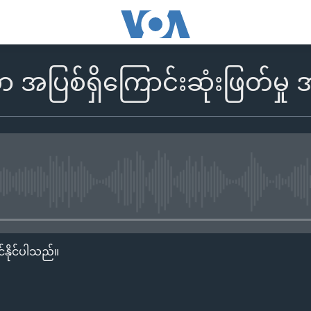
အပြစ်ရှိကြောင်းဆုံးဖြတ်မှု 
No media source currently availa
်နိုင်ပါသည်။