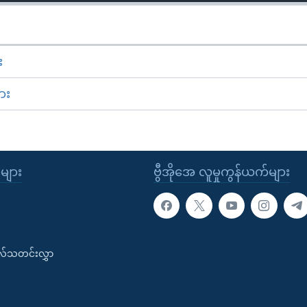
း
ား
ုများ
ဗွီအိုအေ လူမှုကွန်ယက်များ
းလ်သတင်းလွှာ