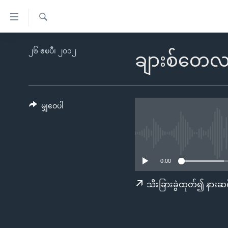
သုံး
ရ
ရှာဖွေ
လွယ်ကူ
မူလစာမျက်နှာ
၂၆ ဧၿပီ၊ ၂၀၁၂
ရ
ချားစ်တေလာ 
စေ
မြန်မာ
လာ
သည့်
ဒ်
ကမ္ဘာ့သတင်းများ
Link
ဗွီဒီယို
နိုင်ငံတကာ
မျှဝေပါ
များ
သတင်းလွတ်လပ်ခွင့်
အမေရိကန်
ပင်မ
ရပ်ဝန်းတခု လမ်းတခု အလွန်
တရုတ်
အကြောင်းအရာ
အင်္ဂလိပ်စာလေ့လာမယ်
အစ္စရေး-ပါလက်စတိုင်း
သို့
0:00
အပတ်စဉ်ကဏ္ဍများ
အမေရိကန်သုံးအီဒီယံ
ကျော်
သီးခြားခွဲထုတ်၍ နားဆင
ကြည့်
ရေဒီယိုနှင့်ရုပ်သံ အချက်အလက်များ
မကြေးမုံရဲ့ အင်္ဂလိပ်စာ
ရေဒီယို
ရန်
ရေဒီယို/တီဗွီအစီအစဉ်
ရုပ်ရှင်ထဲက အင်္ဂလိပ်စာ
တီဗွီ
ပင်မ