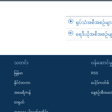
သုတပဒေသာ အင်္ဂလိပ်စာ
အ
ညွန်း
စာမျက်နှာ
သို့
ရုပ်သံအစီအစဉ်မျာ
ကျော်
ရေဒီယိုအစီအစဉ်မျ
ကြည့်
ရန်
ရှာဖွေ
ရန်
နေရာ
သတင်း
၀န်ဆောင်မှ
သို့
မြန်မာ
RSS
ကျော်
ရန်
နိုင်ငံတကာ
ပေါ့ဒ်ကတ်စ်
အမေရိကန်
နေ့စဉ်အီးမေ
တရုတ်