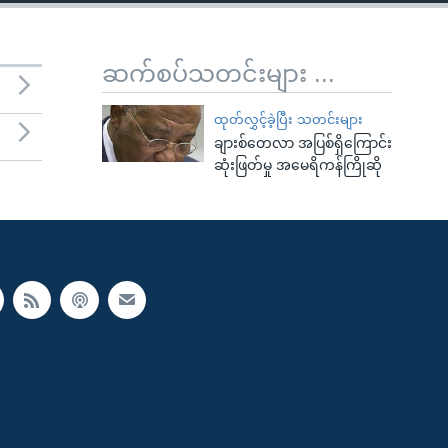
ဆက်စပ်သတင်းများ ...
ထုတ်လွှင့်ခဲ့ပြီး သတင်းများ
ချားစ်တေလာ အပြစ်ရှိကြောင်း
ဆုံးဖြတ်မှု အမေရိကန်ကြိုဆို