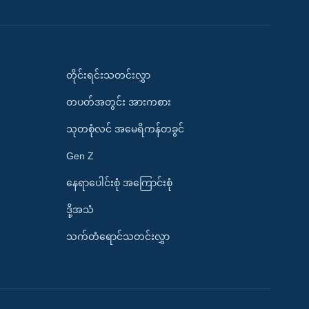
တိုင်းရင်းသတင်းလွှာ
တပတ်အတွင်း အားကစား
သုတစုံလင် အမေရိကန်တခွင်
Gen Z
နေရာပေါင်းစုံ အကြောင်းစုံ
ဒို့အသံ
သက်တံရောင်သတင်းလွှာ