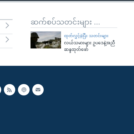
ဆက်စပ်သတင်းများ ...
ထုတ်လွှင့်ခဲ့ပြီး သတင်းများ
လယ်သမားများ ဥပဒေနဲ့အညီ
ဆန္ဒထုတ်ဖော်