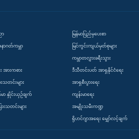
ပညာ
မြန်မာပြည်မှပေးစာ
အနာဂတ်ကမ္ဘာ
မြင်ကွင်းကျယ်မှတ်စုများ
ကမ္ဘာတလွှားခရီးသွား
း အားကစား
ဒီသီတင်းပတ် အာရှနိုင်ငံရေး
ားသတင်းများ
အာရှစီးပွားရေး
်မာ နှိုင်းယှဉ်ချက်
ကျန်းမာရေး
ပြားသတင်းများ
အမျိုးသမီးကဏ္ဍ
ရိုဟင်ဂျာအရေး မျှော်လင့်ချက်