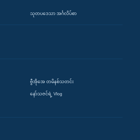
သုတပဒေသာ အင်္ဂလိပ်စာ
ဗွီအိုအေ တမိနစ်သတင်း
နော်သဇင်ရဲ့ Vlog