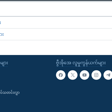
း
ား
ုများ
ဗွီအိုအေ လူမှုကွန်ယက်များ
းလ်သတင်းလွှာ