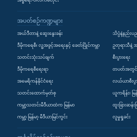
အစ္စရေး-ပါလက်စတိုင်း
အပတ်စဉ်ကဏ္ဍများ
အယ်ဒီတာနဲ့ ဆွေးနွေးခန်း
သိပ္ပံနဲ့နည်း
ဒီမိုကရေစီ၊ လူ့အခွင့်အရေးနှင့် ခေတ်ပြိုင်ကမ္ဘာ
ဥတုရာသီနဲ့ 
သတင်းသုံးသပ်ချက်
စီးပွားရေး
ဒီမိုကရေစီရေးရာ
တပတ်အတွင်
အမေရိကန်နိုင်ငံရေး
လယ်ယာစီးပွ
သတင်းထောက်မှတ်စု
ယူကရိန်း၊ မြန
ကမ္ဘာ့သတင်းမီဒီယာထဲက မြန်မာ
ထူးခြားဆန်း
ကမ္ဘာ့ မြန်မာ့ မီဒီယာမြင်ကွင်း
လူမှုရှုခင်း