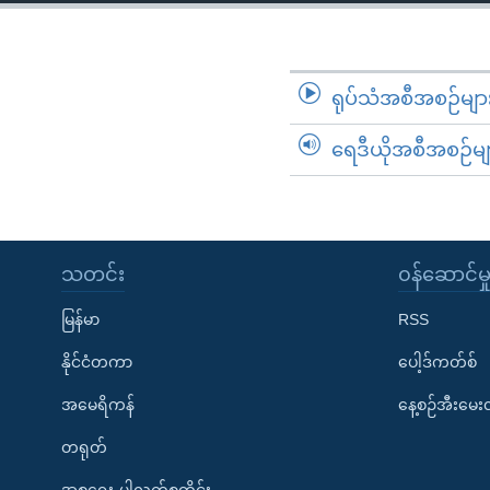
သုတပဒေသာ အင်္ဂလိပ်စာ
အ
ညွန်း
စာမျက်နှာ
သို့
ရုပ်သံအစီအစဉ်မျာ
ကျော်
ရေဒီယိုအစီအစဉ်မျ
ကြည့်
ရန်
ရှာဖွေ
ရန်
နေရာ
သတင်း
၀န်ဆောင်မှ
သို့
မြန်မာ
RSS
ကျော်
ရန်
နိုင်ငံတကာ
ပေါ့ဒ်ကတ်စ်
အမေရိကန်
နေ့စဉ်အီးမေ
တရုတ်