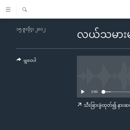
သုံး
ရ
ရှာဖွေ
လွယ်ကူ
မူလစာမျက်နှာ
၁၅ ဇူလိုင္၊ ၂၀၁၂
ရ
လယ်သမားမျ
စေ
မြန်မာ
လာ
သည့်
ဒ်
ကမ္ဘာ့သတင်းများ
Link
ဗွီဒီယို
နိုင်ငံတကာ
မျှဝေပါ
များ
သတင်းလွတ်လပ်ခွင့်
အမေရိကန်
ပင်မ
ရပ်ဝန်းတခု လမ်းတခု အလွန်
တရုတ်
အကြောင်းအရာ
အင်္ဂလိပ်စာလေ့လာမယ်
အစ္စရေး-ပါလက်စတိုင်း
သို့
0:00
အပတ်စဉ်ကဏ္ဍများ
အမေရိကန်သုံးအီဒီယံ
ကျော်
သီးခြားခွဲထုတ်၍ နားဆင
ကြည့်
ရေဒီယိုနှင့်ရုပ်သံ အချက်အလက်များ
မကြေးမုံရဲ့ အင်္ဂလိပ်စာ
ရေဒီယို
ရန်
ရေဒီယို/တီဗွီအစီအစဉ်
ရုပ်ရှင်ထဲက အင်္ဂလိပ်စာ
တီဗွီ
ပင်မ