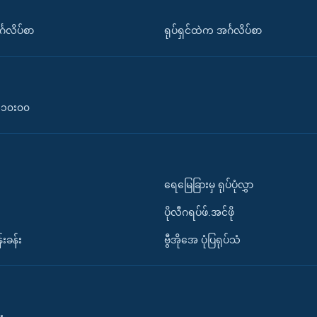
်္ဂလိပ်စာ
ရုပ်ရှင်ထဲက အင်္ဂလိပ်စာ
၀-၁၀း၀၀
ရေမြေခြားမှ ရုပ်ပုံလွှာ
ပိုလီဂရပ်ဖ်.အင်ဖို
်းခန်း
ဗွီအိုအေ ပုံပြရုပ်သံ