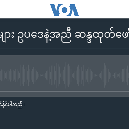
ား ဥပဒေနဲ့အညီ ဆန္ဒထုတ်ဖော
No media source currently availa
်နိုင်ပါသည်။