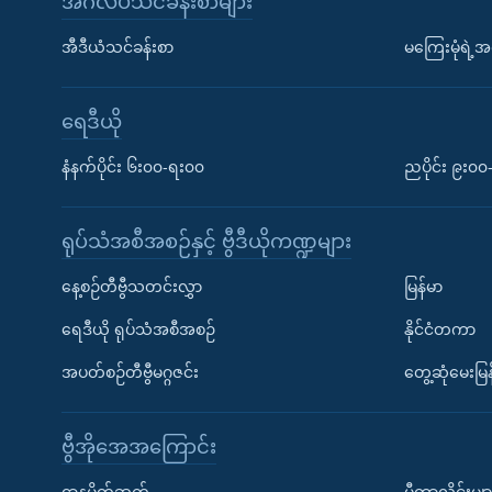
အင်္ဂလိပ်သင်ခန်းစာများ
အီဒီယံသင်ခန်းစာ
မကြေးမုံရဲ့အင
ရေဒီယို
နံနက်ပိုင်း ၆း၀၀-ရး၀၀
ညပိုင်း ၉း၀
ရုပ်သံအစီအစဉ်နှင့် ဗွီဒီယိုကဏ္ဍများ
နေ့စဉ်တီဗွီသတင်းလွှာ
မြန်မာ
ရေဒီယို ရုပ်သံအစီအစဉ်
နိုင်ငံတကာ
အပတ်စဉ်တီဗွီမဂ္ဂဇင်း
တွေ့ဆုံမေးမြန
ဗွီအိုအေအကြောင်း