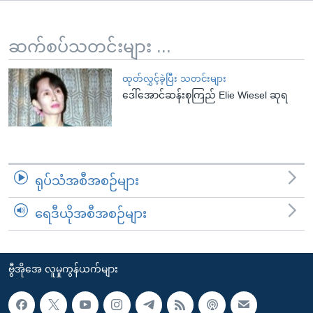
အ
သုတပဒေသာ အင်္ဂလိပ်စာ
ညွန်း
Learning English
စာမျက်နှာ
ဆက်စပ်သတင်းများ ...
သို့
ဗွီအိုအေ လူမှုကွန်ယက်များ
ကျော်
ထုတ်လွှင့်ခဲ့ပြီး သတင်းများ
ဒေါ်အောင်ဆန်းစုကြည် Elie Wiesel ဆုရ
ကြည့်
ရန်
ဘာသာစကားများ
ရှာဖွေ
ရန်
နေရာ
ရုပ်သံအစီအစဉ်များ
သို့
ကျော်
ရေဒီယိုအစီအစဉ်များ
ရန်
ဗွီအိုအေ လူမှုကွန်ယက်များ