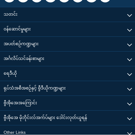
သတင်း
၀န်ဆောင်မှုများ
အပတ်စဉ်ကဏ္ဍများ
အင်္ဂလိပ်သင်ခန်းစာများ
ရေဒီယို
ရုပ်သံအစီအစဉ်နှင့် ဗွီဒီယိုကဏ္ဍများ
ဗွီအိုအေအကြောင်း
ဗွီအိုအေ မိုဘိုင်းလ်အက်ပ်များ ဒေါင်းလုတ်ယူရန်
Other Links