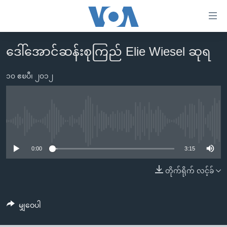
သုံး
ရ
လွယ်ကူ
ဒေါ်အောင်ဆန်းစုကြည် Elie Wiesel ဆုရ
မူလစာမျက်နှာ
စေ
မြန်မာ
၁၀ ဧၿပီ၊ ၂၀၁၂
သည့်
ကမ္ဘာ့သတင်းများ
Link
ဗွီဒီယို
နိုင်ငံတကာ
များ
သတင်းလွတ်လပ်ခွင့်
အမေရိကန်
No media source currently available
ပင်မ
ရပ်ဝန်းတခု လမ်းတခု အလွန်
တရုတ်
အကြောင်းအရာ
0:00
3:15
သို့
အင်္ဂလိပ်စာလေ့လာမယ်
အစ္စရေး-ပါလက်စတိုင်း
တိုက်ရိုက် လင့်ခ်
ကျော်
အပတ်စဉ်ကဏ္ဍများ
အမေရိကန်သုံးအီဒီယံ
ကြည့်
ရေဒီယိုနှင့်ရုပ်သံ အချက်အလက်များ
မကြေးမုံရဲ့ အင်္ဂလိပ်စာ
ရေဒီယို
ရန်
မျှဝေပါ
ပင်မ
ရေဒီယို/တီဗွီအစီအစဉ်
ရုပ်ရှင်ထဲက အင်္ဂလိပ်စာ
တီဗွီ