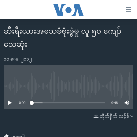
သုံး
ရ
လွယ်ကူ
ဆီးရီးယားအသေခံဗုံးခွဲမှု လူ ၅၀ ကျော်
မူလစာမျက်နှာ
စေ
သေဆုံး
မြန်မာ
သည့်
ကမ္ဘာ့သတင်းများ
Link
၁၀ ေမ၊ ၂၀၁၂
ဗွီဒီယို
နိုင်ငံတကာ
များ
သတင်းလွတ်လပ်ခွင့်
အမေရိကန်
ပင်မ
ရပ်ဝန်းတခု လမ်းတခု အလွန်
တရုတ်
အကြောင်းအရာ
No media source currently available
သို့
အင်္ဂလိပ်စာလေ့လာမယ်
အစ္စရေး-ပါလက်စတိုင်း
0:00
0:48
ကျော်
အပတ်စဉ်ကဏ္ဍများ
အမေရိကန်သုံးအီဒီယံ
ကြည့်
တိုက်ရိုက် လင့်ခ်
ရေဒီယိုနှင့်ရုပ်သံ အချက်အလက်များ
မကြေးမုံရဲ့ အင်္ဂလိပ်စာ
ရေဒီယို
ရန်
ပင်မ
ရေဒီယို/တီဗွီအစီအစဉ်
ရုပ်ရှင်ထဲက အင်္ဂလိပ်စာ
တီဗွီ