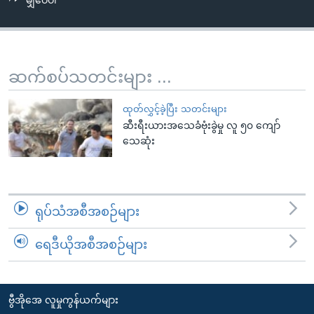
မျှဝေပါ
အ
သုတပဒေသာ အင်္ဂလိပ်စာ
ညွန်း
Learning English
စာမျက်နှာ
သို့
ဗွီအိုအေ လူမှုကွန်ယက်များ
ဆက်စပ်သတင်းများ ...
ကျော်
ကြည့်
ထုတ်လွှင့်ခဲ့ပြီး သတင်းများ
ရန်
ဆီးရီးယားအသေခံဗုံးခွဲမှု လူ ၅၀ ကျော်
ဘာသာစကားများ
ရှာဖွေ
သေဆုံး
ရန်
နေရာ
သို့
ရုပ်သံအစီအစဉ်များ
ကျော်
ရန်
ရေဒီယိုအစီအစဉ်များ
ဗွီအိုအေ လူမှုကွန်ယက်များ