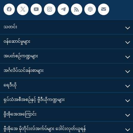
သတင်း
၀န်ဆောင်မှုများ
အပတ်စဉ်ကဏ္ဍများ
အင်္ဂလိပ်သင်ခန်းစာများ
ရေဒီယို
ရုပ်သံအစီအစဉ်နှင့် ဗွီဒီယိုကဏ္ဍများ
ဗွီအိုအေအကြောင်း
ဗွီအိုအေ မိုဘိုင်းလ်အက်ပ်များ ဒေါင်းလုတ်ယူရန်