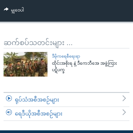
အ
သုတပဒေသာ အင်္ဂလိပ်စာ
ညွန်း
Learning English
မျှဝေပါ
စာမျက်နှာ
သို့
ဗွီအိုအေ လူမှုကွန်ယက်များ
ကျော်
ဆက်စပ်သတင်းများ ...
ကြည့်
ရန်
ဘာသာစကားများ
ဒီမိုကရေစီရေးရာ
ရှာဖွေ
ထိုင်းအစိုးရ နဲ့ ဒီကေဘီအေ အဖွဲ့ကြား
ရန်
ပဋိပက္ခ
နေရာ
သို့
ကျော်
ရန်
ရုပ်သံအစီအစဉ်များ
ရေဒီယိုအစီအစဉ်များ