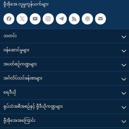
ဗွီအိုအေ လူမှုကွန်ယက်များ
သတင်း
၀န်ဆောင်မှုများ
အပတ်စဉ်ကဏ္ဍများ
အင်္ဂလိပ်သင်ခန်းစာများ
ရေဒီယို
ရုပ်သံအစီအစဉ်နှင့် ဗွီဒီယိုကဏ္ဍများ
ဗွီအိုအေအကြောင်း