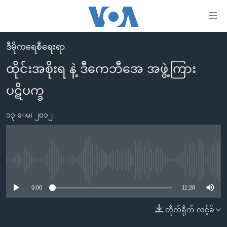
သုံး
ရ
လွယ်ကူ
ဒီမိုကရေစီရေးရာ
မူလစာမျက်နှာ
စေ
ထိုင်းအစိုးရ နဲ့ ဒီကေဘီအေ အဖွဲ့ကြား
မြန်မာ
သည့်
ပဋိပက္ခ
ကမ္ဘာ့သတင်းများ
Link
ဗွီဒီယို
နိုင်ငံတကာ
များ
၁၃ ေမ၊ ၂၀၁၂
သတင်းလွတ်လပ်ခွင့်
အမေရိကန်
ပင်မ
ရပ်ဝန်းတခု လမ်းတခု အလွန်
တရုတ်
အကြောင်းအရာ
သို့
အင်္ဂလိပ်စာလေ့လာမယ်
အစ္စရေး-ပါလက်စတိုင်း
No media source currently available
ကျော်
အပတ်စဉ်ကဏ္ဍများ
အမေရိကန်သုံးအီဒီယံ
ကြည့်
0:00
11:28
ရေဒီယိုနှင့်ရုပ်သံ အချက်အလက်များ
မကြေးမုံရဲ့ အင်္ဂလိပ်စာ
ရေဒီယို
ရန်
တိုက်ရိုက် လင့်ခ်
ပင်မ
ရေဒီယို/တီဗွီအစီအစဉ်
ရုပ်ရှင်ထဲက အင်္ဂလိပ်စာ
တီဗွီ