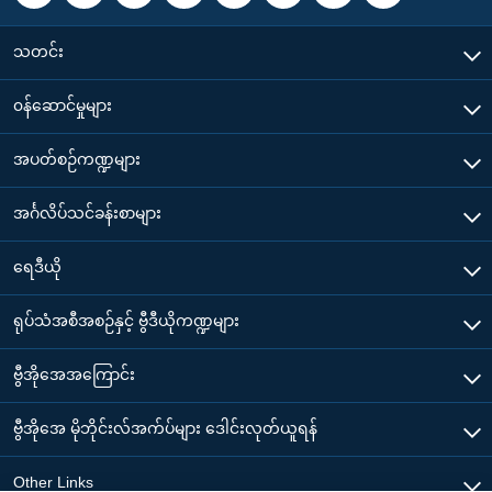
သတင်း
၀န်ဆောင်မှုများ
အပတ်စဉ်ကဏ္ဍများ
အင်္ဂလိပ်သင်ခန်းစာများ
ရေဒီယို
ရုပ်သံအစီအစဉ်နှင့် ဗွီဒီယိုကဏ္ဍများ
ဗွီအိုအေအကြောင်း
ဗွီအိုအေ မိုဘိုင်းလ်အက်ပ်များ ဒေါင်းလုတ်ယူရန်
Other Links