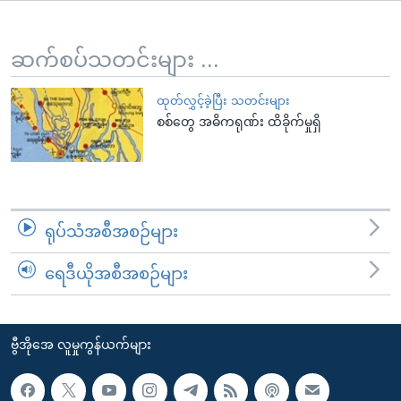
အ
သုတပဒေသာ အင်္ဂလိပ်စာ
ညွန်း
Learning English
စာမျက်နှာ
ဆက်စပ်သတင်းများ ...
သို့
ဗွီအိုအေ လူမှုကွန်ယက်များ
ကျော်
ထုတ်လွှင့်ခဲ့ပြီး သတင်းများ
စစ်တွေ အဓိကရုဏ်း ထိခိုက်မှုရှိ
ကြည့်
ရန်
ဘာသာစကားများ
ရှာဖွေ
ရန်
နေရာ
ရုပ်သံအစီအစဉ်များ
သို့
ကျော်
ရေဒီယိုအစီအစဉ်များ
ရန်
ဗွီအိုအေ လူမှုကွန်ယက်များ