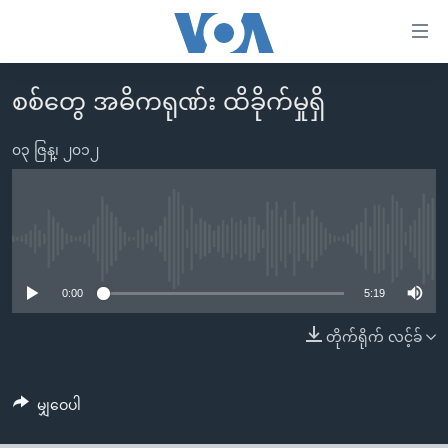
သုံး
ရ
လွယ်ကူ
စစ်တွေ အဓိကရုဏ်း ထိခိုက်မှုရှိ
မူလစာမျက်နှာ
စေ
မြန်မာ
၀၃ ဇြန္၊ ၂၀၁၂
သည့်
ကမ္ဘာ့သတင်းများ
Link
ဗွီဒီယို
နိုင်ငံတကာ
များ
သတင်းလွတ်လပ်ခွင့်
အမေရိကန်
No media source currently available
ပင်မ
ရပ်ဝန်းတခု လမ်းတခု အလွန်
တရုတ်
အကြောင်းအရာ
0:00
5:19
သို့
အင်္ဂလိပ်စာလေ့လာမယ်
အစ္စရေး-ပါလက်စတိုင်း
တိုက်ရိုက် လင့်ခ်
ကျော်
အပတ်စဉ်ကဏ္ဍများ
အမေရိကန်သုံးအီဒီယံ
ကြည့်
ရေဒီယိုနှင့်ရုပ်သံ အချက်အလက်များ
မကြေးမုံရဲ့ အင်္ဂလိပ်စာ
ရေဒီယို
ရန်
မျှဝေပါ
ပင်မ
ရေဒီယို/တီဗွီအစီအစဉ်
ရုပ်ရှင်ထဲက အင်္ဂလိပ်စာ
တီဗွီ