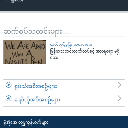
မျှဝေပါ
အ
သုတပဒေသာ အင်္ဂလိပ်စာ
ညွန်း
Learning English
စာမျက်နှာ
သို့
ဗွီအိုအေ လူမှုကွန်ယက်များ
ဆက်စပ်သတင်းများ ...
ကျော်
ကြည့်
ထုတ်လွှင့်ခဲ့ပြီး သတင်းများ
ရန်
မြန်မာသတင်းလွတ်လပ်ခွင့် အားရစရာ မရှိ
ဘာသာစကားများ
ရှာဖွေ
သေး
ရန်
နေရာ
သို့
ရုပ်သံအစီအစဉ်များ
ကျော်
ရန်
ရေဒီယိုအစီအစဉ်များ
ဗွီအိုအေ လူမှုကွန်ယက်များ