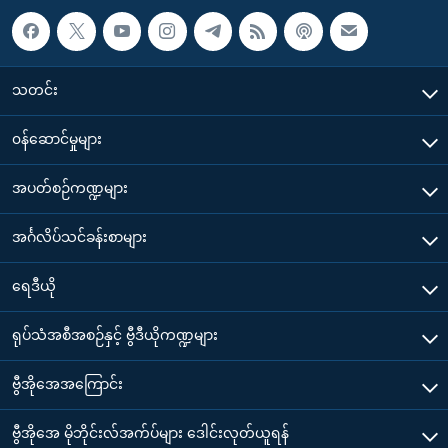
သတင်း
၀န်ဆောင်မှုများ
အပတ်စဉ်ကဏ္ဍများ
အင်္ဂလိပ်သင်ခန်းစာများ
ရေဒီယို
ရုပ်သံအစီအစဉ်နှင့် ဗွီဒီယိုကဏ္ဍများ
ဗွီအိုအေအကြောင်း
ဗွီအိုအေ မိုဘိုင်းလ်အက်ပ်များ ဒေါင်းလုတ်ယူရန်