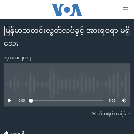
သုံး
ရ
လွယ်ကူ
မြန်မာသတင်းလွတ်လပ်ခွင့် အားရစရာ မရှိ
မူလစာမျက်နှာ
စေ
သေး
မြန်မာ
သည့်
ကမ္ဘာ့သတင်းများ
Link
၀၃ ေမ၊ ၂၀၁၂
ဗွီဒီယို
နိုင်ငံတကာ
များ
သတင်းလွတ်လပ်ခွင့်
အမေရိကန်
ပင်မ
ရပ်ဝန်းတခု လမ်းတခု အလွန်
တရုတ်
အကြောင်းအရာ
No media source currently available
သို့
အင်္ဂလိပ်စာလေ့လာမယ်
အစ္စရေး-ပါလက်စတိုင်း
0:00
5:08
ကျော်
အပတ်စဉ်ကဏ္ဍများ
အမေရိကန်သုံးအီဒီယံ
ကြည့်
တိုက်ရိုက် လင့်ခ်
ရေဒီယိုနှင့်ရုပ်သံ အချက်အလက်များ
မကြေးမုံရဲ့ အင်္ဂလိပ်စာ
ရေဒီယို
ရန်
ပင်မ
ရေဒီယို/တီဗွီအစီအစဉ်
ရုပ်ရှင်ထဲက အင်္ဂလိပ်စာ
တီဗွီ