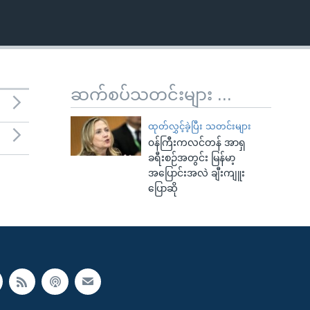
ဆက်စပ်သတင်းများ ...
ထုတ်လွှင့်ခဲ့ပြီး သတင်းများ
၀န်ကြီးကလင်တန် အာရှ
ခရီးစဉ်အတွင်း မြန်မာ့
အပြောင်းအလဲ ချီးကျူး
ပြောဆို