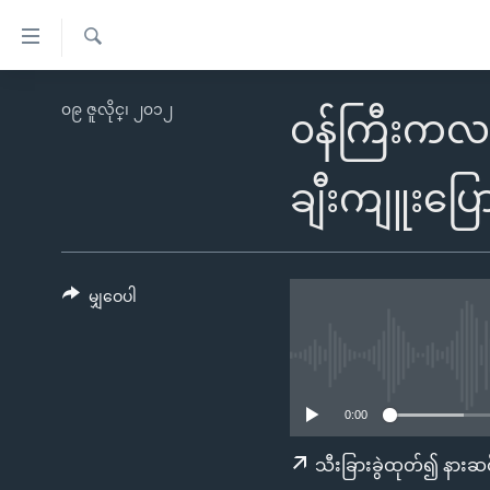
သုံး
ရ
ရှာဖွေ
လွယ်ကူ
မူလစာမျက်နှာ
၀၉ ဇူလိုင္၊ ၂၀၁၂
ရ
၀န်ကြီးကလင
စေ
မြန်မာ
လာ
သည့်
ဒ်
ကမ္ဘာ့သတင်းများ
ချီးကျူးပြေ
Link
ဗွီဒီယို
နိုင်ငံတကာ
များ
သတင်းလွတ်လပ်ခွင့်
အမေရိကန်
ပင်မ
ရပ်ဝန်းတခု လမ်းတခု အလွန်
တရုတ်
မျှဝေပါ
အကြောင်းအရာ
အင်္ဂလိပ်စာလေ့လာမယ်
အစ္စရေး-ပါလက်စတိုင်း
သို့
အပတ်စဉ်ကဏ္ဍများ
အမေရိကန်သုံးအီဒီယံ
ကျော်
ကြည့်
ရေဒီယိုနှင့်ရုပ်သံ အချက်အလက်များ
မကြေးမုံရဲ့ အင်္ဂလိပ်စာ
ရေဒီယို
0:00
ရန်
ရေဒီယို/တီဗွီအစီအစဉ်
ရုပ်ရှင်ထဲက အင်္ဂလိပ်စာ
တီဗွီ
သီးခြားခွဲထုတ်၍ နားဆင
ပင်မ