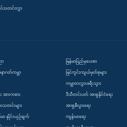
းလ်သတင်းလွှာ
ပညာ
မြန်မာပြည်မှပေးစာ
အနာဂတ်ကမ္ဘာ
မြင်ကွင်းကျယ်မှတ်စုများ
ကမ္ဘာတလွှားခရီးသွား
း အားကစား
ဒီသီတင်းပတ် အာရှနိုင်ငံရေး
ားသတင်းများ
အာရှစီးပွားရေး
်မာ နှိုင်းယှဉ်ချက်
ကျန်းမာရေး