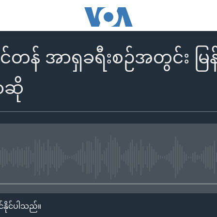
်တန် အာရှခရီးစဉ်အတွင်း မြ
ာဆို
No media source currently availa
်နိုင်ပါသည်။