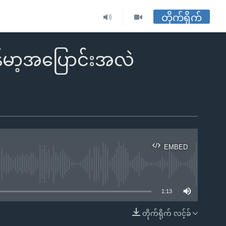
တိုက်ရိုက်
န်မာ့အပြောင်းအလဲ
EMBED
ble
1:13
တိုက်ရိုက် လင့်ခ်
EMBED