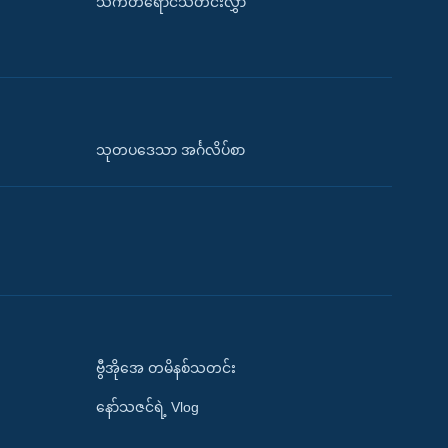
သက်တံရောင်သတင်းလွှာ
သုတပဒေသာ အင်္ဂလိပ်စာ
ဗွီအိုအေ တမိနစ်သတင်း
နော်သဇင်ရဲ့ Vlog