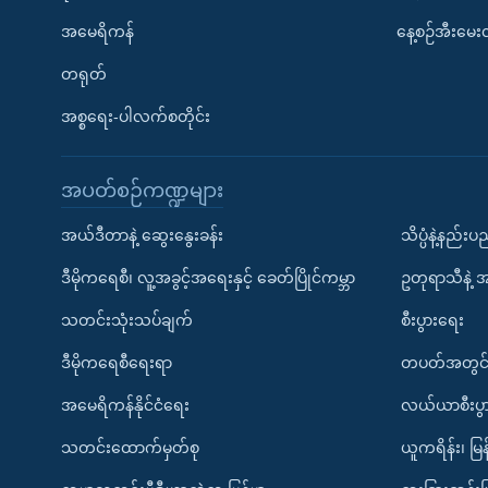
အမေရိကန်
နေ့စဉ်အီးမေ
တရုတ်
အစ္စရေး-ပါလက်စတိုင်း
အပတ်စဉ်ကဏ္ဍများ
အယ်ဒီတာနဲ့ ဆွေးနွေးခန်း
သိပ္ပံနဲ့နည်း
ဒီမိုကရေစီ၊ လူ့အခွင့်အရေးနှင့် ခေတ်ပြိုင်ကမ္ဘာ
ဥတုရာသီနဲ့ 
သတင်းသုံးသပ်ချက်
စီးပွားရေး
ဒီမိုကရေစီရေးရာ
တပတ်အတွင်
အမေရိကန်နိုင်ငံရေး
လယ်ယာစီးပွ
သတင်းထောက်မှတ်စု
ယူကရိန်း၊ မြန