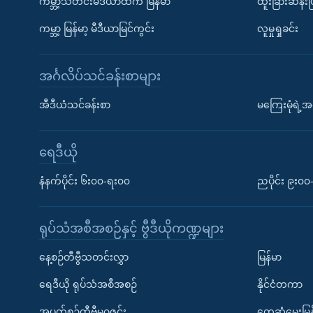
ကမ္ဘာ့သတင်းမီဒီယာထဲက မြန်မာ
ထူးခြားဆန်း
ကမ္ဘာ့ မြန်မာ့ မီဒီယာမြင်ကွင်း
လူမှုရှုခင်း
အင်္ဂလိပ်သင်ခန်းစာများ
အီဒီယံသင်ခန်းစာ
မကြေးမုံရဲ့အင
ရေဒီယို
နံနက်ပိုင်း ၆း၀၀-ရး၀၀
ညပိုင်း ၉း၀
ရုပ်သံအစီအစဉ်နှင့် ဗွီဒီယိုကဏ္ဍများ
နေ့စဉ်တီဗွီသတင်းလွှာ
မြန်မာ
ရေဒီယို ရုပ်သံအစီအစဉ်
နိုင်ငံတကာ
အပတ်စဉ်တီဗွီမဂ္ဂဇင်း
တွေ့ဆုံမေးမြန