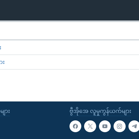
း
ား
ုများ
ဗွီအိုအေ လူမှုကွန်ယက်များ