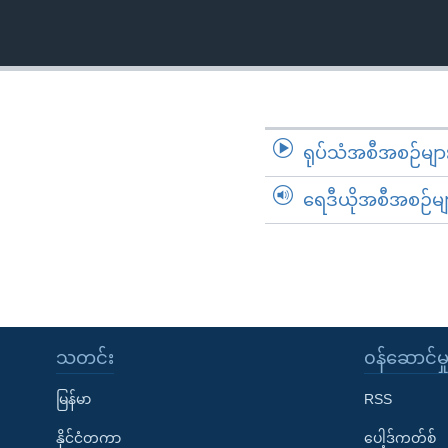
သုတပဒေသာ အင်္ဂလိပ်စာ
အ
ညွန်း
စာမျက်နှာ
သို့
ကျော်
ကြည့်
ရုပ်သံအစီအစဉ်မျာ
ရန်
ရှာဖွေ
ရေဒီယိုအစီအစဉ်မျ
ရန်
နေရာ
သို့
ကျော်
ရန်
သတင်း
၀န်ဆောင်မှ
မြန်မာ
RSS
နိုင်ငံတကာ
ပေါ့ဒ်ကတ်စ်