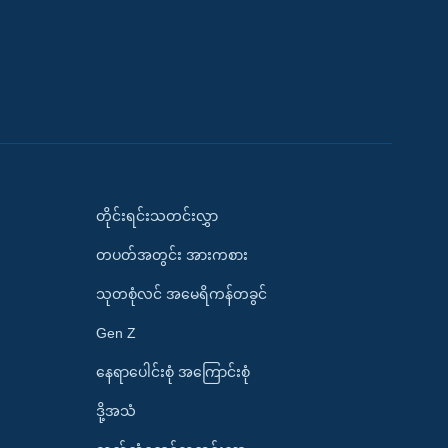
တိုင်းရင်းသတင်းလွှာ
တပတ်အတွင်း အားကစား
သုတစုံလင် အမေရိကန်တခွင်
Gen Z
နေရာပေါင်းစုံ အကြောင်းစုံ
ဒို့အသံ