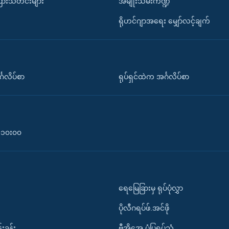
ပြားသတင်းများ
အမျိုးသမီးကဏ္ဍ
ရိုဟင်ဂျာအရေး မျှော်လင့်ချက်
်္ဂလိပ်စာ
ရုပ်ရှင်ထဲက အင်္ဂလိပ်စာ
၀-၁၀း၀၀
ရေမြေခြားမှ ရုပ်ပုံလွှာ
ပိုလီဂရပ်ဖ်.အင်ဖို
်းခန်း
ဗွီအိုအေ ပုံပြရုပ်သံ