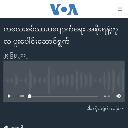
သုံး
ရ
လွယ်ကူ
ကလေးစစ်သားပပျောက်ရေး အစိုးရနဲ့ကု
မူလစာမျက်နှာ
စေ
လ ပူးပေါင်းဆောင်ရွက်
မြန်မာ
သည့်
ကမ္ဘာ့သတင်းများ
Link
၂၇ ဇြန္၊ ၂၀၁၂
ဗွီဒီယို
နိုင်ငံတကာ
များ
သတင်းလွတ်လပ်ခွင့်
အမေရိကန်
ပင်မ
ရပ်ဝန်းတခု လမ်းတခု အလွန်
တရုတ်
အကြောင်းအရာ
No media source currently available
သို့
အင်္ဂလိပ်စာလေ့လာမယ်
အစ္စရေး-ပါလက်စတိုင်း
0:00
4:26
ကျော်
အပတ်စဉ်ကဏ္ဍများ
အမေရိကန်သုံးအီဒီယံ
ကြည့်
တိုက်ရိုက် လင့်ခ်
ရေဒီယိုနှင့်ရုပ်သံ အချက်အလက်များ
မကြေးမုံရဲ့ အင်္ဂလိပ်စာ
ရေဒီယို
ရန်
ပင်မ
ရေဒီယို/တီဗွီအစီအစဉ်
ရုပ်ရှင်ထဲက အင်္ဂလိပ်စာ
တီဗွီ