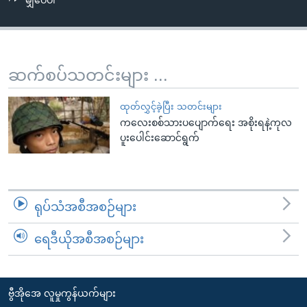
မျှဝေပါ
အ
သုတပဒေသာ အင်္ဂလိပ်စာ
ညွန်း
Learning English
စာမျက်နှာ
သို့
ဗွီအိုအေ လူမှုကွန်ယက်များ
ဆက်စပ်သတင်းများ ...
ကျော်
ကြည့်
ထုတ်လွှင့်ခဲ့ပြီး သတင်းများ
ရန်
ကလေးစစ်သားပပျောက်ရေး အစိုးရနဲ့ကုလ
ဘာသာစကားများ
ရှာဖွေ
ပူးပေါင်းဆောင်ရွက်
ရန်
နေရာ
သို့
ရုပ်သံအစီအစဉ်များ
ကျော်
ရန်
ရေဒီယိုအစီအစဉ်များ
ဗွီအိုအေ လူမှုကွန်ယက်များ