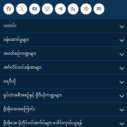
သတင်း
၀န်ဆောင်မှုများ
အပတ်စဉ်ကဏ္ဍများ
အင်္ဂလိပ်သင်ခန်းစာများ
ရေဒီယို
ရုပ်သံအစီအစဉ်နှင့် ဗွီဒီယိုကဏ္ဍများ
ဗွီအိုအေအကြောင်း
ဗွီအိုအေ မိုဘိုင်းလ်အက်ပ်များ ဒေါင်းလုတ်ယူရန်