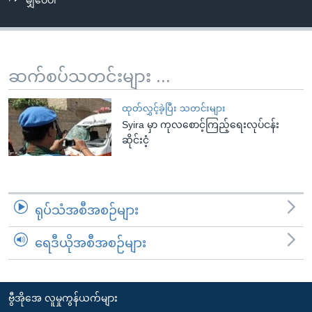
မျှဝေပါ
အ
သုတပဒေသာ အင်္ဂလိပ်စာ
ညွန်း
Learning English
စာမျက်နှာ
သို့
ဗွီအိုအေ လူမှုကွန်ယက်များ
ဆက်စပ်သတင်းများ ...
ကျော်
ကြည့်
ထုတ်လွှင့်ခဲ့ပြီး သတင်းများ
ရန်
Syira မှာ ကုလစောင့်ကြည့်ရေးလုပ်ငန်း
ဘာသာစကားများ
ရှာဖွေ
ဆိုင်းငံ့
ရန်
နေရာ
သို့
ရုပ်သံအစီအစဉ်များ
ကျော်
ရန်
ရေဒီယိုအစီအစဉ်များ
ဗွီအိုအေ လူမှုကွန်ယက်များ