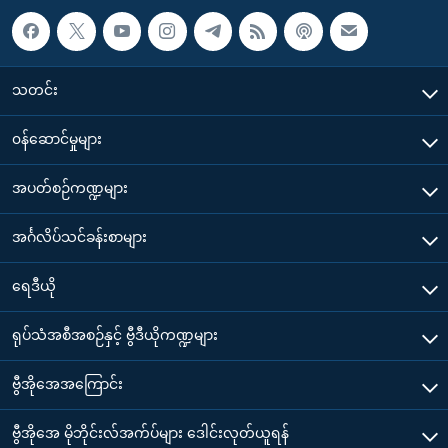
သတင်း
၀န်ဆောင်မှုများ
အပတ်စဉ်ကဏ္ဍများ
အင်္ဂလိပ်သင်ခန်းစာများ
ရေဒီယို
ရုပ်သံအစီအစဉ်နှင့် ဗွီဒီယိုကဏ္ဍများ
ဗွီအိုအေအကြောင်း
ဗွီအိုအေ မိုဘိုင်းလ်အက်ပ်များ ဒေါင်းလုတ်ယူရန်