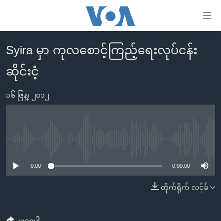
သုံး
ရ
လွယ်ကူ
Syira မှာ ကုလစောင့်ကြည့်ရေးလုပ်ငန်း
မူလစာမျက်နှာ
စေ
ဆိုင်းငံ့
မြန်မာ
သည့်
ကမ္ဘာ့သတင်းများ
Link
၁၆ ဇြန္၊ ၂၀၁၂
ဗွီဒီယို
နိုင်ငံတကာ
များ
သတင်းလွတ်လပ်ခွင့်
အမေရိကန်
ပင်မ
ရပ်ဝန်းတခု လမ်းတခု အလွန်
တရုတ်
အကြောင်းအရာ
No media source currently available
သို့
အင်္ဂလိပ်စာလေ့လာမယ်
အစ္စရေး-ပါလက်စတိုင်း
0:00
0:00:00
ကျော်
အပတ်စဉ်ကဏ္ဍများ
အမေရိကန်သုံးအီဒီယံ
ကြည့်
တိုက်ရိုက် လင့်ခ်
ရေဒီယိုနှင့်ရုပ်သံ အချက်အလက်များ
မကြေးမုံရဲ့ အင်္ဂလိပ်စာ
ရေဒီယို
ရန်
ပင်မ
ရေဒီယို/တီဗွီအစီအစဉ်
ရုပ်ရှင်ထဲက အင်္ဂလိပ်စာ
တီဗွီ