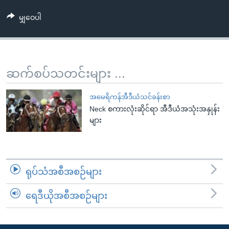
အ
သုတပဒေသာ အင်္ဂလိပ်စာ
ညွန်း
Learning English
မျှဝေပါ
စာမျက်နှာ
သို့
ဗွီအိုအေ လူမှုကွန်ယက်များ
ကျော်
ဆက်စပ်သတင်းများ ...
ကြည့်
ရန်
ဘာသာစကားများ
အမေရိကန်အီဒီယံသင်ခန်းစာ
ရှာဖွေ
Neck စကားလုံးဆိုင်ရာ အီဒီယံအသုံးအနှုန်း
ရန်
များ
နေရာ
သို့
ကျော်
ရန်
ရုပ်သံအစီအစဉ်များ
ရေဒီယိုအစီအစဉ်များ