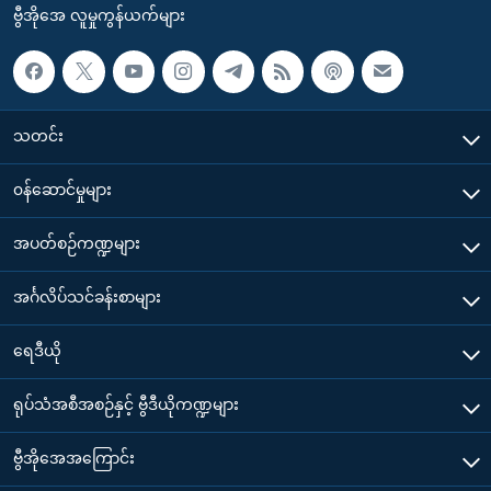
ဗွီအိုအေ လူမှုကွန်ယက်များ
သတင်း
၀န်ဆောင်မှုများ
အပတ်စဉ်ကဏ္ဍများ
အင်္ဂလိပ်သင်ခန်းစာများ
ရေဒီယို
ရုပ်သံအစီအစဉ်နှင့် ဗွီဒီယိုကဏ္ဍများ
ဗွီအိုအေအကြောင်း