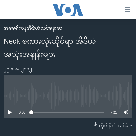
သုံး
ရ
လွယ်ကူ
အမေရိကန်အီဒီယံသင်ခန်းစာ
မူလစာမျက်နှာ
စေ
Neck စကားလုံးဆိုင်ရာ အီဒီယံ
မြန်မာ
သည့်
အသုံးအနှုန်းများ
ကမ္ဘာ့သတင်းများ
Link
ဗွီဒီယို
နိုင်ငံတကာ
များ
၂၉ ေမ၊ ၂၀၁၂
သတင်းလွတ်လပ်ခွင့်
အမေရိကန်
ပင်မ
ရပ်ဝန်းတခု လမ်းတခု အလွန်
တရုတ်
အကြောင်းအရာ
သို့
အင်္ဂလိပ်စာလေ့လာမယ်
အစ္စရေး-ပါလက်စတိုင်း
No media source currently available
ကျော်
အပတ်စဉ်ကဏ္ဍများ
အမေရိကန်သုံးအီဒီယံ
ကြည့်
0:00
7:21
ရေဒီယိုနှင့်ရုပ်သံ အချက်အလက်များ
မကြေးမုံရဲ့ အင်္ဂလိပ်စာ
ရေဒီယို
ရန်
တိုက်ရိုက် လင့်ခ်
ပင်မ
ရေဒီယို/တီဗွီအစီအစဉ်
ရုပ်ရှင်ထဲက အင်္ဂလိပ်စာ
တီဗွီ