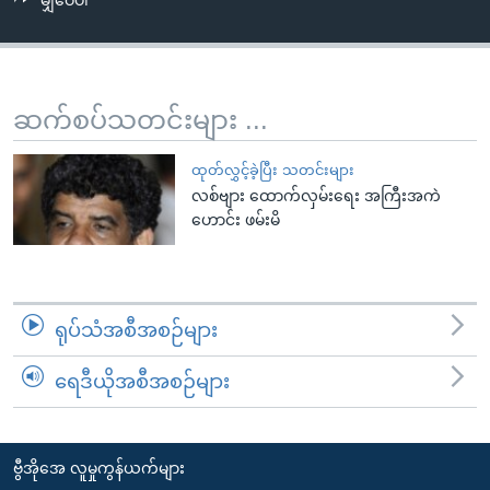
မျှဝေပါ
အ
သုတပဒေသာ အင်္ဂလိပ်စာ
ညွန်း
Learning English
စာမျက်နှာ
သို့
ဗွီအိုအေ လူမှုကွန်ယက်များ
ဆက်စပ်သတင်းများ ...
ကျော်
ကြည့်
ထုတ်လွှင့်ခဲ့ပြီး သတင်းများ
ရန်
လစ်ဗျား ထောက်လှမ်းရေး အကြီးအကဲ
ဘာသာစကားများ
ရှာဖွေ
ဟောင်း ဖမ်းမိ
ရန်
နေရာ
သို့
ရုပ်သံအစီအစဉ်များ
ကျော်
ရန်
ရေဒီယိုအစီအစဉ်များ
ဗွီအိုအေ လူမှုကွန်ယက်များ