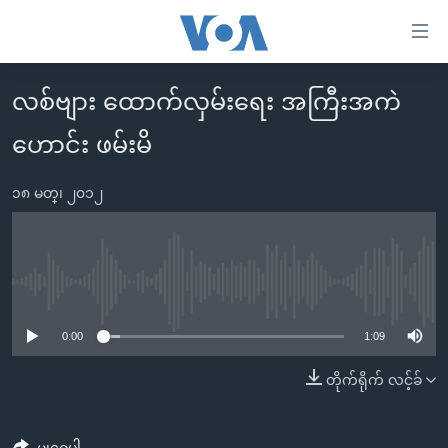
သုံး
ရ
လွယ်ကူ
လစ်ဗျား ထောက်လှမ်းရေး အကြီးအကဲ
မူလစာမျက်နှာ
စေ
ဟောင်း ဖမ်းမိ
မြန်မာ
သည့်
ကမ္ဘာ့သတင်းများ
Link
၁၈ မတ္၊ ၂၀၁၂
ဗွီဒီယို
နိုင်ငံတကာ
များ
သတင်းလွတ်လပ်ခွင့်
အမေရိကန်
ပင်မ
ရပ်ဝန်းတခု လမ်းတခု အလွန်
တရုတ်
အကြောင်းအရာ
No media source currently available
သို့
အင်္ဂလိပ်စာလေ့လာမယ်
အစ္စရေး-ပါလက်စတိုင်း
0:00
1:09
ကျော်
အပတ်စဉ်ကဏ္ဍများ
အမေရိကန်သုံးအီဒီယံ
ကြည့်
တိုက်ရိုက် လင့်ခ်
ရေဒီယိုနှင့်ရုပ်သံ အချက်အလက်များ
မကြေးမုံရဲ့ အင်္ဂလိပ်စာ
ရေဒီယို
ရန်
ပင်မ
ရေဒီယို/တီဗွီအစီအစဉ်
ရုပ်ရှင်ထဲက အင်္ဂလိပ်စာ
တီဗွီ