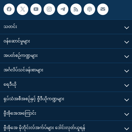
သတင်း
၀န်ဆောင်မှုများ
အပတ်စဉ်ကဏ္ဍများ
အင်္ဂလိပ်သင်ခန်းစာများ
ရေဒီယို
ရုပ်သံအစီအစဉ်နှင့် ဗွီဒီယိုကဏ္ဍများ
ဗွီအိုအေအကြောင်း
ဗွီအိုအေ မိုဘိုင်းလ်အက်ပ်များ ဒေါင်းလုတ်ယူရန်