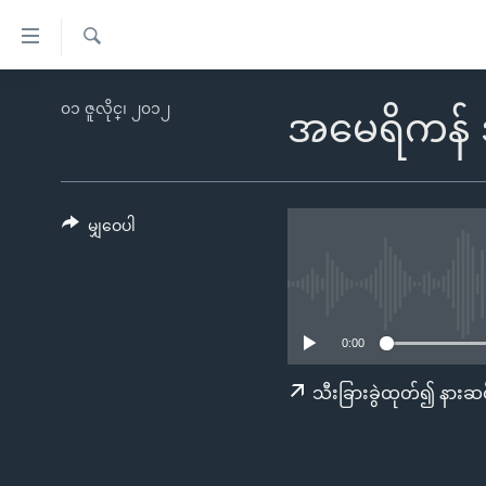
သုံး
ရ
ရှာဖွေ
လွယ်ကူ
မူလစာမျက်နှာ
၀၁ ဇူလိုင္၊ ၂၀၁၂
ရ
အမေရိကန် အရ
စေ
မြန်မာ
လာ
သည့်
ဒ်
ကမ္ဘာ့သတင်းများ
Link
ဗွီဒီယို
နိုင်ငံတကာ
မျှဝေပါ
များ
သတင်းလွတ်လပ်ခွင့်
အမေရိကန်
ပင်မ
ရပ်ဝန်းတခု လမ်းတခု အလွန်
တရုတ်
အကြောင်းအရာ
အင်္ဂလိပ်စာလေ့လာမယ်
အစ္စရေး-ပါလက်စတိုင်း
သို့
0:00
အပတ်စဉ်ကဏ္ဍများ
အမေရိကန်သုံးအီဒီယံ
ကျော်
သီးခြားခွဲထုတ်၍ နားဆင
ကြည့်
ရေဒီယိုနှင့်ရုပ်သံ အချက်အလက်များ
မကြေးမုံရဲ့ အင်္ဂလိပ်စာ
ရေဒီယို
ရန်
ရေဒီယို/တီဗွီအစီအစဉ်
ရုပ်ရှင်ထဲက အင်္ဂလိပ်စာ
တီဗွီ
ပင်မ