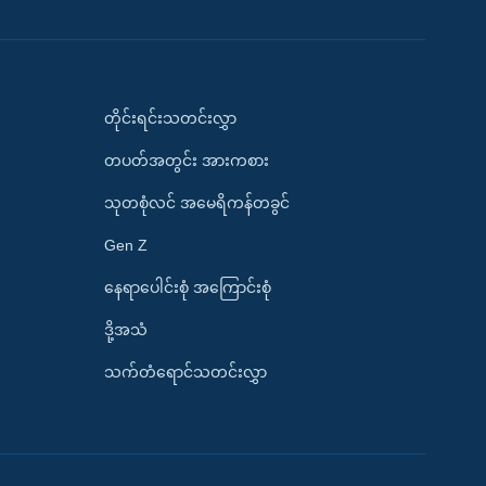
တိုင်းရင်းသတင်းလွှာ
တပတ်အတွင်း အားကစား
သုတစုံလင် အမေရိကန်တခွင်
Gen Z
နေရာပေါင်းစုံ အကြောင်းစုံ
ဒို့အသံ
သက်တံရောင်သတင်းလွှာ