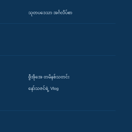
သုတပဒေသာ အင်္ဂလိပ်စာ
ဗွီအိုအေ တမိနစ်သတင်း
နော်သဇင်ရဲ့ Vlog