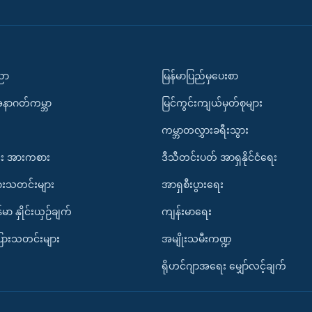
ပညာ
မြန်မာပြည်မှပေးစာ
အနာဂတ်ကမ္ဘာ
မြင်ကွင်းကျယ်မှတ်စုများ
ကမ္ဘာတလွှားခရီးသွား
း အားကစား
ဒီသီတင်းပတ် အာရှနိုင်ငံရေး
ားသတင်းများ
အာရှစီးပွားရေး
်မာ နှိုင်းယှဉ်ချက်
ကျန်းမာရေး
ပြားသတင်းများ
အမျိုးသမီးကဏ္ဍ
ရိုဟင်ဂျာအရေး မျှော်လင့်ချက်