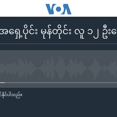
ှေ့ပိုင်း မုန်တိုင်း လူ ၁၂ ဦ
No media source currently availa
်နိုင်ပါသည်။