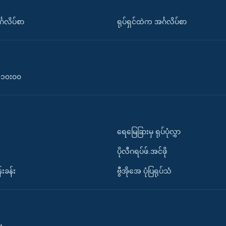
်္ဂလိပ်စာ
ရုပ်ရှင်ထဲက အင်္ဂလိပ်စာ
၀-၁၀း၀၀
ရေမြေခြားမှ ရုပ်ပုံလွှာ
ပိုလီဂရပ်ဖ်.အင်ဖို
်းခန်း
ဗွီအိုအေ ပုံပြရုပ်သံ