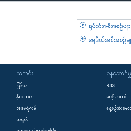
သုတပဒေသာ အင်္ဂလိပ်စာ
အ
ညွန်း
စာမျက်နှာ
သို့
ရုပ်သံအစီအစဉ်မျာ
ကျော်
ရေဒီယိုအစီအစဉ်မျ
ကြည့်
ရန်
ရှာဖွေ
ရန်
နေရာ
သတင်း
၀န်ဆောင်မှ
သို့
မြန်မာ
RSS
ကျော်
ရန်
နိုင်ငံတကာ
ပေါ့ဒ်ကတ်စ်
အမေရိကန်
နေ့စဉ်အီးမေ
တရုတ်