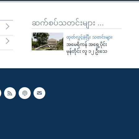
ဆက်စပ်သတင်းများ ...
ထုတ်လွှင့်ခဲ့ပြီး သတင်းများ
အမေရိကန် အရှေ့ပိုင်း
မုန်တိုင်း လူ ၁၂ ဦးသေ