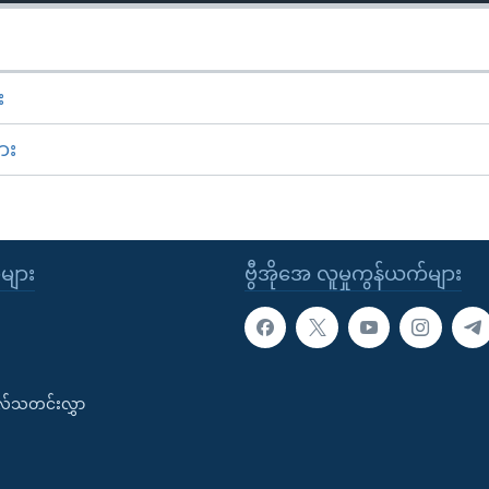
း
ား
ုများ
ဗွီအိုအေ လူမှုကွန်ယက်များ
းလ်သတင်းလွှာ