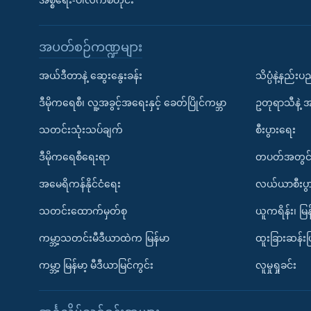
အစ္စရေး-ပါလက်စတိုင်း
အပတ်စဉ်ကဏ္ဍများ
အယ်ဒီတာနဲ့ ဆွေးနွေးခန်း
သိပ္ပံနဲ့နည်း
ဒီမိုကရေစီ၊ လူ့အခွင့်အရေးနှင့် ခေတ်ပြိုင်ကမ္ဘာ
ဥတုရာသီနဲ့ 
သတင်းသုံးသပ်ချက်
စီးပွားရေး
ဒီမိုကရေစီရေးရာ
တပတ်အတွင်
အမေရိကန်နိုင်ငံရေး
လယ်ယာစီးပွ
သတင်းထောက်မှတ်စု
ယူကရိန်း၊ မြန
ကမ္ဘာ့သတင်းမီဒီယာထဲက မြန်မာ
ထူးခြားဆန်း
ကမ္ဘာ့ မြန်မာ့ မီဒီယာမြင်ကွင်း
လူမှုရှုခင်း