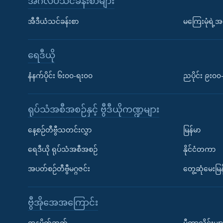
အင်္ဂလိပ်သင်ခန်းစာများ
အီဒီယံသင်ခန်းစာ
မကြေးမုံရဲ့အင
ရေဒီယို
နံနက်ပိုင်း ၆း၀၀-ရး၀၀
ညပိုင်း ၉း၀
ရုပ်သံအစီအစဉ်နှင့် ဗွီဒီယိုကဏ္ဍများ
နေ့စဉ်တီဗွီသတင်းလွှာ
မြန်မာ
ရေဒီယို ရုပ်သံအစီအစဉ်
နိုင်ငံတကာ
အပတ်စဉ်တီဗွီမဂ္ဂဇင်း
တွေ့ဆုံမေးမြန
ဗွီအိုအေအကြောင်း