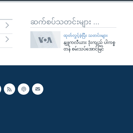
ဆက်စပ်သတင်းများ ...
ထုတ်လွှင့်ခဲ့ပြီး သတင်းများ
နျူကလီယား ဒုံးကျည် ပါကစ္စ
တန် စမ်းသပ်အောင်မြင်