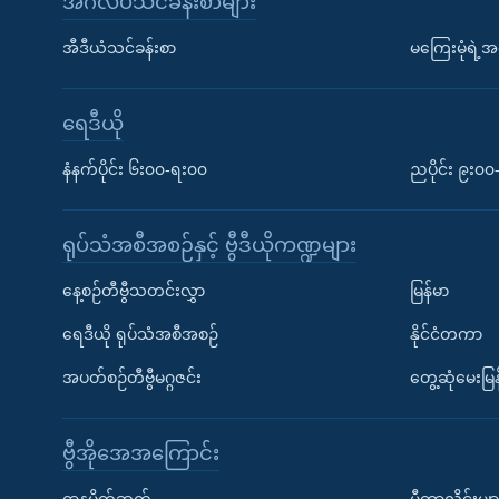
အင်္ဂလိပ်သင်ခန်းစာများ
အီဒီယံသင်ခန်းစာ
မကြေးမုံရဲ့အင
ရေဒီယို
နံနက်ပိုင်း ၆း၀၀-ရး၀၀
ညပိုင်း ၉း၀
ရုပ်သံအစီအစဉ်နှင့် ဗွီဒီယိုကဏ္ဍများ
နေ့စဉ်တီဗွီသတင်းလွှာ
မြန်မာ
ရေဒီယို ရုပ်သံအစီအစဉ်
နိုင်ငံတကာ
အပတ်စဉ်တီဗွီမဂ္ဂဇင်း
တွေ့ဆုံမေးမြန
ဗွီအိုအေအကြောင်း