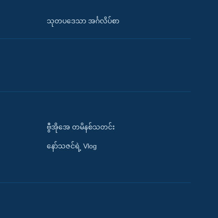
သုတပဒေသာ အင်္ဂလိပ်စာ
ဗွီအိုအေ တမိနစ်သတင်း
နော်သဇင်ရဲ့ Vlog