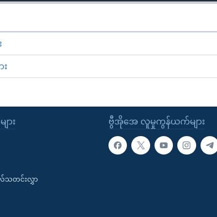
း
ား
ုများ
ဗွီအိုအေ လူမှုကွန်ယက်များ
းလ်သတင်းလွှာ