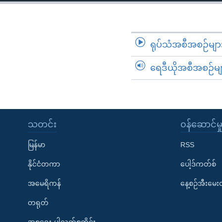
သုတပဒေသာ အင်္ဂလိပ်စာ
အ
ညွန်း
စာမျက်နှာ
သို့
ရုပ်သံအစီအစဉ်မျာ
ကျော်
ရေဒီယိုအစီအစဉ်မျ
ကြည့်
ရန်
ရှာဖွေ
ရန်
နေရာ
သတင်း
၀န်ဆောင်မှ
သို့
မြန်မာ
RSS
ကျော်
ရန်
နိုင်ငံတကာ
ပေါ့ဒ်ကတ်စ်
အမေရိကန်
နေ့စဉ်အီးမေ
တရုတ်