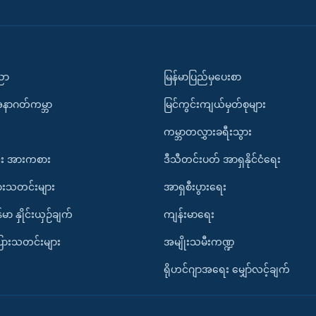
ပညာ
မြန်မာပြည်မှပေးစာ
အနာဂတ်ကမ္ဘာ
မြင်ကွင်းကျယ်မှတ်စုများ
ကမ္ဘာတလွှားခရီးသွား
း အားကစား
ဒီသီတင်းပတ် အာရှနိုင်ငံရေး
ားသတင်းများ
အာရှစီးပွားရေး
်မာ နှိုင်းယှဉ်ချက်
ကျန်းမာရေး
ပြားသတင်းများ
အမျိုးသမီးကဏ္ဍ
ရိုဟင်ဂျာအရေး မျှော်လင့်ချက်