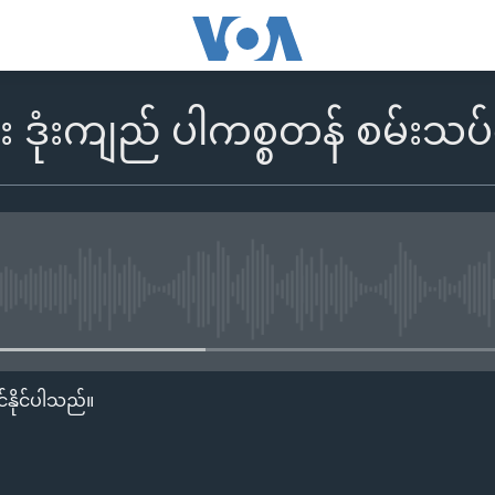
ဒုံးကျည် ပါကစ္စတန် စမ်းသပ်
No media source currently availa
်နိုင်ပါသည်။