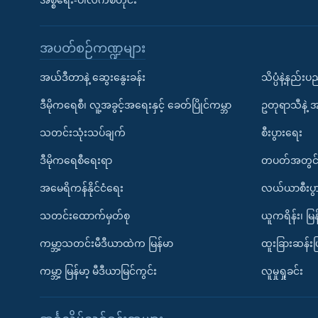
အစ္စရေး-ပါလက်စတိုင်း
အပတ်စဉ်ကဏ္ဍများ
အယ်ဒီတာနဲ့ ဆွေးနွေးခန်း
သိပ္ပံနဲ့နည်း
ဒီမိုကရေစီ၊ လူ့အခွင့်အရေးနှင့် ခေတ်ပြိုင်ကမ္ဘာ
ဥတုရာသီနဲ့ 
သတင်းသုံးသပ်ချက်
စီးပွားရေး
ဒီမိုကရေစီရေးရာ
တပတ်အတွင်
အမေရိကန်နိုင်ငံရေး
လယ်ယာစီးပွ
သတင်းထောက်မှတ်စု
ယူကရိန်း၊ မြန
ကမ္ဘာ့သတင်းမီဒီယာထဲက မြန်မာ
ထူးခြားဆန်း
ကမ္ဘာ့ မြန်မာ့ မီဒီယာမြင်ကွင်း
လူမှုရှုခင်း