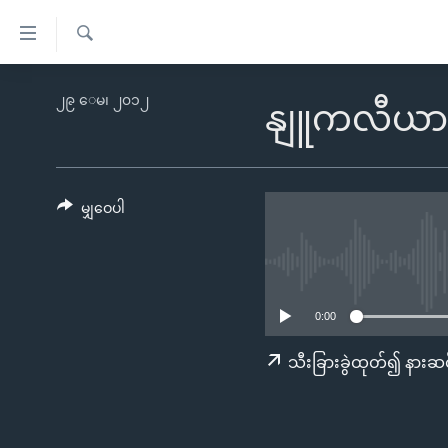
သုံး
ရ
ရှာဖွေ
လွယ်ကူ
မူလစာမျက်နှာ
၂၉ ေမ၊ ၂၀၁၂
ရ
နျူကလီယား 
စေ
မြန်မာ
လာ
သည့်
ဒ်
ကမ္ဘာ့သတင်းများ
Link
ဗွီဒီယို
နိုင်ငံတကာ
မျှဝေပါ
များ
သတင်းလွတ်လပ်ခွင့်
အမေရိကန်
ပင်မ
ရပ်ဝန်းတခု လမ်းတခု အလွန်
တရုတ်
အကြောင်းအရာ
အင်္ဂလိပ်စာလေ့လာမယ်
အစ္စရေး-ပါလက်စတိုင်း
သို့
0:00
အပတ်စဉ်ကဏ္ဍများ
အမေရိကန်သုံးအီဒီယံ
ကျော်
သီးခြားခွဲထုတ်၍ နားဆင
ကြည့်
ရေဒီယိုနှင့်ရုပ်သံ အချက်အလက်များ
မကြေးမုံရဲ့ အင်္ဂလိပ်စာ
ရေဒီယို
ရန်
ရေဒီယို/တီဗွီအစီအစဉ်
ရုပ်ရှင်ထဲက အင်္ဂလိပ်စာ
တီဗွီ
ပင်မ