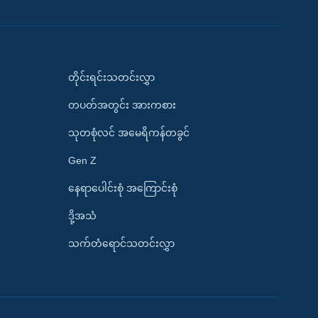
တိုင်းရင်းသတင်းလွှာ
တပတ်အတွင်း အားကစား
သုတစုံလင် အမေရိကန်တခွင်
Gen Z
နေရာပေါင်းစုံ အကြောင်းစုံ
ဒို့အသံ
သက်တံရောင်သတင်းလွှာ