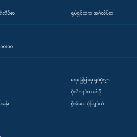
်္ဂလိပ်စာ
ရုပ်ရှင်ထဲက အင်္ဂလိပ်စာ
၀-၁၀း၀၀
ရေမြေခြားမှ ရုပ်ပုံလွှာ
ပိုလီဂရပ်ဖ်.အင်ဖို
်းခန်း
ဗွီအိုအေ ပုံပြရုပ်သံ