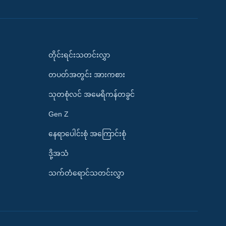
တိုင်းရင်းသတင်းလွှာ
တပတ်အတွင်း အားကစား
သုတစုံလင် အမေရိကန်တခွင်
Gen Z
နေရာပေါင်းစုံ အကြောင်းစုံ
ဒို့အသံ
သက်တံရောင်သတင်းလွှာ