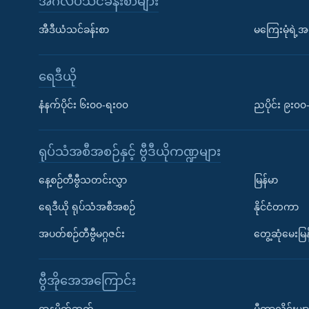
အင်္ဂလိပ်သင်ခန်းစာများ
အီဒီယံသင်ခန်းစာ
မကြေးမုံရဲ့အင
ရေဒီယို
နံနက်ပိုင်း ၆း၀၀-ရး၀၀
ညပိုင်း ၉း၀
ရုပ်သံအစီအစဉ်နှင့် ဗွီဒီယိုကဏ္ဍများ
နေ့စဉ်တီဗွီသတင်းလွှာ
မြန်မာ
ရေဒီယို ရုပ်သံအစီအစဉ်
နိုင်ငံတကာ
အပတ်စဉ်တီဗွီမဂ္ဂဇင်း
တွေ့ဆုံမေးမြန
ဗွီအိုအေအကြောင်း