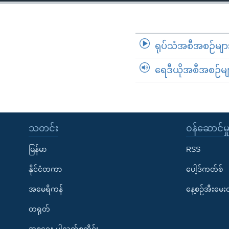
သုတပဒေသာ အင်္ဂလိပ်စာ
အ
ညွန်း
စာမျက်နှာ
သို့
ရုပ်သံအစီအစဉ်မျာ
ကျော်
ရေဒီယိုအစီအစဉ်မျ
ကြည့်
ရန်
ရှာဖွေ
ရန်
နေရာ
သတင်း
၀န်ဆောင်မှ
သို့
မြန်မာ
RSS
ကျော်
ရန်
နိုင်ငံတကာ
ပေါ့ဒ်ကတ်စ်
အမေရိကန်
နေ့စဉ်အီးမေ
တရုတ်