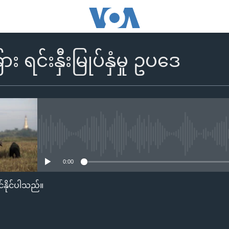
ခြား ရင်းနှီးမြုပ်နှံမှု ဥပဒေ
No media source currently availa
0:00
်နိုင်ပါသည်။