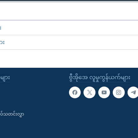
း
ား
ုများ
ဗွီအိုအေ လူမှုကွန်ယက်များ
းလ်သတင်းလွှာ