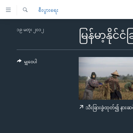
သုံး
စီးပွားရေး
ရ
ရှာဖွေ
လွယ်ကူ
မူလစာမျက်နှာ
၁၉ မတ္၊ ၂၀၁၂
ရ
မြန်မာ့နိုင်ငံ
စေ
မြန်မာ
လာ
သည့်
ဒ်
ကမ္ဘာ့သတင်းများ
Link
ဗွီဒီယို
နိုင်ငံတကာ
မျှဝေပါ
များ
သတင်းလွတ်လပ်ခွင့်
အမေရိကန်
ပင်မ
ရပ်ဝန်းတခု လမ်းတခု အလွန်
တရုတ်
အကြောင်းအရာ
အင်္ဂလိပ်စာလေ့လာမယ်
အစ္စရေး-ပါလက်စတိုင်း
သို့
အပတ်စဉ်ကဏ္ဍများ
အမေရိကန်သုံးအီဒီယံ
ကျော်
သီးခြားခွဲထုတ်၍ နားဆင
ကြည့်
ရေဒီယိုနှင့်ရုပ်သံ အချက်အလက်များ
မကြေးမုံရဲ့ အင်္ဂလိပ်စာ
ရေဒီယို
ရန်
ရေဒီယို/တီဗွီအစီအစဉ်
ရုပ်ရှင်ထဲက အင်္ဂလိပ်စာ
တီဗွီ
ပင်မ