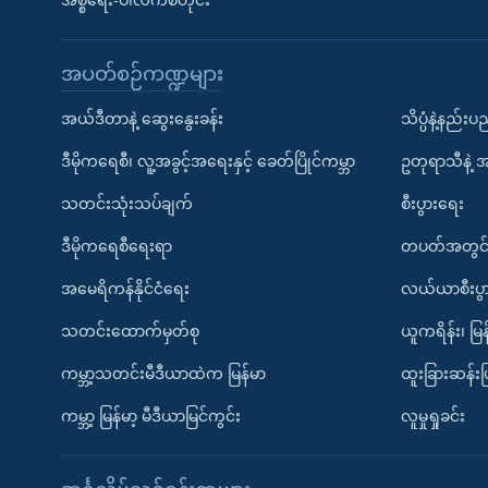
အစ္စရေး-ပါလက်စတိုင်း
အပတ်စဉ်ကဏ္ဍများ
အယ်ဒီတာနဲ့ ဆွေးနွေးခန်း
သိပ္ပံနဲ့နည်း
ဒီမိုကရေစီ၊ လူ့အခွင့်အရေးနှင့် ခေတ်ပြိုင်ကမ္ဘာ
ဥတုရာသီနဲ့ 
သတင်းသုံးသပ်ချက်
စီးပွားရေး
ဒီမိုကရေစီရေးရာ
တပတ်အတွင်
အမေရိကန်နိုင်ငံရေး
လယ်ယာစီးပွ
သတင်းထောက်မှတ်စု
ယူကရိန်း၊ မြန
ကမ္ဘာ့သတင်းမီဒီယာထဲက မြန်မာ
ထူးခြားဆန်း
ကမ္ဘာ့ မြန်မာ့ မီဒီယာမြင်ကွင်း
လူမှုရှုခင်း