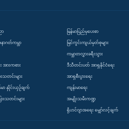
ပညာ
မြန်မာပြည်မှပေးစာ
အနာဂတ်ကမ္ဘာ
မြင်ကွင်းကျယ်မှတ်စုများ
ကမ္ဘာတလွှားခရီးသွား
း အားကစား
ဒီသီတင်းပတ် အာရှနိုင်ငံရေး
ားသတင်းများ
အာရှစီးပွားရေး
်မာ နှိုင်းယှဉ်ချက်
ကျန်းမာရေး
ပြားသတင်းများ
အမျိုးသမီးကဏ္ဍ
ရိုဟင်ဂျာအရေး မျှော်လင့်ချက်