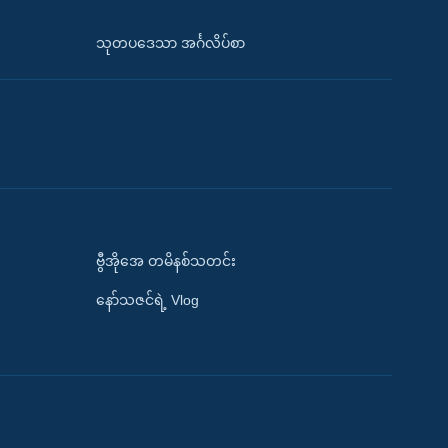
သုတပဒေသာ အင်္ဂလိပ်စာ
ဗွီအိုအေ တမိနစ်သတင်း
နော်သဇင်ရဲ့ Vlog