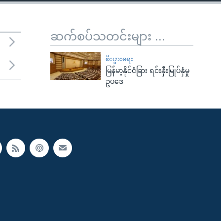
ဆက်စပ်သတင်းများ ...
စီးပွားရေး
မြန်မာ့နိုင်ငံခြား ရင်းနှီးမြုပ်နှံမှု
ဥပဒေ