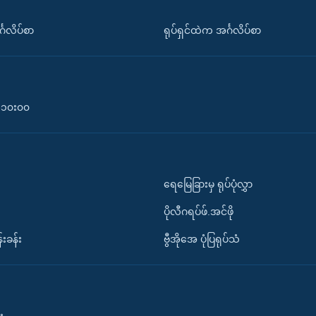
်္ဂလိပ်စာ
ရုပ်ရှင်ထဲက အင်္ဂလိပ်စာ
၀-၁၀း၀၀
ရေမြေခြားမှ ရုပ်ပုံလွှာ
ပိုလီဂရပ်ဖ်.အင်ဖို
်းခန်း
ဗွီအိုအေ ပုံပြရုပ်သံ