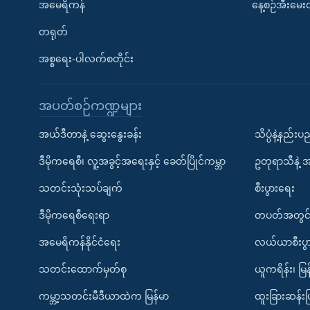
အမေရိကန်
နေ့စဉ်အီးမေ
တရုတ်
အစ္စရေး-ပါလက်စတိုင်း
အပတ်စဉ်ကဏ္ဍများ
အယ်ဒီတာနဲ့ ဆွေးနွေးခန်း
သိပ္ပံနဲ့နည်း
ဒီမိုကရေစီ၊ လူ့အခွင့်အရေးနှင့် ခေတ်ပြိုင်ကမ္ဘာ
ဥတုရာသီနဲ့ 
သတင်းသုံးသပ်ချက်
စီးပွားရေး
ဒီမိုကရေစီရေးရာ
တပတ်အတွင်
အမေရိကန်နိုင်ငံရေး
လယ်ယာစီးပွ
သတင်းထောက်မှတ်စု
ယူကရိန်း၊ မြန
ကမ္ဘာ့သတင်းမီဒီယာထဲက မြန်မာ
ထူးခြားဆန်း