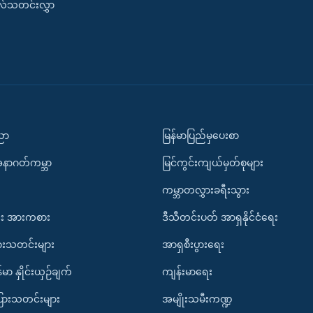
းလ်သတင်းလွှာ
ပညာ
မြန်မာပြည်မှပေးစာ
အနာဂတ်ကမ္ဘာ
မြင်ကွင်းကျယ်မှတ်စုများ
ကမ္ဘာတလွှားခရီးသွား
း အားကစား
ဒီသီတင်းပတ် အာရှနိုင်ငံရေး
ားသတင်းများ
အာရှစီးပွားရေး
်မာ နှိုင်းယှဉ်ချက်
ကျန်းမာရေး
ပြားသတင်းများ
အမျိုးသမီးကဏ္ဍ