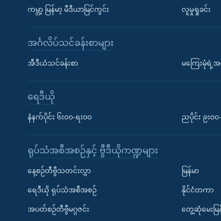
ကမ္ဘာ့ မြန်မာ့ မီဒီယာမြင်ကွင်း
လူမှုရှုခင်း
အင်္ဂလိပ်သင်ခန်းစာများ
အီဒီယံသင်ခန်းစာ
မကြေးမုံရဲ့အင
ရေဒီယို
နံနက်ပိုင်း ၆း၀၀-ရး၀၀
ညပိုင်း ၉း၀
ရုပ်သံအစီအစဉ်နှင့် ဗွီဒီယိုကဏ္ဍများ
နေ့စဉ်တီဗွီသတင်းလွှာ
မြန်မာ
ရေဒီယို ရုပ်သံအစီအစဉ်
နိုင်ငံတကာ
အပတ်စဉ်တီဗွီမဂ္ဂဇင်း
တွေ့ဆုံမေးမြန