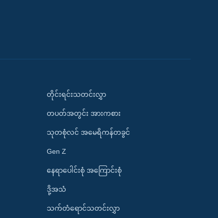
တိုင်းရင်းသတင်းလွှာ
တပတ်အတွင်း အားကစား
သုတစုံလင် အမေရိကန်တခွင်
Gen Z
နေရာပေါင်းစုံ အကြောင်းစုံ
ဒို့အသံ
သက်တံရောင်သတင်းလွှာ