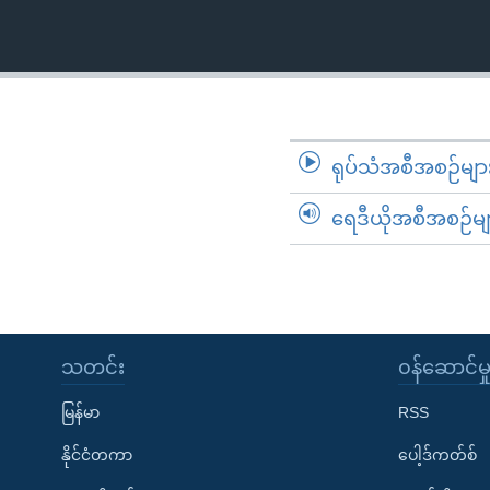
သုတပဒေသာ အင်္ဂလိပ်စာ
အ
ညွန်း
စာမျက်နှာ
သို့
ကျော်
ကြည့်
ရုပ်သံအစီအစဉ်မျာ
ရန်
ရှာဖွေ
ရေဒီယိုအစီအစဉ်မျ
ရန်
နေရာ
သို့
ကျော်
ရန်
သတင်း
၀န်ဆောင်မှ
မြန်မာ
RSS
နိုင်ငံတကာ
ပေါ့ဒ်ကတ်စ်