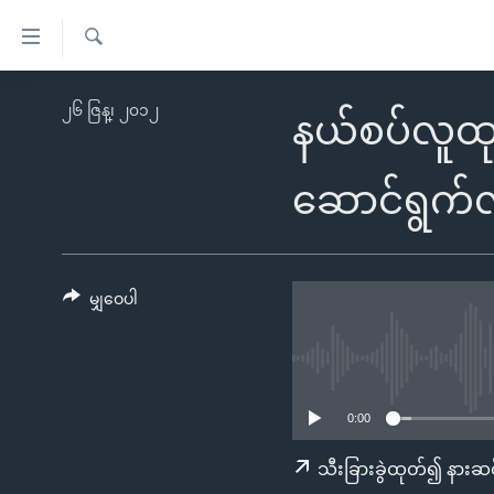
သုံး
ရ
ရှာဖွေ
လွယ်ကူ
မူလစာမျက်နှာ
၂၆ ဇြန္၊ ၂၀၁၂
ရ
နယ်စပ်လူထုအ
စေ
မြန်မာ
လာ
သည့်
ဒ်
ကမ္ဘာ့သတင်းများ
ဆောင်ရွက်လ
Link
ဗွီဒီယို
နိုင်ငံတကာ
များ
သတင်းလွတ်လပ်ခွင့်
အမေရိကန်
ပင်မ
ရပ်ဝန်းတခု လမ်းတခု အလွန်
တရုတ်
မျှဝေပါ
အကြောင်းအရာ
အင်္ဂလိပ်စာလေ့လာမယ်
အစ္စရေး-ပါလက်စတိုင်း
သို့
အပတ်စဉ်ကဏ္ဍများ
အမေရိကန်သုံးအီဒီယံ
ကျော်
ကြည့်
ရေဒီယိုနှင့်ရုပ်သံ အချက်အလက်များ
မကြေးမုံရဲ့ အင်္ဂလိပ်စာ
ရေဒီယို
0:00
ရန်
ရေဒီယို/တီဗွီအစီအစဉ်
ရုပ်ရှင်ထဲက အင်္ဂလိပ်စာ
တီဗွီ
သီးခြားခွဲထုတ်၍ နားဆင
ပင်မ