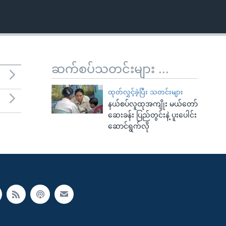
ဆက်စပ်သတင်းများ ...
ထုတ်လွှင့်ခဲ့ပြီး သတင်းများ
နယ်စပ်လူထုအကျိုး မယ်တော်
ဆေးခန်း ပြည်တွင်းနဲ့ ပူးပေါင်း
ဆောင်ရွက်လို