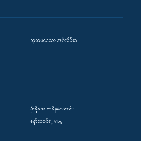
သုတပဒေသာ အင်္ဂလိပ်စာ
ဗွီအိုအေ တမိနစ်သတင်း
နော်သဇင်ရဲ့ Vlog