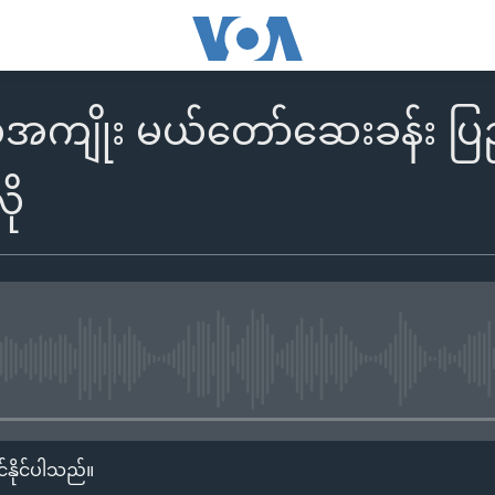
ကျိုး မယ်တော်ဆေးခန်း ပြည်တွ
ို
No media source currently availa
်နိုင်ပါသည်။