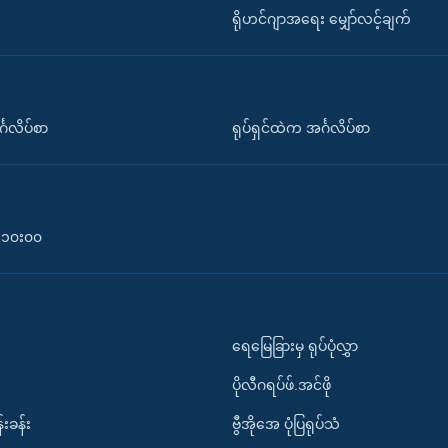
ရိုဟင်ဂျာအရေး မျှော်လင့်ချက်
်္ဂလိပ်စာ
ရုပ်ရှင်ထဲက အင်္ဂလိပ်စာ
၀-၁၀း၀၀
ရေမြေခြားမှ ရုပ်ပုံလွှာ
ပိုလီဂရပ်ဖ်.အင်ဖို
်းခန်း
ဗွီအိုအေ ပုံပြရုပ်သံ