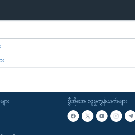
း
ား
ုများ
ဗွီအိုအေ လူမှုကွန်ယက်များ