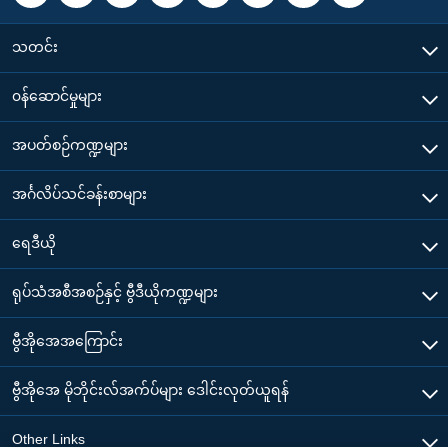
သတင်း
၀န်ဆောင်မှုများ
အပတ်စဉ်ကဏ္ဍများ
အင်္ဂလိပ်သင်ခန်းစာများ
ရေဒီယို
ရုပ်သံအစီအစဉ်နှင့် ဗွီဒီယိုကဏ္ဍများ
ဗွီအိုအေအကြောင်း
ဗွီအိုအေ မိုဘိုင်းလ်အက်ပ်များ ဒေါင်းလုတ်ယူရန်
Other Links