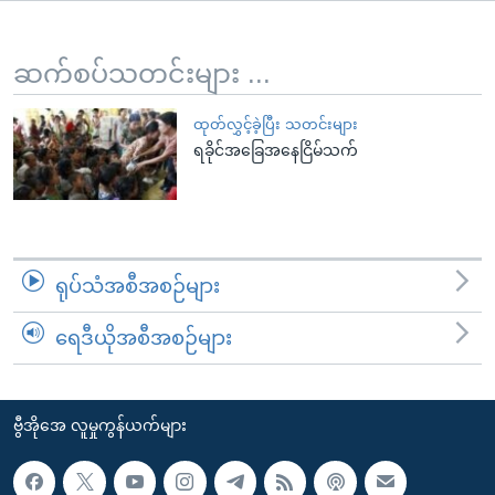
အ
သုတပဒေသာ အင်္ဂလိပ်စာ
ညွန်း
Learning English
စာမျက်နှာ
ဆက်စပ်သတင်းများ ...
သို့
ဗွီအိုအေ လူမှုကွန်ယက်များ
ကျော်
ထုတ်လွှင့်ခဲ့ပြီး သတင်းများ
ရခိုင်အခြေအနေငြိမ်သက်
ကြည့်
ရန်
ဘာသာစကားများ
ရှာဖွေ
ရန်
နေရာ
ရုပ်သံအစီအစဉ်များ
သို့
ကျော်
ရေဒီယိုအစီအစဉ်များ
ရန်
ဗွီအိုအေ လူမှုကွန်ယက်များ