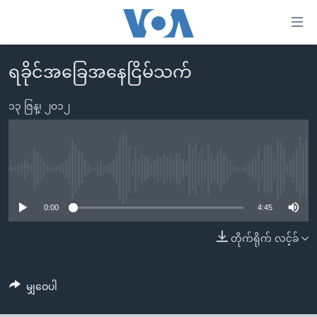
သုံး
ရ
လွယ်ကူ
ရခိုင်အခြေအနေငြိမ်သက်
မူလစာမျက်နှာ
စေ
မြန်မာ
၁၃ ဇြန္၊ ၂၀၁၂
သည့်
ကမ္ဘာ့သတင်းများ
Link
ဗွီဒီယို
နိုင်ငံတကာ
များ
သတင်းလွတ်လပ်ခွင့်
အမေရိကန်
No media source currently available
ပင်မ
ရပ်ဝန်းတခု လမ်းတခု အလွန်
တရုတ်
အကြောင်းအရာ
0:00
4:45
သို့
အင်္ဂလိပ်စာလေ့လာမယ်
အစ္စရေး-ပါလက်စတိုင်း
တိုက်ရိုက် လင့်ခ်
ကျော်
အပတ်စဉ်ကဏ္ဍများ
အမေရိကန်သုံးအီဒီယံ
ကြည့်
ရေဒီယိုနှင့်ရုပ်သံ အချက်အလက်များ
မကြေးမုံရဲ့ အင်္ဂလိပ်စာ
ရေဒီယို
ရန်
မျှဝေပါ
ပင်မ
ရေဒီယို/တီဗွီအစီအစဉ်
ရုပ်ရှင်ထဲက အင်္ဂလိပ်စာ
တီဗွီ