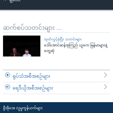
မျှဝေပါ
အ
သုတပဒေသာ အင်္ဂလိပ်စာ
ညွန်း
Learning English
စာမျက်နှာ
သို့
ဗွီအိုအေ လူမှုကွန်ယက်များ
ဆက်စပ်သတင်းများ ...
ကျော်
ကြည့်
ထုတ်လွှင့်ခဲ့ပြီး သတင်းများ
ရန်
ဒေါ်အောင်ဆန်းစုကြည် ယူကေ မြန်မာများနဲ့
ဘာသာစကားများ
ရှာဖွေ
တွေ့ဆုံ
ရန်
နေရာ
သို့
ရုပ်သံအစီအစဉ်များ
ကျော်
ရန်
ရေဒီယိုအစီအစဉ်များ
ဗွီအိုအေ လူမှုကွန်ယက်များ