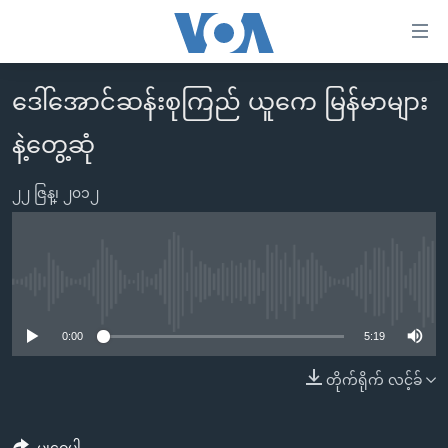
သုံး
ရ
လွယ်ကူ
ဒေါ်အောင်ဆန်းစုကြည် ယူကေ မြန်မာများ
မူလစာမျက်နှာ
စေ
နဲ့တွေ့ဆုံ
မြန်မာ
သည့်
ကမ္ဘာ့သတင်းများ
Link
၂၂ ဇြန္၊ ၂၀၁၂
ဗွီဒီယို
နိုင်ငံတကာ
များ
သတင်းလွတ်လပ်ခွင့်
အမေရိကန်
ပင်မ
ရပ်ဝန်းတခု လမ်းတခု အလွန်
တရုတ်
အကြောင်းအရာ
No media source currently available
သို့
အင်္ဂလိပ်စာလေ့လာမယ်
အစ္စရေး-ပါလက်စတိုင်း
0:00
5:19
ကျော်
အပတ်စဉ်ကဏ္ဍများ
အမေရိကန်သုံးအီဒီယံ
ကြည့်
တိုက်ရိုက် လင့်ခ်
ရေဒီယိုနှင့်ရုပ်သံ အချက်အလက်များ
မကြေးမုံရဲ့ အင်္ဂလိပ်စာ
ရေဒီယို
ရန်
ပင်မ
ရေဒီယို/တီဗွီအစီအစဉ်
ရုပ်ရှင်ထဲက အင်္ဂလိပ်စာ
တီဗွီ