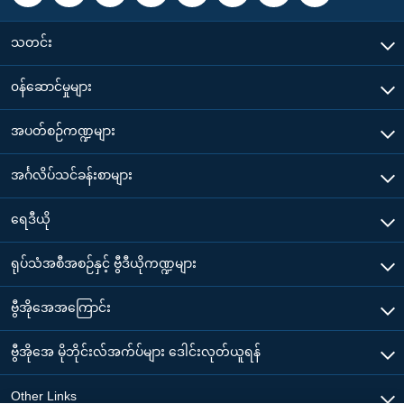
သတင်း
၀န်ဆောင်မှုများ
အပတ်စဉ်ကဏ္ဍများ
အင်္ဂလိပ်သင်ခန်းစာများ
ရေဒီယို
ရုပ်သံအစီအစဉ်နှင့် ဗွီဒီယိုကဏ္ဍများ
ဗွီအိုအေအကြောင်း
ဗွီအိုအေ မိုဘိုင်းလ်အက်ပ်များ ဒေါင်းလုတ်ယူရန်
Other Links