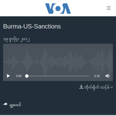
သုံး
ရ
လွယ်ကူ
Burma-US-Sanctions
မူလစာမျက်နှာ
စေ
မြန်မာ
၁၉ ဇူလိုင္၊ ၂၀၁၂
သည့်
ကမ္ဘာ့သတင်းများ
Link
ဗွီဒီယို
နိုင်ငံတကာ
များ
သတင်းလွတ်လပ်ခွင့်
အမေရိကန်
No media source currently available
ပင်မ
ရပ်ဝန်းတခု လမ်းတခု အလွန်
တရုတ်
အကြောင်းအရာ
0:00
6:18
သို့
အင်္ဂလိပ်စာလေ့လာမယ်
အစ္စရေး-ပါလက်စတိုင်း
တိုက်ရိုက် လင့်ခ်
ကျော်
အပတ်စဉ်ကဏ္ဍများ
အမေရိကန်သုံးအီဒီယံ
ကြည့်
ရေဒီယိုနှင့်ရုပ်သံ အချက်အလက်များ
မကြေးမုံရဲ့ အင်္ဂလိပ်စာ
ရေဒီယို
ရန်
မျှဝေပါ
ပင်မ
ရေဒီယို/တီဗွီအစီအစဉ်
ရုပ်ရှင်ထဲက အင်္ဂလိပ်စာ
တီဗွီ