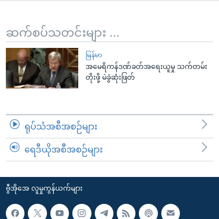
အ
သုတပဒေသာ အင်္ဂလိပ်စာ
ညွန်း
Learning English
စာမျက်နှာ
ဆက်စပ်သတင်းများ ...
သို့
ဗွီအိုအေ လူမှုကွန်ယက်များ
ကျော်
မြန်မာ
အမေရိကန်ဒဏ်ခတ်အရေးယူမှု သက်တမ်း
ကြည့်
တိုးဖို့ မဲခွဲဆုံးဖြတ်
ရန်
ဘာသာစကားများ
ရှာဖွေ
ရန်
နေရာ
ရုပ်သံအစီအစဉ်များ
သို့
ကျော်
ရေဒီယိုအစီအစဉ်များ
ရန်
ဗွီအိုအေ လူမှုကွန်ယက်များ