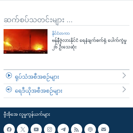
အ
သုတပဒေသာ အင်္ဂလိပ်စာ
ညွန်း
Learning English
စာမျက်နှာ
ဆက်စပ်သတင်းများ ...
သို့
ဗွီအိုအေ လူမှုကွန်ယက်များ
ကျော်
နိုင်ငံတကာ
ဗန်နီဇွဲလားနိုင်ငံ ရေနံချက်စက်ရုံ ပေါက်ကွဲမှု
ကြည့်
၂၆ ဦးသေဆုံး
ရန်
ဘာသာစကားများ
ရှာဖွေ
ရန်
နေရာ
ရုပ်သံအစီအစဉ်များ
သို့
ကျော်
ရေဒီယိုအစီအစဉ်များ
ရန်
ဗွီအိုအေ လူမှုကွန်ယက်များ