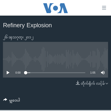
သုံး
ရ
လွယ်ကူ
Refinery Explosion
မူလစာမျက်နှာ
စေ
မြန်မာ
၂၆ ၾသဂုတ္၊ ၂၀၁၂
သည့်
ကမ္ဘာ့သတင်းများ
Link
ဗွီဒီယို
နိုင်ငံတကာ
များ
သတင်းလွတ်လပ်ခွင့်
အမေရိကန်
No media source currently available
ပင်မ
ရပ်ဝန်းတခု လမ်းတခု အလွန်
တရုတ်
အကြောင်းအရာ
0:00
1:05
သို့
အင်္ဂလိပ်စာလေ့လာမယ်
အစ္စရေး-ပါလက်စတိုင်း
တိုက်ရိုက် လင့်ခ်
ကျော်
အပတ်စဉ်ကဏ္ဍများ
အမေရိကန်သုံးအီဒီယံ
ကြည့်
ရေဒီယိုနှင့်ရုပ်သံ အချက်အလက်များ
မကြေးမုံရဲ့ အင်္ဂလိပ်စာ
ရေဒီယို
ရန်
မျှဝေပါ
ပင်မ
ရေဒီယို/တီဗွီအစီအစဉ်
ရုပ်ရှင်ထဲက အင်္ဂလိပ်စာ
တီဗွီ