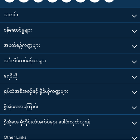
သတင်း
၀န်ဆောင်မှုများ
အပတ်စဉ်ကဏ္ဍများ
အင်္ဂလိပ်သင်ခန်းစာများ
ရေဒီယို
ရုပ်သံအစီအစဉ်နှင့် ဗွီဒီယိုကဏ္ဍများ
ဗွီအိုအေအကြောင်း
ဗွီအိုအေ မိုဘိုင်းလ်အက်ပ်များ ဒေါင်းလုတ်ယူရန်
Other Links