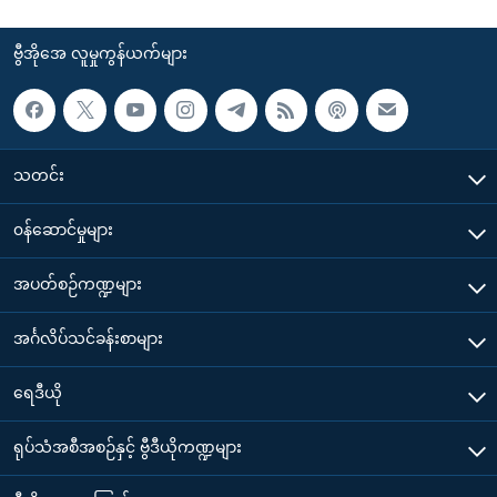
ဗွီအိုအေ လူမှုကွန်ယက်များ
သတင်း
၀န်ဆောင်မှုများ
အပတ်စဉ်ကဏ္ဍများ
အင်္ဂလိပ်သင်ခန်းစာများ
ရေဒီယို
ရုပ်သံအစီအစဉ်နှင့် ဗွီဒီယိုကဏ္ဍများ