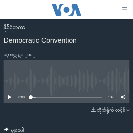
သုံး
ရ
လွယ်ကူ
နိုင်ငံတကာ
မူလစာမျက်နှာ
စေ
Democratic Convention
မြန်မာ
သည့်
ကမ္ဘာ့သတင်းများ
၀၇ စက္တင္ဘာ၊ ၂၀၁၂
Link
ဗွီဒီယို
နိုင်ငံတကာ
များ
သတင်းလွတ်လပ်ခွင့်
အမေရိကန်
ပင်မ
ရပ်ဝန်းတခု လမ်းတခု အလွန်
တရုတ်
No media source currently available
အကြောင်းအရာ
သို့
အင်္ဂလိပ်စာလေ့လာမယ်
အစ္စရေး-ပါလက်စတိုင်း
0:00
1:43
ကျော်
အပတ်စဉ်ကဏ္ဍများ
အမေရိကန်သုံးအီဒီယံ
တိုက်ရိုက် လင့်ခ်
ကြည့်
ရေဒီယိုနှင့်ရုပ်သံ အချက်အလက်များ
မကြေးမုံရဲ့ အင်္ဂလိပ်စာ
ရေဒီယို
ရန်
ပင်မ
ရေဒီယို/တီဗွီအစီအစဉ်
ရုပ်ရှင်ထဲက အင်္ဂလိပ်စာ
တီဗွီ
မျှဝေပါ