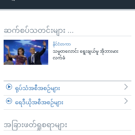
အ
သုတပဒေသာ အင်္ဂလိပ်စာ
ညွန်း
Learning English
စာမျက်နှာ
သို့
ဗွီအိုအေ လူမှုကွန်ယက်များ
ဆက်စပ်သတင်းများ ...
ကျော်
ကြည့်
နိုင်ငံတကာ
ရန်
သမ္မတလောင်း ရွေးချယ်မူ အိုဘားမား
ဘာသာစကားများ
လက်ခံ
ရှာဖွေ
ရန်
နေရာ
သို့
ရုပ်သံအစီအစဉ်များ
ကျော်
ရန်
ရေဒီယိုအစီအစဉ်များ
အခြားဖတ်ရှုစရာများ